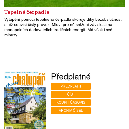
Tepelná čerpadla
Vytápění pomocí tepelného čerpadla skóruje díky bezobslužnosti,
s níž souvisí čistý provoz. Mluví pro ně snížení závislosti na
monopolních dodavatelích tradičních energií. Má však i své
minusy.
Předplatné
PŘEDPLATIT
ČÍST
KOUPIT ČASOPIS
ARCHIV ČÍSEL