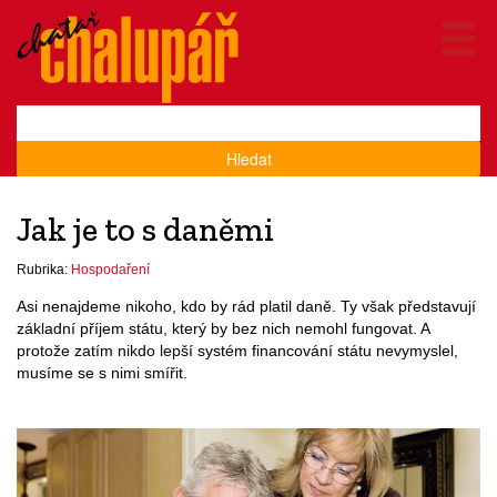
Hledat
Jak je to s daněmi
Rubrika:
Hospodaření
Asi nenajdeme nikoho, kdo by rád platil daně. Ty však představují
základní příjem státu, který by bez nich nemohl fungovat. A
protože zatím nikdo lepší systém financování státu nevymyslel,
musíme se s nimi smířit.