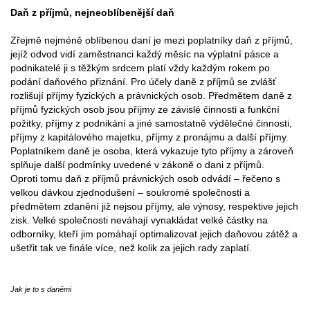
Daň z příjmů, nejneoblíbenější daň
Zřejmě nejméně oblíbenou daní je mezi poplatníky daň z příjmů,
jejíž odvod vidí zaměstnanci každý měsíc na výplatní pásce a
podnikatelé ji s těžkým srdcem platí vždy každým rokem po
podání daňového přiznání. Pro účely daně z příjmů se zvlášť
rozlišují příjmy fyzických a právnických osob. Předmětem daně z
příjmů fyzických osob jsou příjmy ze závislé činnosti a funkční
požitky, příjmy z podnikání a jiné samostatně výdělečné činnosti,
příjmy z kapitálového majetku, příjmy z pronájmu a další příjmy.
Poplatníkem daně je osoba, která vykazuje tyto příjmy a zároveň
splňuje další podmínky uvedené v zákoně o dani z příjmů.
Oproti tomu daň z příjmů právnických osob odvádí – řečeno s
velkou dávkou zjednodušení – soukromé společnosti a
předmětem zdanění již nejsou příjmy, ale výnosy, respektive jejich
zisk. Velké společnosti neváhají vynakládat velké částky na
odborníky, kteří jim pomáhají optimalizovat jejich daňovou zátěž a
ušetřit tak ve finále více, než kolik za jejich rady zaplatí.
Jak je to s daněmi