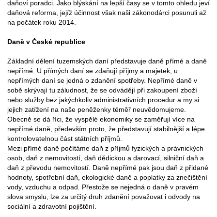
daňoví poradci. Jako blýskání na lepší časy se v tomto ohledu jeví
daňová reforma, jejíž účinnost však naši zákonodárci posunuli až
na počátek roku 2014.
Daně v České republice
Základní dělení tuzemských daní představuje daně přímé a daně
nepřímé. U přímých daní se zdaňují příjmy a majetek, u
nepřímých daní se jedná o zdanění spotřeby. Nepřímé daně v
sobě skrývají tu záludnost, že se odvádějí při zakoupení zboží
nebo služby bez jakýchkoliv administrativních procedur a my si
jejich zatížení na naše peněženky téměř neuvědomujeme.
Obecně se dá říci, že vyspělé ekonomiky se zaměřují více na
nepřímé daně, především proto, že představují stabilnější a lépe
kontrolovatelnou část státních příjmů.
Mezi přímé daně počítáme daň z příjmů fyzických a právnických
osob, daň z nemovitostí, daň dědickou a darovací, silniční daň a
daň z převodu nemovitostí. Daně nepřímé pak jsou daň z přidané
hodnoty, spotřební daň, ekologické daně a poplatky za znečištění
vody, vzduchu a odpad. Přestože se nejedná o daně v pravém
slova smyslu, lze za určitý druh zdanění považovat i odvody na
sociální a zdravotní pojištění.