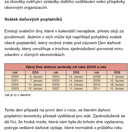
za zkoušky ověřující výsledky dalšího vzdělávání nebo příspěvky
oborovým organizacím.
Svátek daňových poplatníků
Existují sváteční dny, které v kalendáři nenajdete, přesto stojí za
povšimnutí. Jedním z nich může být například pohyblivý svátek
všech poplatníků, který možná znáte pod názvem Den daňové
svobody, který umožňuje s trochou zjednodušení porovnat míru
zdanění v různých ekonomikách.
Jak je to s daněmi
Tento den připadá na první den v roce, ve kterém daňoví
poplatníci teoreticky přestali vydělávat pro stát. Zjednodušeně se
dá říci, že hrubá mzda, která vám byla do tohoto dne vyplacena,
pokryje veškeré daňové výdaje, které normálně v průběhu roku