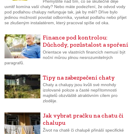
Přemýšlíte nad tím, co se skutečně děje
uvnitř komína vaší chaty? Nebo máte podezření, že odvod vody
pod podlahou chalupy nefunguje tak, jak by měl? Dříve bylo
jedinou možností povolat odborníka, vysekat podlahu nebo přijet
se zkušeným instalatérem, který pracoval spíše od oka.
Finance pod kontrolou:
Důchody, pozůstalost a spoření
Orientace ve vlastních financích nemusí být
noční můrou plnou nesrozumitelných
paragrafů.
Tipy na zabezpečení chaty
Chaty a chalupy jsou kvůli své mnohdy
izolované poloze a časté nepřítomnosti
majitelů obzvláště atraktivním cílem pro
zloděje.
Jak vybrat pračku na chatu či
chalupu
Život na chatě či chalupě přináší specifické