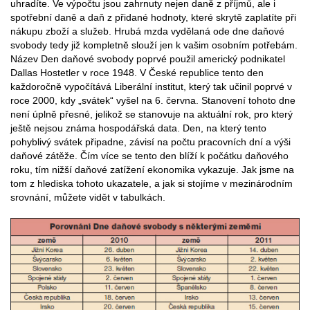
uhradíte. Ve výpočtu jsou zahrnuty nejen daně z příjmů, ale i
spotřební daně a daň z přidané hodnoty, které skrytě zaplatíte při
nákupu zboží a služeb. Hrubá mzda vydělaná ode dne daňové
svobody tedy již kompletně slouží jen k vašim osobním potřebám.
Název Den daňové svobody poprvé použil americký podnikatel
Dallas Hostetler v roce 1948. V České republice tento den
každoročně vypočítává Liberální institut, který tak učinil poprvé v
roce 2000, kdy „svátek“ vyšel na 6. června. Stanovení tohoto dne
není úplně přesné, jelikož se stanovuje na aktuální rok, pro který
ještě nejsou známa hospodářská data. Den, na který tento
pohyblivý svátek připadne, závisí na počtu pracovních dní a výši
daňové zátěže. Čím více se tento den blíží k počátku daňového
roku, tím nižší daňové zatížení ekonomika vykazuje. Jak jsme na
tom z hlediska tohoto ukazatele, a jak si stojíme v mezinárodním
srovnání, můžete vidět v tabulkách.