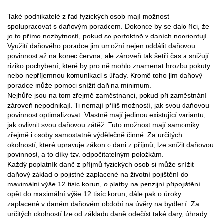
Také podnikatelé z řad fyzických osob mají možnost
spolupracovat s daňovým poradcem. Dokonce by se dalo říci, že
je to přímo nezbytností, pokud se perfektně v daních neorientují.
Využití daňového poradce jim umožní nejen oddálit daňovou
povinnost až na konec června, ale zároveň tak šetří čas a snižují
riziko pochybení, které by pro ně mohlo znamenat hrozbu pokuty
nebo nepříjemnou komunikaci s úřady. Kromě toho jim daňový
poradce může pomoci snížit daň na minimum.
Nejhůře jsou na tom zřejmě zaměstnanci, pokud při zaměstnání
zároveň nepodnikají. Ti nemají příliš možností, jak svou daňovou
povinnost optimalizovat. Vlastně mají jedinou existující variantu,
jak ovlivnit svou daňovou zátěž. Tuto možnost mají samomiky
zřejmě i osoby samostatně výdělečně činné. Za určitých
okolností, které upravuje zákon o dani z příjmů, lze snížit daňovou
povinnost, a to díky tzv. odpočitatelným položkám.
Každý poplatník daně z příjmů fyzických osob si může snížit
daňový základ o pojistné zaplacené na životní pojištění do
maximální výše 12 tisíc korun, o platby na penzijní připojištění
opět do maximální výše 12 tisíc korun, dále pak o úroky
zaplacené v daném daňovém období na úvěry na bydlení. Za
určitých okolností lze od základu daně odečíst také dary, úhrady