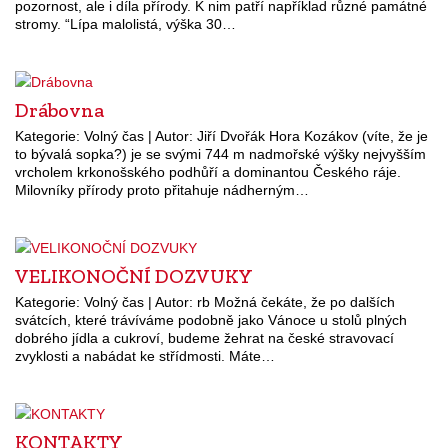
pozornost, ale i díla přírody. K nim patří například různé památné
stromy. “Lípa malolistá, výška 30…
Drábovna
Kategorie: Volný čas | Autor: Jiří Dvořák Hora Kozákov (víte, že je
to bývalá sopka?) je se svými 744 m nadmořské výšky nejvyšším
vrcholem krkonošského podhůří a dominantou Českého ráje.
Milovníky přírody proto přitahuje nádherným…
VELIKONOČNÍ DOZVUKY
Kategorie: Volný čas | Autor: rb Možná čekáte, že po dalších
svátcích, které trávíváme podobně jako Vánoce u stolů plných
dobrého jídla a cukroví, budeme žehrat na české stravovací
zvyklosti a nabádat ke střídmosti. Máte…
KONTAKTY