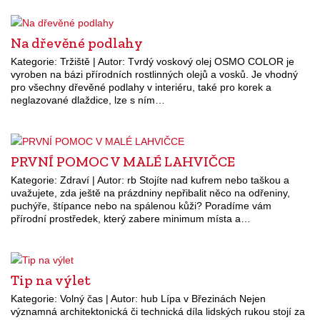
Na dřevěné podlahy
Kategorie: Tržiště | Autor: Tvrdý voskový olej OSMO COLOR je
vyroben na bázi přírodních rostlinných olejů a vosků. Je vhodný
pro všechny dřevěné podlahy v interiéru, také pro korek a
neglazované dlaždice, lze s ním…
PRVNÍ POMOC V MALÉ LAHVIČCE
Kategorie: Zdraví | Autor: rb Stojíte nad kufrem nebo taškou a
uvažujete, zda ještě na prázdniny nepřibalit něco na odřeniny,
puchýře, štípance nebo na spálenou kůži? Poradíme vám
přírodní prostředek, který zabere minimum místa a…
Tip na výlet
Kategorie: Volný čas | Autor: hub Lípa v Březinách Nejen
významná architektonická či technická díla lidských rukou stojí za