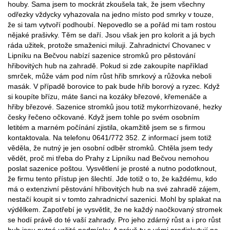
houby. Sama jsem to mockrát zkoušela tak, že jsem všechny
odřezky vždycky vyhazovala na jedno místo pod smrky v touze,
že si tam vytvoří podhoubí. Nepovedlo se a pořád mi tam rostou
nějaké prašivky. Těm se daří. Jsou však jen pro kolorit a já bych
ráda užitek, protože smaženici miluji. Zahradnictví Chovanec v
Lipníku na Bečvou nabízí sazenice stromků pro pěstování
hřibovitých hub na zahradě. Pokud si zde zakoupíte například
smrček, může vám pod ním růst hřib smrkový a růžovka neboli
masák. V případě borovice to pak bude hřib borový a ryzec. Když
si koupíte břízu, máte šanci na kozáky březové, křemenáče a
hřiby březové. Sazenice stromků jsou totiž mykorrhizované, hezky
česky řečeno očkované. Když jsem tohle po svém osobním
letitém a marném počínání zjistila, okamžitě jsem se s firmou
kontaktovala. Na telefonu 0641/772 352. Z informací jsem totiž
věděla, že nutný je jen osobní odběr stromků. Chtěla jsem tedy
vědět, proč mi třeba do Prahy z Lipníku nad Bečvou nemohou
poslat sazenice poštou. Vysvětlení je prosté a nutno podotknout,
že firmu tento přístup jen šlechtí. Jde totiž o to, že každému, kdo
má o extenzivní pěstování hřibovitých hub na své zahradě zájem,
nestačí koupit si v tomto zahradnictví sazenici. Mohl by splakat na
výdělkem. Zapotřebí je vysvětlit, že ne každý naočkovaný stromek
se hodí právě do té vaší zahrady. Pro jeho zdárný růst a i pro růst
hub jsou nutné určité podmínky. A právě ty s vámi prodiskutují na