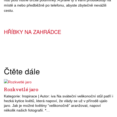
místě a nebo předběžně po telefonu, abyste zbytečně nevážili
cestu.
HŘÍBKY NA ZAHRÁDCE
Čtěte dále
Rozkvetlé jaro
Kategorie: Inspirace | Autor: iva Na sváteční velikonoční stůl patří i
hezká kytice květů, která napoví, že vlády se už v přírodě ujalo
jaro. Jak je možné květiny “velikonočně” aranžovat, napoví
několik našich fotografií. *…