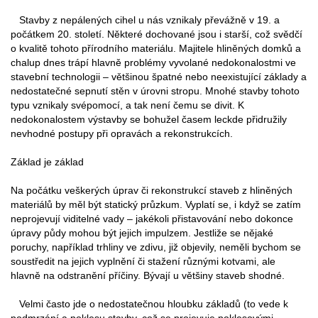
Stavby z nepálených cihel u nás vznikaly převážně v 19. a
počátkem 20. století. Některé dochované jsou i starší, což svědčí
o kvalitě tohoto přírodního materiálu. Majitele hliněných domků a
chalup dnes trápí hlavně problémy vyvolané nedokonalostmi ve
stavební technologii – většinou špatné nebo neexistující základy a
nedostatečné sepnutí stěn v úrovni stropu. Mnohé stavby tohoto
typu vznikaly svépomocí, a tak není čemu se divit. K
nedokonalostem výstavby se bohužel časem leckde přidružily
nevhodné postupy při opravách a rekonstrukcích.
Základ je základ
Na počátku veškerých úprav či rekonstrukcí staveb z hliněných
materiálů by měl být statický průzkum. Vyplatí se, i když se zatím
neprojevují viditelné vady – jakékoli přistavování nebo dokonce
úpravy půdy mohou být jejich impulzem. Jestliže se nějaké
poruchy, například trhliny ve zdivu, již objevily, neměli bychom se
soustředit na jejich vyplnění či stažení různými kotvami, ale
hlavně na odstranění příčiny. Bývají u většiny staveb shodné.
Velmi často jde o nedostatečnou hloubku základů (to vede k
podmrzání a poklesu stavby, což se projevuje poklesovými