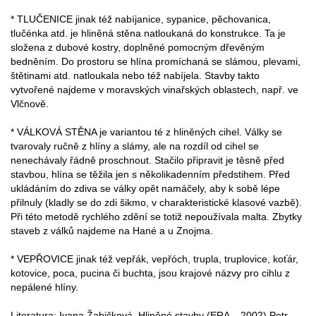
* TLUČENICE jinak též nabíjanice, sypanice, pěchovanica,
tlučénka atd. je hliněná stěna natloukaná do konstrukce. Ta je
složena z dubové kostry, doplněné pomocným dřevěným
bedněním. Do prostoru se hlína promíchaná se slámou, plevami,
štětinami atd. natloukala nebo též nabíjela. Stavby takto
vytvořené najdeme v moravských vinařských oblastech, např. ve
Vlčnově.
* VÁLKOVÁ STĚNA je variantou té z hliněných cihel. Války se
tvarovaly ručně z hlíny a slámy, ale na rozdíl od cihel se
nenechávaly řádně proschnout. Stačilo připravit je těsně před
stavbou, hlína se těžila jen s několikadenním předstihem. Před
ukládáním do zdiva se války opět namáčely, aby k sobě lépe
přilnuly (kladly se do zdi šikmo, v charakteristické klasové vazbě).
Při této metodě rychlého zdění se totiž nepoužívala malta. Zbytky
staveb z válků najdeme na Hané a u Znojma.
* VEPŘOVICE jinak též vepřák, vepřóch, trupla, truplovice, koťár,
kotovice, poca, pucina či buchta, jsou krajové názvy pro cihlu z
nepálené hlíny.
Literatura: Ivana Žabičková, Hliněné stavby (ERA – 2002) Petr