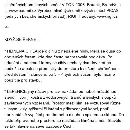
hliněněných omítkových směsí VITON 2006: Baumit, Brandýs n.
L. www.baumit.cz Výrobce hliněných omítkových směsí PICAS
(jediných bez chemických přísad): RIGI Hradčany, www.rigi.cz
***
KDYŽ SE ŘEKNE…
* HLINĚNÁ CIHLA jde o cihlu z nepálené hlíny, která se dusá do
dřevěných forem, kde dno často nahrazovala podložka. Po
udusání a odejmutí formy se cihly nechaly dva dny zrát na
podložce a pak se přemístily do prostoru k sušení, chráněném
před deštěm i sluncem; po 3 – 4 týdnech sušení bylo možné
použít je pro stavbu.
* LEPENICE jiný název pro tzv. nakládanou neboli hrázděnou
stěnu. Tvoří ji kostra z vodorovných trámů a svislých sloupků
zavětrovaných vzpěrami. Prostor mezi nimi se vyztužoval různě
tlustými kůly, tyčkami či latěmi s přihrocenými konci, popř.
horizontálně vyplétal proutím nebo dlouhou spletenou slánou. Do
takto připraveného prostoru se nakládala hliněná směs. Stavělo
se tak hlavně na severozápadě Čech.