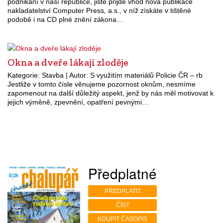
podnikání v naší republice, jistě přijde vhod nová publikace
nakladatelství Computer Press, a.s., v níž získáte v tištěné
podobě i na CD plné znění zákona…
Okna a dveře lákají zloděje
Kategorie: Stavba | Autor: S využitím materiálů Policie ČR – rb
Jestliže v tomto čísle věnujeme pozornost oknům, nesmíme
zapomenout na další důležitý aspekt, jenž by nás měl motivovat k
jejich výměně, zpevnění, opatření pevnými…
Předplatné
PŘEDPLATIT
ČÍST
KOUPIT ČASOPIS