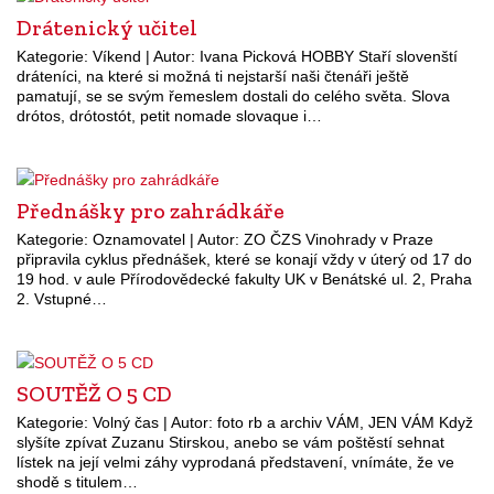
Drátenický učitel
Kategorie: Víkend | Autor: Ivana Picková HOBBY Staří slovenští
dráteníci, na které si možná ti nejstarší naši čtenáři ještě
pamatují, se se svým řemeslem dostali do celého světa. Slova
drótos, drótostót, petit nomade slovaque i…
Přednášky pro zahrádkáře
Kategorie: Oznamovatel | Autor: ZO ČZS Vinohrady v Praze
připravila cyklus přednášek, které se konají vždy v úterý od 17 do
19 hod. v aule Přírodovědecké fakulty UK v Benátské ul. 2, Praha
2. Vstupné…
SOUTĚŽ O 5 CD
Kategorie: Volný čas | Autor: foto rb a archiv VÁM, JEN VÁM Když
slyšíte zpívat Zuzanu Stirskou, anebo se vám poštěstí sehnat
lístek na její velmi záhy vyprodaná představení, vnímáte, že ve
shodě s titulem…