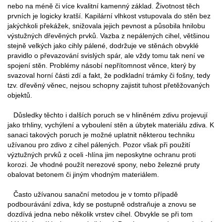
nebo na méně či více kvalitní kamenný základ. Životnost těch
prvních je logicky kratší. Kapilární vlhkost vstupovala do stěn bez
jakýchkoli překážek, snižovala jejich pevnost a působila hnilobu
výstužných dřevěných prvků. Vazba z nepálených cihel, většinou
stejně velkých jako cihly pálené, dodržuje ve stěnách obvyklé
pravidlo o převazování svislých spár, ale vždy tomu tak není ve
spojení stěn. Problémy násobí nepřítomnost věnce, který by
svazoval horní části zdí a fakt, že podkladní trámky či fošny, tedy
tzv. dřevěný věnec, nejsou schopny zajistit tuhost přetěžovaných
objektů.
Důsledky těchto i dalších poruch se v hliněném zdivu projevují
jako trhliny, vychýlení a vyboulení stěn a úbytek materiálu zdiva. K
sanaci takových poruch je možné uplatnit některou techniku
užívanou pro zdivo z cihel pálených. Pozor však při použití
výztužných prvků z oceli -hlína jim neposkytne ochranu proti
korozi. Je vhodné použít nerezové spony, nebo železné pruty
obalovat betonem či jiným vhodným materiálem.
Často užívanou sanační metodou je v tomto případě
podbourávání zdiva, kdy se postupně odstraňuje a znovu se
dozdívá jedna nebo několik vrstev cihel. Obvykle se při tom