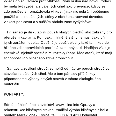
vkládá do zdí izolace proti vlhkosti. První vrstva nad novou izolací
by měla být vyzděna z pálených cihel jako prevence, kdyby se
zde posléze shromažďovala vlhkost (jinak nic nebrání opětnému
použití cihel nepálených; stěny z nich konstruované dovedou
vlhkost pohlcovat a v sušším období zase vydýchávat.
Při sanaci je diskutabilní použití vlnitých plechů jako zábrany pro
přerušení kapilarity. Kompaktní hliněné stěny nemusí tlaku při
jejich zarážení odolat. Obtížné je použít plechy také tam, kde do
hliněné zdi nepravidelně prorůstá kamenný sokl. Nadějná však je
chemická injektáž speciálními roztoky (např. Mediatan), které mají
schopnost i do hliněného zdiva proniknout.
Sanace a zesílení stropů, se neliší od náprav poruch stropů ve
stavbách z pálených cihel. Ale o tom pár slov příště, kdy
připomeneme výhody nových staveb z tohoto ekologického
materiálu.
KONTAKTY:
Sdružení hliněného stavitelství: www.hlina.info Opravy a
rekonstrukce hliněných staveb, tradiční výroba hliněných cihel a
omítek: Marek Vlček, Lysice, tel.: 608 419 421 Dodavatel