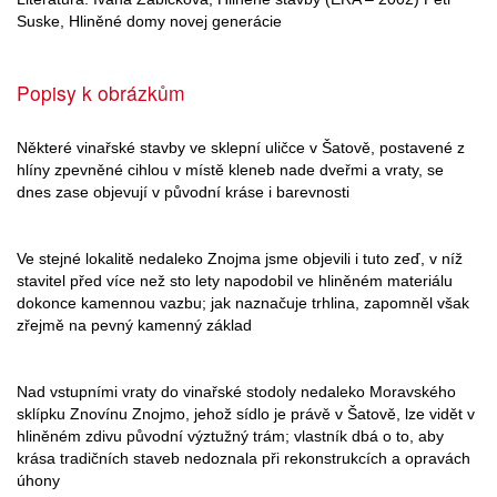
Suske, Hliněné domy novej generácie
Popisy k obrázkům
Některé vinařské stavby ve sklepní uličce v Šatově, postavené z
hlíny zpevněné cihlou v místě kleneb nade dveřmi a vraty, se
dnes zase objevují v původní kráse i barevnosti
Ve stejné lokalitě nedaleko Znojma jsme objevili i tuto zeď, v níž
stavitel před více než sto lety napodobil ve hliněném materiálu
dokonce kamennou vazbu; jak naznačuje trhlina, zapomněl však
zřejmě na pevný kamenný základ
Nad vstupními vraty do vinařské stodoly nedaleko Moravského
sklípku Znovínu Znojmo, jehož sídlo je právě v Šatově, lze vidět v
hliněném zdivu původní výztužný trám; vlastník dbá o to, aby
krása tradičních staveb nedoznala při rekonstrukcích a opravách
úhony