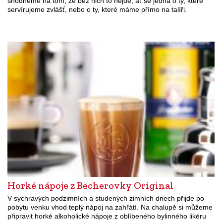
shodneme na tom, že bez nich to nejde, ať se jedná o ty, které
servírujeme zvlášť, nebo o ty, které máme přímo na talíři.
Horké nápoje z Becherovky Original
V sychravých podzimních a studených zimních dnech přijde po
pobytu venku vhod teplý nápoj na zahřátí. Na chalupě si můžeme
připravit horké alkoholické nápoje z oblíbeného bylinného likéru