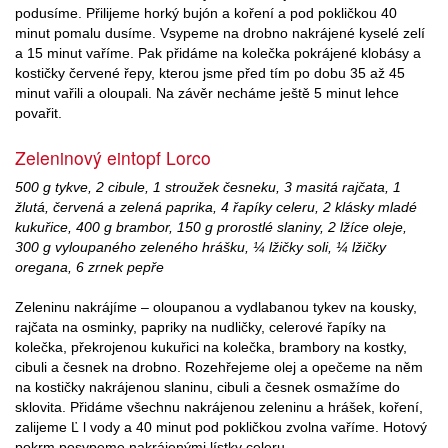
podusíme. Přilijeme horký bujón a koření a pod pokličkou 40
minut pomalu dusíme. Vsypeme na drobno nakrájené kyselé zelí
a 15 minut vaříme. Pak přidáme na kolečka pokrájené klobásy a
kostičky červené řepy, kterou jsme před tím po dobu 35 až 45
minut vařili a oloupali. Na závěr necháme ještě 5 minut lehce
povařit.
Zeleninový eintopf Lorco
500 g tykve, 2 cibule, 1 stroužek česneku, 3 masitá rajčata, 1
žlutá, červená a zelená paprika, 4 řapíky celeru, 2 klásky mladé
kukuřice, 400 g brambor, 150 g prorostlé slaniny, 2 lžíce oleje,
300 g vyloupaného zeleného hrášku, ¼ lžičky soli, ¼ lžičky
oregana, 6 zrnek pepře
Zeleninu nakrájíme – oloupanou a vydlabanou tykev na kousky,
rajčata na osminky, papriky na nudličky, celerové řapíky na
kolečka, překrojenou kukuřici na kolečka, brambory na kostky,
cibuli a česnek na drobno. Rozehřejeme olej a opečeme na něm
na kostičky nakrájenou slaninu, cibuli a česnek osmažíme do
sklovita. Přidáme všechnu nakrájenou zeleninu a hrášek, koření,
zalijeme Ľ l vody a 40 minut pod pokličkou zvolna vaříme. Hotový
pokrm posypeme nakrájenými lístky celeru.