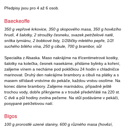
Předpisy jsou pro 4 až 6 osob.
Baeckeoffe
350 g vepřové krkovice, 350 g skopového masa, 350 g hovězího
hrudí, 4 šalotky, 2 stroužky česneku, svazek petrželové natě,
snítka tymiánu, 2 bobkové listy, 1/2lžičky mletého pepře, 1/2l
suchého bílého vína, 250 g cibule, 700 g brambor, sůl
Specialita z Alsaska. Maso nakrájíme na třícentimetrové kostky,
šalotky na kolečka, česnek nasekáme, přidáme bylinky a koření,
zalijeme vínem a necháme pod pokličkou 24 hodin v chladničce
marinovat. Druhý den nakrájíme brambory a cibuli na plátky a s
masem střídavě vrstvíme do pekáče, každou vrstvu osolíme. Na
konec dáme brambory. Zalijeme marinádou, případně ještě
trochou vody, dobře přikryjeme a v troubě předehřáté na 220 st.
C dvě a půl hodiny zvolna pečeme. Na stůl podáváme v pekáči,
posypané petrželovou natí.
Bigos
100 g prorostlé uzené slaniny, 600 g různého masa (hovězí,