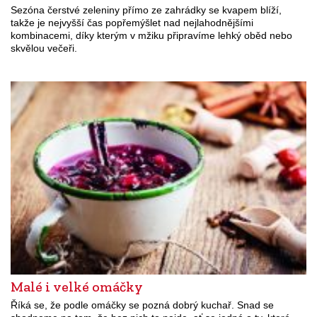
Sezóna čerstvé zeleniny přímo ze zahrádky se kvapem blíží,
takže je nejvyšší čas popřemýšlet nad nejlahodnějšími
kombinacemi, díky kterým v mžiku připravíme lehký oběd nebo
skvělou večeři.
Malé i velké omáčky
Říká se, že podle omáčky se pozná dobrý kuchař. Snad se