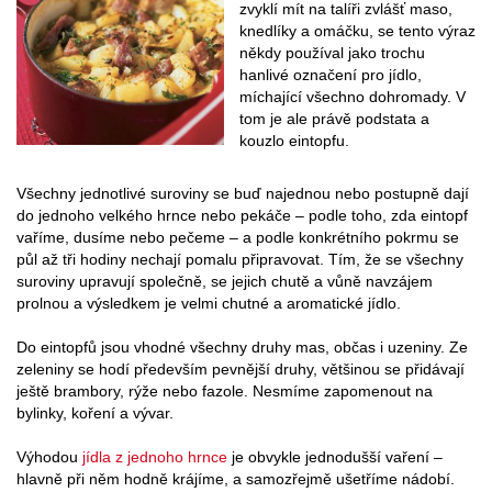
zvyklí mít na talíři zvlášť maso,
knedlíky a omáčku, se tento výraz
někdy používal jako trochu
hanlivé označení pro jídlo,
míchající všechno dohromady. V
tom je ale právě podstata a
kouzlo eintopfu.
Všechny jednotlivé suroviny se buď najednou nebo postupně dají
do jednoho velkého hrnce nebo pekáče – podle toho, zda eintopf
vaříme, dusíme nebo pečeme – a podle konkrétního pokrmu se
půl až tři hodiny nechají pomalu připravovat. Tím, že se všechny
suroviny upravují společně, se jejich chutě a vůně navzájem
prolnou a výsledkem je velmi chutné a aromatické jídlo.
Do eintopfů jsou vhodné všechny druhy mas, občas i uzeniny. Ze
zeleniny se hodí především pevnější druhy, většinou se přidávají
ještě brambory, rýže nebo fazole. Nesmíme zapomenout na
bylinky, koření a vývar.
Výhodou
jídla z jednoho hrnce
je obvykle jednodušší vaření –
hlavně při něm hodně krájíme, a samozřejmě ušetříme nádobí.