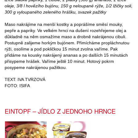
oleje, 3/8 l hovězího bujónu, 150 g neloupané rýže, 1/2 lžičky soli,
300 g vyloupaného zeleného hrášku, svazek pažitky
Maso nakrájíme na menší kostky a poprášíme směsí mouky,
pepře a papriky. Ve velkém hrnci na dušení rozehřejeme olej a
důkladně na něm osmažíme maso a drobně nakrájenou cibuli.
Postupně zalijeme horkým bujónem. Přimícháme propláchnutou
rýži, osolíme a pod pokličkou 15 minut zvolna vaříme. Pak
přidáme na kousky nakrájený ananas a po dalších 15 minutách
přisypeme hrášek. Vaříme ještě 10 minut. Hotový pokrm
posypeme nakrájenou pažitkou.
TEXT: IVA TVRZOVÁ
FOTO: ISIFA
EINTOPF – JÍDLO Z JEDNOHO HRNCE