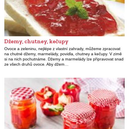
Džemy, chutney, kečupy
Ovoce a zeleninu, nejlépe z vlastní zahrady, můžeme zpracovat
na chutné džemy, marmelády, povidla, chutney a kečupy. V zimě
si na nich pochutnáme. Džemy a marmelády lze připravovat snad
ze všech druhů ovoce. Aby džem…