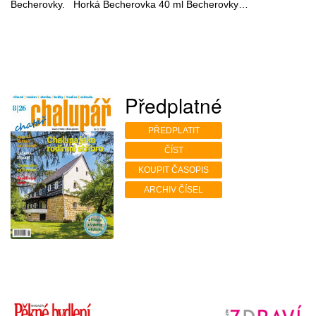
Becherovky. Horká Becherovka 40 ml Becherovky…
Předplatné
PŘEDPLATIT
ČÍST
KOUPIT ČASOPIS
ARCHIV ČÍSEL