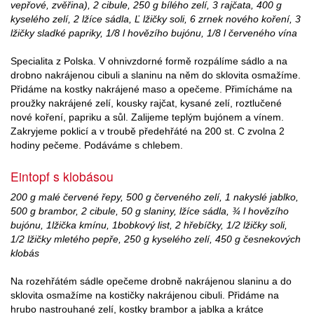
vepřové, zvěřina), 2 cibule, 250 g bílého zelí, 3 rajčata, 400 g
kyselého zelí, 2 lžíce sádla, Ľ lžičky soli, 6 zrnek nového koření, 3
lžičky sladké papriky, 1/8 l hovězího bujónu, 1/8 l červeného vína
Specialita z Polska. V ohnivzdorné formě rozpálíme sádlo a na
drobno nakrájenou cibuli a slaninu na něm do sklovita osmažíme.
Přidáme na kostky nakrájené maso a opečeme. Přimícháme na
proužky nakrájené zelí, kousky rajčat, kysané zelí, roztlučené
nové koření, papriku a sůl. Zalijeme teplým bujónem a vínem.
Zakryjeme poklicí a v troubě předehřáté na 200 st. C zvolna 2
hodiny pečeme. Podáváme s chlebem.
Eintopf s klobásou
200 g malé červené řepy, 500 g červeného zelí, 1 nakyslé jablko,
500 g brambor, 2 cibule, 50 g slaniny, lžíce sádla, ¾ l hovězího
bujónu, 1lžička kmínu, 1bobkový list, 2 hřebíčky, 1/2 lžičky soli,
1/2 lžičky mletého pepře, 250 g kyselého zelí, 450 g česnekových
klobás
Na rozehřátém sádle opečeme drobně nakrájenou slaninu a do
sklovita osmažíme na kostičky nakrájenou cibuli. Přidáme na
hrubo nastrouhané zelí, kostky brambor a jablka a krátce