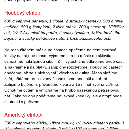
Houbový eintopf
400 g vepřové panenky, 1 cibule, 2 stroužky česneku, 500 g hlívy
ústřičné, 500 g žampiónů, 2 lžíce másla, 200 g smetany, 1/2lžičky
soli, 1/2 lžičky mletého pepře, 2 snítky tymiánu, ¾ litru hovězího
bujónu, 2 svazky petrželové natě, 1 lžíce bazalkového octa
Na rozpuštěném másle po částech opečeme na centimetrové
kostky nakrájené maso. Vyjmeme je a na másle do sklovita
osmažíme nakrájenou cibuli. Z hlívy ústřičné odkrojíme tvrdé části
a nakrájíme ji na plátky, žampióny rozčtvrtíme. Houby po částech
opečeme, až se z nich vypaří všechna tekutina. Maso vložíme
zpět, přidáme prolisovaný česnek, smetanu, sůl a koření.
Zalijeme bujónem, přivedeme k varu a 15 minut zvolna vaříme.
Ochutíme octem a vmícháme na hrubo nasekanou petrželovou
nať. Jako přílohu podáváme houskové knedlíky, ale eintopf bude
chutnat i s pečivem.
Americký eintopf
500 g vepřového bůčku, 1lžíce mouky, 1/2 lžičky mletého pepře, 1
lžíce sladké papriky, 1 cibule, 2 plátky (300 g) ananasu, 2 lžíce