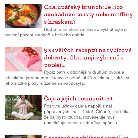
Chalupářský brunch: Je libo
avokádové toasty nebo muffiny
s hráškem?
Hoďte ranní shon za hlavu a vychutnejte si
spojení pozdní snídaně a brzkého oběda.
5 skvělých receptů na rybízové
dobroty: Chutnají výborně a
potěší…
Rybíz patří k odolnějším druhům ovoce a
kdejakého jarního mrazíku by se neměl příliš zaleknout, takže si
jeho sladké plody můžeme užívat dosyta.
Čaje a jejich rozmanitost
Pozitivní účinky čaje a nápojů z něj
připravených znali již staří Číňané, kteří říkali,
že čaj bystří ducha, rozveseluje mysl,
obměkčuje srdce a zabraňuje spánku.
5 receptů na oblíbené tortilly: