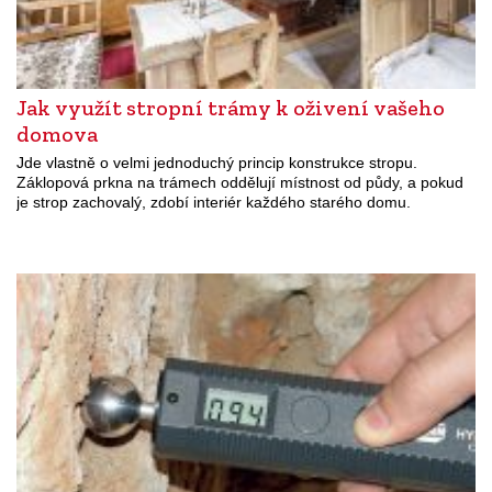
Jak využít stropní trámy k oživení vašeho
domova
Jde vlastně o velmi jednoduchý princip konstrukce stropu.
Záklopová prkna na trámech oddělují místnost od půdy, a pokud
je strop zachovalý, zdobí interiér každého starého domu.