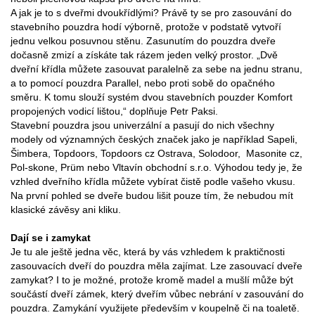
A jak je to s dveřmi dvoukřídlými? Právě ty se pro zasouvání do
stavebního pouzdra hodí výborně, protože v podstatě vytvoří
jednu velkou posuvnou stěnu. Zasunutím do pouzdra dveře
dočasně zmizí a získáte tak rázem jeden velký prostor. „Dvě
dveřní křídla můžete zasouvat paralelně za sebe na jednu stranu,
a to pomocí pouzdra Parallel, nebo proti sobě do opačného
směru. K tomu slouží systém dvou stavebních pouzder Komfort
propojených vodicí lištou,“ doplňuje Petr Paksi.
Stavební pouzdra jsou univerzální a pasují do nich všechny
modely od významných českých značek jako je například Sapeli,
Šimbera, Topdoors, Topdoors cz Ostrava, Solodoor, Masonite cz,
Pol-skone, Prüm nebo Vltavín obchodní s.r.o. Výhodou tedy je, že
vzhled dveřního křídla můžete vybírat čistě podle vašeho vkusu.
Na první pohled se dveře budou lišit pouze tím, že nebudou mít
klasické závěsy ani kliku.
Dají se i zamykat
Je tu ale ještě jedna věc, která by vás vzhledem k praktičnosti
zasouvacích dveří do pouzdra měla zajímat. Lze zasouvací dveře
zamykat? I to je možné, protože kromě madel a mušlí může být
součástí dveří zámek, který dveřím vůbec nebrání v zasouvání do
pouzdra. Zamykání využijete především v koupelně či na toaletě.