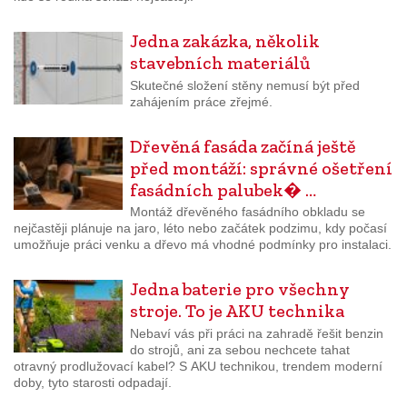
Jedna zakázka, několik
stavebních materiálů
Skutečné složení stěny nemusí být před
zahájením práce zřejmé.
Dřevěná fasáda začíná ještě
před montáží: správné ošetření
fasádních palubek� …
Montáž dřevěného fasádního obkladu se
nejčastěji plánuje na jaro, léto nebo začátek podzimu, kdy počasí
umožňuje práci venku a dřevo má vhodné podmínky pro instalaci.
Jedna baterie pro všechny
stroje. To je AKU technika
Nebaví vás při práci na zahradě řešit benzin
do strojů, ani za sebou nechcete tahat
otravný prodlužovací kabel? S AKU technikou, trendem moderní
doby, tyto starosti odpadají.