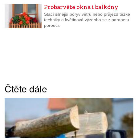
Probarvěte okna i balkóny
Stačí silnější poryv větru nebo průjezd těžké
techniky a květinová výzdoba se z parapetu
poroučí.
Čtěte dále