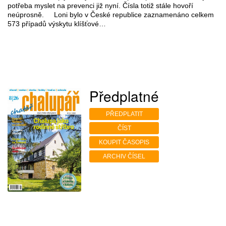
potřeba myslet na prevenci již nyní. Čísla totiž stále hovoří
neúprosně. Loni bylo v České republice zaznamenáno celkem
573 případů výskytu klíšťové…
Předplatné
PŘEDPLATIT
ČÍST
KOUPIT ČASOPIS
ARCHIV ČÍSEL