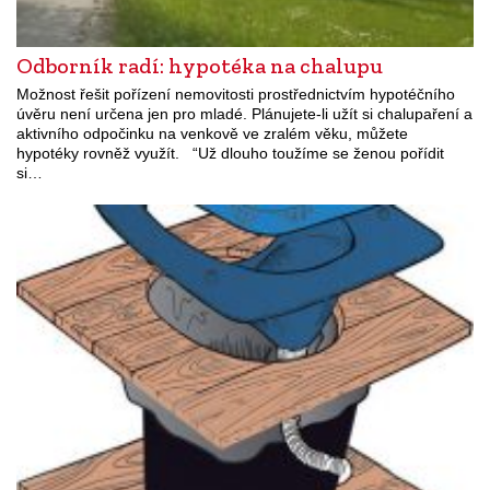
Odborník radí: hypotéka na chalupu
Možnost řešit pořízení nemovitosti prostřednictvím hypotéčního
úvěru není určena jen pro mladé. Plánujete-li užít si chalupaření a
aktivního odpočinku na venkově ve zralém věku, můžete
hypotéky rovněž využít. “Už dlouho toužíme se ženou pořídit
si…