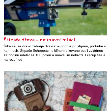
Štípače dřeva – neúnavní siláci
Říká se, že dřevo zahřeje dvakrát – poprvé při štípání, podruhé v
kamnech. Štípače Scheppach s klínem z kované oceli zvládnou
za hodinu udělat až 100 polen a únava jim nehrozí. Pracují tiše a
na rozdíl od…