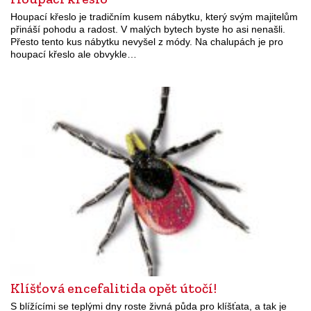
Houpací křeslo je tradičním kusem nábytku, který svým majitelům
přináší pohodu a radost. V malých bytech byste ho asi nenašli.
Přesto tento kus nábytku nevyšel z módy. Na chalupách je pro
houpací křeslo ale obvykle…
Klíšťová encefalitida opět útočí!
S blížícími se teplými dny roste živná půda pro klíšťata, a tak je