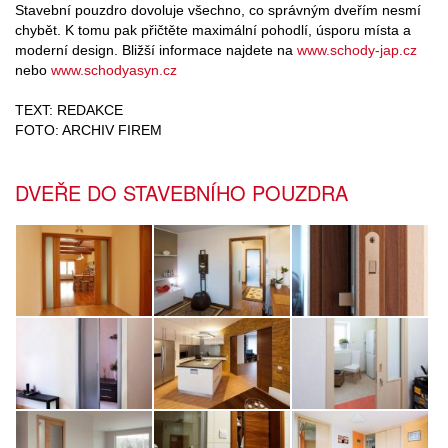
Stavební pouzdro dovoluje všechno, co správným dveřím nesmí
chybět. K tomu pak přičtěte maximální pohodlí, úsporu místa a
moderní design. Bližší informace najdete na
www.schody-jap.cz
nebo
www.schodyasyn.cz
TEXT: REDAKCE
FOTO: ARCHIV FIREM
DVEŘE DO STAVEBNÍHO POUZDRA