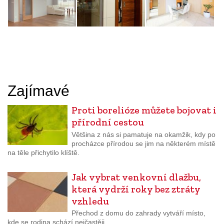
Zajímavé
Proti borelióze můžete bojovat i
přírodní cestou
Většina z nás si pamatuje na okamžik, kdy po
procházce přírodou se jim na některém místě
na těle přichytilo klíště.
Jak vybrat venkovní dlažbu,
která vydrží roky bez ztráty
vzhledu
Přechod z domu do zahrady vytváří místo,
kde se rodina schází nejčastěji.