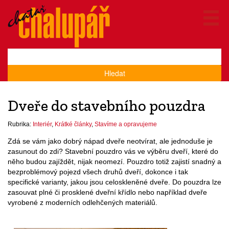
Hledat
Dveře do stavebního pouzdra
Rubrika:
Interiér
,
Krátké články
,
Stavíme a opravujeme
Zdá se vám jako dobrý nápad dveře neotvírat, ale jednoduše je
zasunout do zdi? Stavební pouzdro vás ve výběru dveří, které do
něho budou zajíždět, nijak neomezí. Pouzdro totiž zajistí snadný a
bezproblémový pojezd všech druhů dveří, dokonce i tak
specifické varianty, jakou jsou celoskleněné dveře. Do pouzdra lze
zasouvat plné či prosklené dveřní křídlo nebo například dveře
vyrobené z moderních odlehčených materiálů.