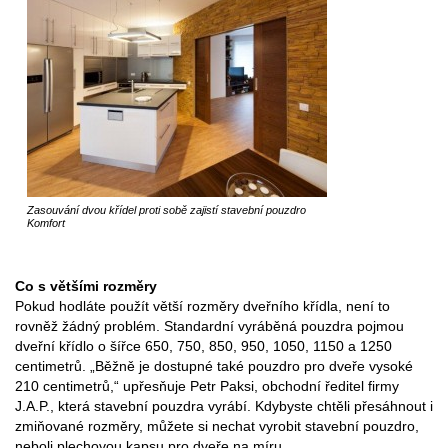
Zasouvání dvou křídel proti sobě zajistí stavební pouzdro
Komfort
Co s většími rozměry
Pokud hodláte použít větší rozměry dveřního křídla, není to
rovněž žádný problém. Standardní vyráběná pouzdra pojmou
dveřní křídlo o šířce 650, 750, 850, 950, 1050, 1150 a 1250
centimetrů. „Běžně je dostupné také pouzdro pro dveře vysoké
210 centimetrů,“ upřesňuje Petr Paksi, obchodní ředitel firmy
J.A.P., která stavební pouzdra vyrábí. Kdybyste chtěli přesáhnout i
zmiňované rozměry, můžete si nechat vyrobit stavební pouzdro,
neboli plechovou kapsu pro dveře na míru.