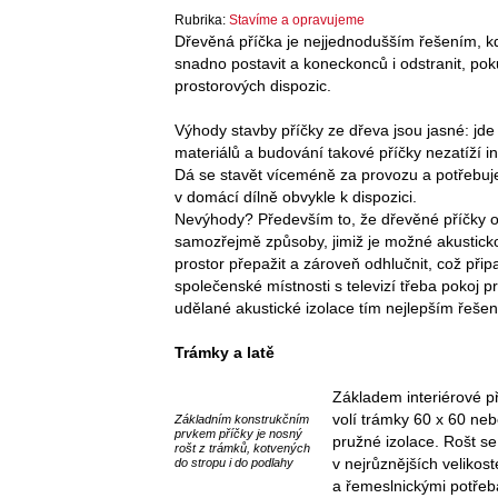
Rubrika:
Stavíme a opravujeme
Dřevěná příčka je nejjednodušším řešením, kdy
snadno postavit a koneckonců i odstranit, p
prostorových dispozic.
Výhody stavby příčky ze dřeva jsou jasné: jd
materiálů a budování takové příčky nezatíží 
Dá se stavět víceméně za provozu a potřebujet
v domácí dílně obvykle k dispozici.
Nevýhody? Především to, že dřevěné příčky obv
samozřejmě způsoby, jimiž je možné akusticko
prostor přepažit a zároveň odhlučnit, což při
společenské místnosti s televizí třeba pokoj 
udělané akustické izolace tím nejlepším řeše
Trámky a latě
Základem interiérové př
volí trámky 60 x 60 neb
Základním konstrukčním
prvkem příčky je nosný
pružné izolace. Rošt s
rošt z trámků, kotvených
v nejrůznějších velikos
do stropu i do podlahy
a řemeslnickými potřeb