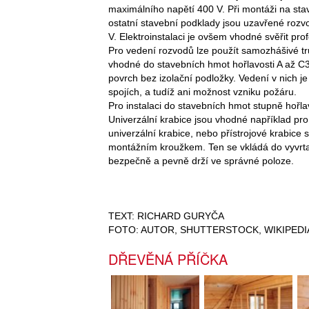
maximálního napětí 400 V. Při montáži na sta
ostatní stavební podklady jsou uzavřené roz
V. Elektroinstalaci je ovšem vhodné svěřit pro
Pro vedení rozvodů lze použít samozhášivé tr
vhodné do stavebních hmot hořlavosti A až C3.
povrch bez izolační podložky. Vedení v nich j
spojích, a tudíž ani možnost vzniku požáru.
Pro instalaci do stavebních hmot stupně hořlav
Univerzální krabice jsou vhodné například pro
univerzální krabice, nebo přístrojové krabice 
montážním kroužkem. Ten se vkládá do vyvrta
bezpečně a pevně drží ve správné poloze.
TEXT: RICHARD GURYČA
FOTO: AUTOR, SHUTTERSTOCK, WIKIPEDI
DŘEVĚNÁ PŘÍČKA