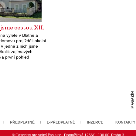
 jsme cestou XII.
 na výletě v Blatné a
domovu projížděli okolní
 V jedné z nich jsme
několik zajímavých
Na první pohled
Statek je na první
motově perfektní.
e zachovaný…
PŘEDPLATNÉ
E-PŘEDPLATNÉ
INZERCE
KONTAKTY
© Časopisy pro volný čas s.r.o., Domažlická 1256/1, 130 00, Praha 3