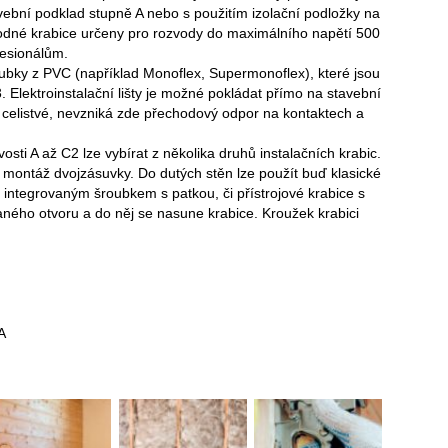
vební podklad stupně A nebo s použitím izolační podložky na
vodné krabice určeny pro rozvody do maximálního napětí 500
fesionálům.
ubky z PVC (například Monoflex, Supermonoflex), které jsou
 Elektroinstalační lišty je možné pokládat přímo na stavební
e celistvé, nevzniká zde přechodový odpor na kontaktech a
osti A až C2 lze vybírat z několika druhů instalačních krabic.
 montáž dvojzásuvky. Do dutých stěn lze použít buď klasické
s integrovaným šroubkem s patkou, či přístrojové krabice s
ného otvoru a do něj se nasune krabice. Kroužek krabici
A