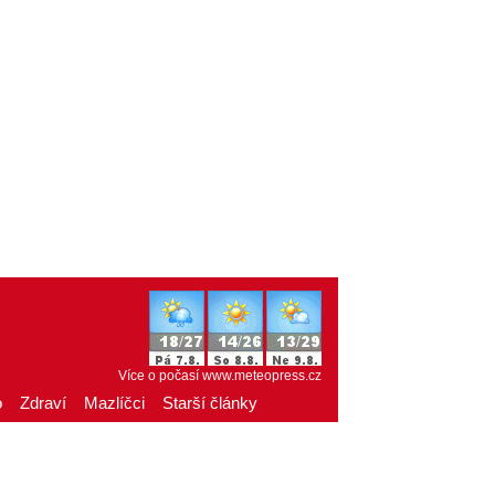
Více o počasí
www.meteopress.cz
o
Zdraví
Mazlíčci
Starší články