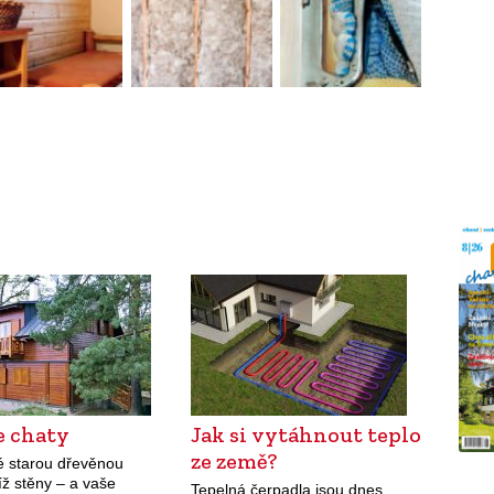
e chaty
Jak si vytáhnout teplo
ze země?
é starou dřevěnou
jíž stěny – a vaše
Tepelná čerpadla jsou dnes