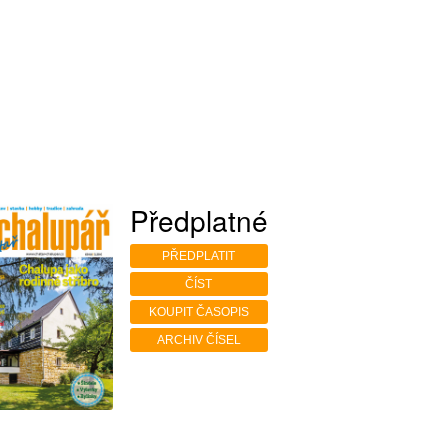
Předplatné
PŘEDPLATIT
ČÍST
KOUPIT ČASOPIS
ARCHIV ČÍSEL