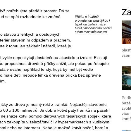
Za
ž potřebujete předělit prostor. Dá se
okud se opět rozhodnete ke změně
Příčka s kvalitně
provedenou akustickou i
tepelnou izolací může
tvořit plnohodnotnou dělicí
stěnu mezi místnostmi
e o stavbu z lehkých a dostupných
interiér stavebním odpadem a prachem.
e k tomu jen základní nářadí, které je
plast
všem
ykle neposkytují dostatečnou akustickou izolaci. Existují
u propustnost dřevěné příčky snížit, ale pokud potřebujete
padá v úvahu například tehdy, když by měl být vedle
pro malé děti, nebude lehká dřevěná příčka bez správně
ním.
Podl
bazén
íčky ze dřeva je nosný rošt z trámků. Nejčastěji stavebníci
zvolí
o 60 x 100 milimetrů. Je dobré kotvit paty trámků na pásek
více 
e nejsnáze kotví pomocí děrovaných tesařských spojek, které
komf
tech zakoupíte v železářství či v hypermarketech s kutilskými
ami nebo na internetu. Nebo je možné kotvit boční, horní a