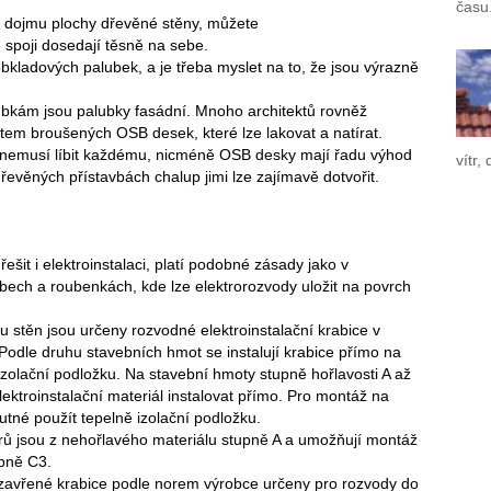
času
 dojmu plochy dřevěné stěny, můžete
e spoji dosedají těsně na sebe.
 obkladových palubek, a je třeba myslet na to, že jsou výrazně
ubkám jsou palubky fasádní. Mnoho architektů rovněž
tem broušených OSB desek, které lze lakovat a natírat.
 nemusí líbit každému, nicméně OSB desky mají řadu výhod
vítr,
 dřevěných přístavbách chalup jimi lze zajímavě dotvořit.
řešit i elektroinstalaci, platí podobné zásady jako v
bech a roubenkách, kde lze elektrorozvody uložit na povrch
u stěn jsou určeny rozvodné elektroinstalační krabice v
odle druhu stavebních hmot se instalují krabice přímo na
izolační podložku. Na stavební hmoty stupně hořlavosti A až
elektroinstalační materiál instalovat přímo. Pro montáž na
utné použít tepelně izolační podložku.
trů jsou z nehořlavého materiálu stupně A a umožňují montáž
upně C3.
uzavřené krabice podle norem výrobce určeny pro rozvody do