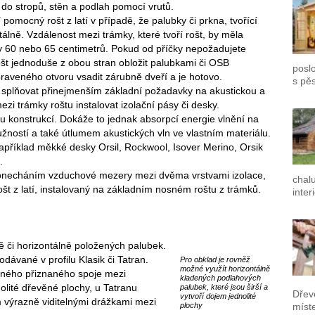
 do stropů, stěn a podlah pomocí vrutů.
 pomocný rošt z latí v případě, že palubky či prkna, tvořící
álně. Vzdálenost mezi trámky, které tvoří rošt, by měla
edy 60 nebo 65 centimetrů. Pokud od příčky nepožadujete
ošt jednoduše z obou stran obložit palubkami či OSB
poslo
ipraveného otvoru vsadit zárubně dveří a je hotovo.
s pě
 splňovat přinejmenším základní požadavky na akustickou a
ezi trámky roštu instalovat izolační pásy či desky.
ku konstrukcí. Dokáže to jednak absorpcí energie vlnění na
žností a také útlumem akustických vln ve vlastním materiálu.
apříklad měkké desky Orsil, Rockwool, Isover Merino, Orsik
.
ponecháním vzduchové mezery mezi dvěma vrstvami izolace,
chal
št z latí, instalovaný na základním nosném roštu z trámků.
inter
ně či horizontálně položených palubek.
dávané v profilu Klasik či Tatran.
Pro obklad je rovněž
možné využít horizontálně
telného přiznaného spoje mezi
kladených podlahových
olité dřevěné plochy, u Tatranu
palubek, které jsou širší a
Dřev
vytvoří dojem jednolité
 výrazně viditelnými drážkami mezi
plochy
míst