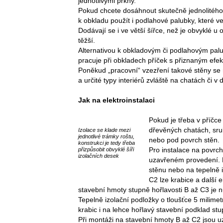
jednotlivými prkny.
Pokud chcete dosáhnout skutečně jednolitého
k obkladu použít i podlahové palubky, které v
Dodávají se i ve větší šířce, než je obvyklé u
těžší.
Alternativou k obkladovým či podlahovým pal
pracuje při obkladech příček s přiznaným efek
Poněkud „pracovní“ vzezření takové stěny se
a určité typy interiérů zvláště na chatách či v
Jak na elektroinstalaci
Pokud je třeba v příčce 
dřevěných chatách, sru
Izolace se klade mezi
jednotlivé trámky roštu,
nebo pod povrch stěn.
konstrukci je tedy třeba
Pro instalace na povrch
přizpůsobit obvyklé šíři
izolačních desek
uzavřeném provedení. P
stěnu nebo na tepelně 
C2 lze krabice a další 
stavební hmoty stupně hořlavosti B až C3 je n
Tepelně izolační podložky o tloušťce 5 milime
krabic i na lehce hořlavý stavební podklad st
Při montáži na stavební hmoty B až C2 jsou 