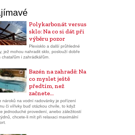
jímavé
Polykarbonát versus
sklo: Na co si dát při
výběru pozor
Plexisklo a další průhledné
y, jež mohou nahradit sklo, poslouží dobře
 chatařům i zahrádkářům.
Bazén na zahradě: Na
co myslet ještě
předtím, než
začnete…
e nároků na vodní radovánky je pořízení
u či vířivky buď otázkou chvíle, to když
te jednoduché provedení, anebo záležitostí
týdnů, chcete-li mít při relaxaci maximální
ort.