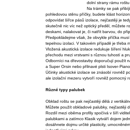
dolní strany rámu roštu
Na trámky se pak přibíjí
pohledovou stěnu příčky, budete klást horizont
odpovídat šířce pásů izolace, nejčastěji je t
skutečně nic víc než optický předěl, můžete r
deskami, nalakovat je, či natřít barvou, do př
Předpokládejme však, že obvykle příčka musí
tepelnou izolaci. V takovém případě je třeba m
Vložená akustická izolace redukuje šíření hlu
přechodu mezi vrstvami s různou tuhostí a pru
Odborníci na dřevostavby doporučují použít n
a Super Orsin nebo přilnavé plsti Isover-Piano
Účinky akustické izolace se znásobí rovněž 
ale izolační mezeru vytvoří rovněž pomocný ro
Různé typy palubek
Obklad roštu se pak nejčastěji dělá z vertikál
Můžete použít obkladové palubky, nejčastěji do
Rozdíl mezi oběma profily spočívá v šíři vidi
palubkami a zatímco Klasik vytváří dojem jedn
dosáhnete dojmu určité plasticity, umocněném