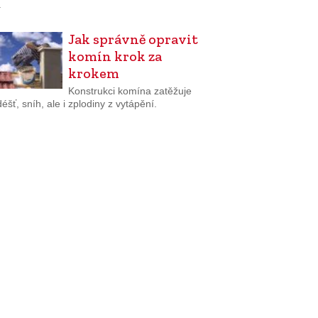
.
Jak správně opravit
komín krok za
krokem
Konstrukci komína zatěžuje
 déšť, sníh, ale i zplodiny z vytápění.