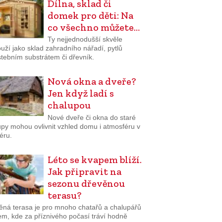
Dílna, sklad či
domek pro děti: Na
co všechno můžete…
Ty nejjednodušší skvěle
uží jako sklad zahradního nářadí, pytlů
stebním substrátem či dřevník.
Nová okna a dveře?
Jen když ladí s
chalupou
Nové dveře či okna do staré
upy mohou ovlivnit vzhled domu i atmosféru v
iéru.
Léto se kvapem blíží.
Jak připravit na
sezonu dřevěnou
terasu?
ěná terasa je pro mnoho chatařů a chalupářů
em, kde za příznivého počasí tráví hodně