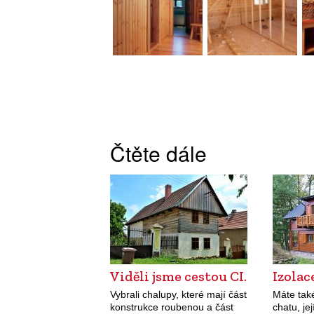
Čtěte dále
Viděli jsme cestou CI.
Izolac
Vybrali chalupy, které mají část
Máte tak
konstrukce roubenou a část
chatu, je