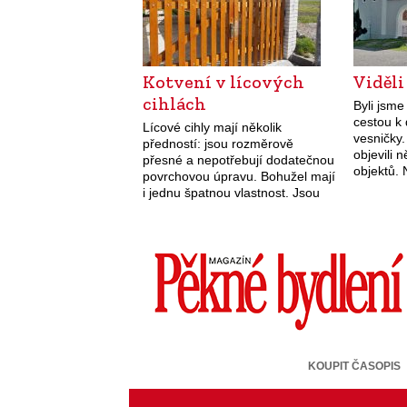
Kotvení v lícových
Viděli
cihlách
Byli jsme
cestou k 
Lícové cihly mají několik
vesničky.
předností: jsou rozměrově
objevili 
přesné a nepotřebují dodatečnou
objektů. 
povrchovou úpravu. Bohužel mají
dokonalý 
i jednu špatnou vlastnost. Jsou
pohled h
křehké a mohou snadno
Dokonal
prasknout.
KOUPIT ČASOPIS