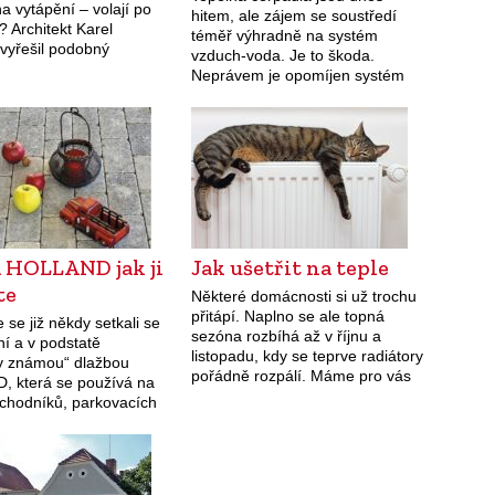
a vytápění – volají po
hitem, ale zájem se soustředí
? Architekt Karel
téměř výhradně na systém
vyřešil podobný
vzduch-voda. Je to škoda.
originálním způsobem.
Neprávem je opomíjen systém
 slovo. Chatu nad
země-voda, který vyniká
 milovníci přírody
stabilitou a vysokým topným
…
faktorem.
a HOLLAND jak ji
Jak ušetřit na teple
te
Některé domácnosti si už trochu
přitápí. Naplno se ale topná
e se již někdy setkali se
sezóna rozbíhá až v říjnu a
í a v podstatě
listopadu, kdy se teprve radiátory
ky známou“ dlažbou
pořádně rozpálí. Máme pro vás
 která se používá na
pět jednoduchých kroků, které
 chodníků, parkovacích
vám zajistí nižší účet za…
tiček okolo rodinných
alších zpevněných
Společnost PRESBETON
skrytý…