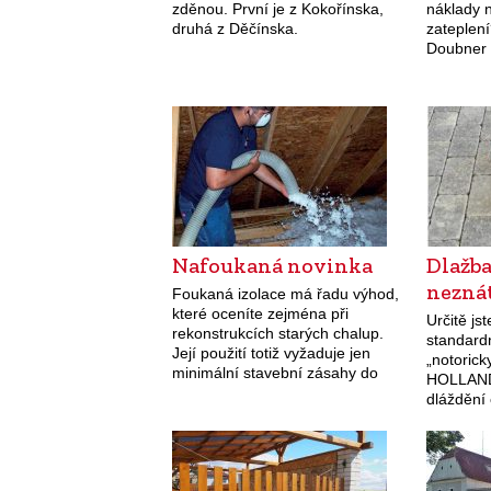
zděnou. První je z Kokořínska,
náklady n
druhá z Děčínska.
zateplení
Doubner 
problém 
Dejme mu
Otavou si
postavili
Nafoukaná novinka
Dlažb
nezná
Foukaná izolace má řadu výhod,
které oceníte zejména při
Určitě jst
rekonstrukcích starých chalup.
standardn
Její použití totiž vyžaduje jen
„notoric
minimální stavební zásahy do
HOLLAND,
konstrukcí krovů. Foukaná
dláždění
izolace zas až takovou novinkou
míst, ces
není, ale mnozí stavebníci, zvyklí
domů a d
na…
ploch. 
objevila 