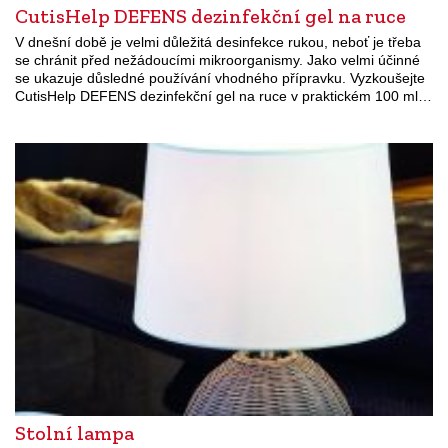
CutisHelp DEFENS dezinfekční gel na ruce
V dnešní době je velmi důležitá desinfekce rukou, neboť je třeba
se chránit před nežádoucími mikroorganismy. Jako velmi účinné
se ukazuje důsledné používání vhodného přípravku. Vyzkoušejte
CutisHelp DEFENS dezinfekční gel na ruce v praktickém 100 ml…
Stolní lampa