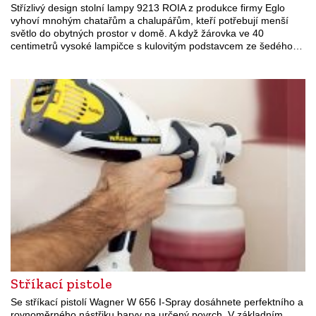
Střízlivý design stolní lampy 9213 ROIA z produkce firmy Eglo
vyhoví mnohým chatařům a chalupářům, kteří potřebují menší
světlo do obytných prostor v domě. A když žárovka ve 40
centimetrů vysoké lampičce s kulovitým podstavcem ze šedého…
Stříkací pistole
Se stříkací pistolí Wagner W 656 I-Spray dosáhnete perfektního a
rovnoměrného nástřiku barvy na určený povrch. V základním