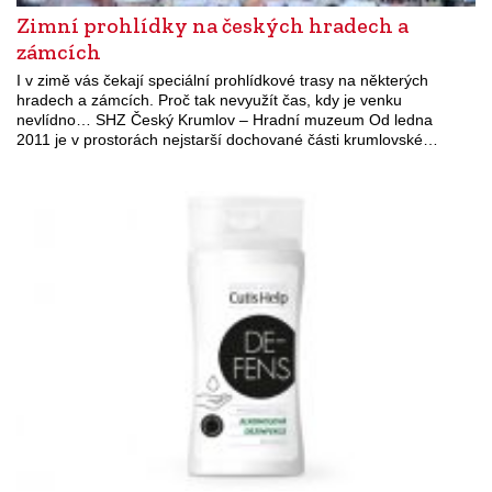
Zimní prohlídky na českých hradech a
zámcích
I v zimě vás čekají speciální prohlídkové trasy na některých
hradech a zámcích. Proč tak nevyužít čas, kdy je venku
nevlídno… SHZ Český Krumlov – Hradní muzeum Od ledna
2011 je v prostorách nejstarší dochované části krumlovské…