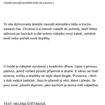
Chybět nesmějí proutěné koše (Ib Laursen )
To vše dohromady dokáže navodit atmosféru klidu a trochu
zastavit čas. Chceme-li si interiér naladit do pohody, stačí třeba
sáhnout po barvách a dát svému nábytku nový kabát, vyměnit
textil nebo pořídit nové doplňky.
V módě je nábytek vyrobený z kvalitního dřeva, často s jemnou
patinou, jehož vzhled působí příjemně a útulně. K němu se hodí
lucerny, svíčky a doplňky ve stylu staré Anglie, Provence, i těch
z dob našich babiček. Jsou to přesně ty věci, které i přesto, že
jsou nové, působí dojmem, jako bychom je doma měli odjakživa.
TEXT: HELENA ŠTĚTINOVÁ