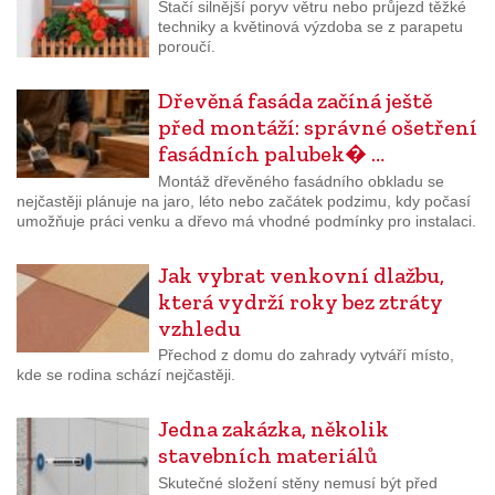
Stačí silnější poryv větru nebo průjezd těžké
techniky a květinová výzdoba se z parapetu
poroučí.
Dřevěná fasáda začíná ještě
před montáží: správné ošetření
fasádních palubek� …
Montáž dřevěného fasádního obkladu se
nejčastěji plánuje na jaro, léto nebo začátek podzimu, kdy počasí
umožňuje práci venku a dřevo má vhodné podmínky pro instalaci.
Jak vybrat venkovní dlažbu,
která vydrží roky bez ztráty
vzhledu
Přechod z domu do zahrady vytváří místo,
kde se rodina schází nejčastěji.
Jedna zakázka, několik
stavebních materiálů
Skutečné složení stěny nemusí být před