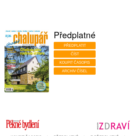
Předplatné
PŘEDPLATIT
ČÍST
KOUPIT ČASOPIS
ARCHIV ČÍSEL