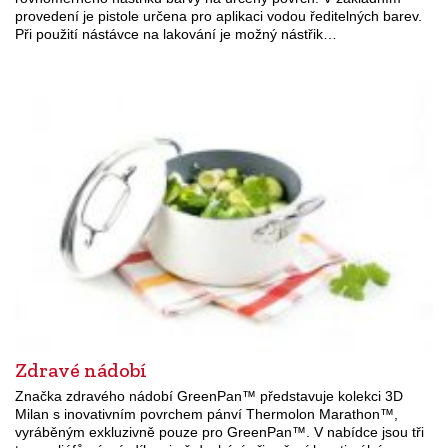
provedení je pistole určena pro aplikaci vodou ředitelných barev.
Při použití nástávce na lakování je možný nástřik…
Zdravé nádobí
Značka zdravého nádobí GreenPan™ představuje kolekci 3D
Milan s inovativním povrchem pánví Thermolon Marathon™,
vyráběným exkluzivně pouze pro GreenPan™. V nabídce jsou tři