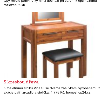
typy reliéfů pánví, díky nimž dochází při vaření k optimálnímu
rozložení tuku…
S kresbou dřeva
K toaletnímu stolku VidaXL se dvěma zásuvkami vyrobenému z
akácie patří zrcadlo a stolička. 4 775 Kč. homeshop24.cz