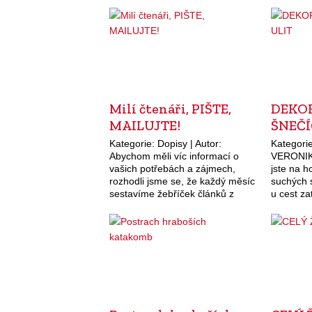
Milí čtenáři, PIŠTE,
DEKO
MAILUJTE!
ŠNEČÍ
Kategorie: Dopisy | Autor:
Kategorie
Abychom měli víc informací o
VERONIKA
vašich potřebách a zájmech,
jste na 
rozhodli jsme se, že každý měsíc
suchých s
sestavíme žebříček článků z
u cest za
předchozích čísel, které vás
prázdných
nejvíce zaujaly. K tomu ale
proužkov
potřebujeme vaši spolupráci.…
a…