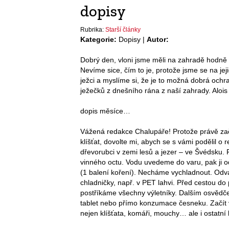
dopisy
Rubrika:
Starší články
Kategorie:
Dopisy |
Autor:
Dobrý den, vloni jsme měli na zahradě hodně v
Nevíme sice, čím to je, protože jsme se na jej
ježci a myslíme si, že je to možná dobrá ochr
ježečků z dnešního rána z naší zahrady. Alois
dopis měsíce…
Vážená redakce Chalupáře! Protože právě zač
klíšťat, dovolte mi, abych se s vámi podělil o 
dřevorubci v zemi lesů a jezer – ve Švédsku. P
vinného octu. Vodu uvedeme do varu, pak ji 
(1 balení koření). Necháme vychladnout. Odv
chladničky, např. v PET lahvi. Před cestou do
postříkáme všechny výletníky. Dalším osvěd
tablet nebo přímo konzumace česneku. Začít 
nejen klíšťata, komáři, mouchy… ale i ostatní l