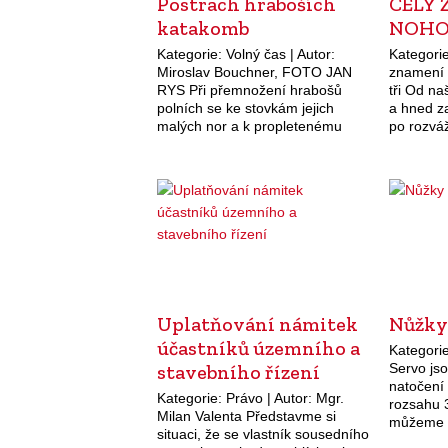
Postrach hraboších
CELÝ 
katakomb
NOH
Kategorie: Volný čas | Autor:
Kategorie
Miroslav Bouchner, FOTO JAN
znamení k
RYS Při přemnožení hrabošů
tři Od n
polních se ke stovkám jejich
a hned z
malých nor a k propletenému
po rozvá
labyrintu vykousaných chodníčků
zkrátka p
v jetelišti nebo louce stahuje celá
spoléhám
armáda predátorů –…
Uplatňování námitek
Nůžky
účastníků územního a
Kategorie
stavebního řízení
Servo jso
natočení 
Kategorie: Právo | Autor: Mgr.
rozsahu 3
Milan Valenta Představme si
můžeme s
situaci, že se vlastník sousedního
přístupn