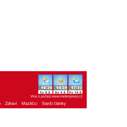
Více o počasí
www.meteopress.cz
o
Zdraví
Mazlíčci
Starší články