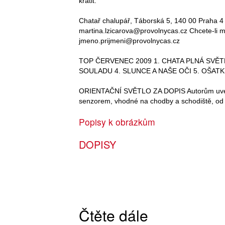
krátit.
Chatař chalupář, Táborská 5, 140 00 Praha 4 
martina.lzicarova@provolnycas.cz Chcete-li m
jmeno.prijmeni@provolnycas.cz
TOP ČERVENEC 2009 1. CHATA PLNÁ SVĚT
SOULADU 4. SLUNCE A NAŠE OČI 5. OŠAT
ORIENTAČNÍ SVĚTLO ZA DOPIS Autorům uveřej
senzorem, vhodné na chodby a schodiště, od
Popisy k obrázkům
DOPISY
Čtěte dále