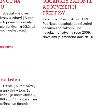
ŽIVOT NA
OBČANSKÝ ZÁKONÍK
OU
A SOUVISEJÍCÍ
PŘEDPISY
: Speciál – léto ve
rásy a zdraví | Autor:
Kategorie: Právo | Autor: TIP!
ašich prvních nesmělých
Publikace obsahuje úplné znění
ase zbrklých krůčků, až
občanského zákoníku po
žnou chůzi kmetů,
novelách přijatých v roce 2009.
o celý život se
Novelami je změněno dalších 10
e na nohy. Rčení:…
předpisů, např. zákon o
veřejných dražbách, o nadacích,
o církvích, o obecně
společných…
 na trávu
: Tržiště | Autor: Nůžky
u unikátní v tom, že
čepelí je nastavitelné v
60 stupňů, takže s nimi
tříhat i ve špatně
ých místech, na svazích