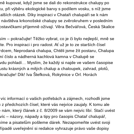
lně kupovat, když jsme se dali do rekonstrukce chalupy po
ku, při výběru ekologické barvy s podílem vosku, s níž jsme
dalších otázek. Díky inspiraci v Chataři chalupáři se k nám
uje návštěva krkonošské chalupy se zvěrokruhem v posledním
ostavičkami příjemně ožívají. Věra Bečvářová, Česká Skalice
m – pokračujte! Těžko vybrat, co je či bylo nejlepší, mně se
. Pro inspiraci i pro radost. Ať už je to ze starších čísel
dcem, Neprodaná chalupa, Chtěli jsme žít postaru, Chalupa
ní číslo a nádherná kachlová kamna v Chalupě se
vdu pohladí… Myslím, že každý si najde ve vašem časopise
ustu krásných a milých chalup a chaloupek, zahrad, plotů,
kračujte! Dík! Iva Štefková, Rokytnice v Orl. Horách
víc informací o vašich potřebách a zájmech, rozhodli jsme
z předchozích čísel, které vás nejvíce zaujaly. K tomu ale
nám, který článek z č. 8/2009 se vám nejvíc líbí. Stačí uvést
avíc – názory, nápady a tipy pro časopis Chatař chalupář,
níme a pisatelům pošleme dárek. Nezapomeňte uvést svoji
řípadě uveřejnění si redakce vyhrazuje právo vaše dopisy