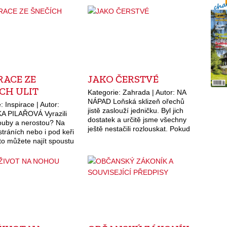
RACE ZE
JAKO ČERSTVÉ
CH ULIT
Kategorie: Zahrada | Autor: NA
NÁPAD Loňská sklizeň ořechů
: Inspirace | Autor:
jistě zaslouží jedničku. Byl jich
 PILAŘOVÁ Vyrazili
dostatek a určitě jsme všechny
houby a nerostou? Na
ještě nestačili rozlouskat. Pokud
tráních nebo i pod keři
jsme je na podzim dobře usušili a
to můžete najít spoustu
máme je nyní uložené na…
 šnečích ulit. Zvláště ty
ané jsou velmi pěkné