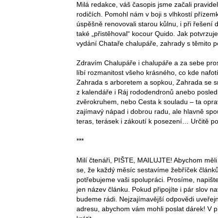
Milá redakce, váš časopis jsme začali pravide
rodičích. Pomohl nám v boji s vlhkostí přízem
úspěšně renovovali starou kůlnu, i při řešení 
také „přistěhoval“ kocour Quido. Jak potvrz
vydání Chataře chalupáře, zahrady s těmito p
Zdravím Chalupáře i chalupáře a za sebe prosí
líbí rozmanitost všeho krásného, co kde nafotíte
Zahrada s arboretem a sopkou, Zahrada se sr
z kalendáře i Ráj rododendronů anebo posled
zvěrokruhem, nebo Cesta k souladu – ta opra
zajímavý nápad i dobrou radu, ale hlavně spo
teras, terásek i zákoutí k posezení… Určitě po
***
Milí čtenáři, PIŠTE, MAILUJTE! Abychom měli 
se, že každý měsíc sestavíme žebříček článků 
potřebujeme vaši spolupráci. Prosíme, napište 
jen název článku. Pokud připojíte i pár slov n
budeme rádi. Nejzajímavější odpovědi uveřej
adresu, abychom vám mohli poslat dárek! V p