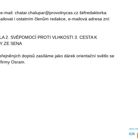
e-mail: chatar.chalupar@provolnycas.cz šéfredaktorka:
ailovat i ostatním členům redakce, e-mailová adresa zní:
LA 2. SVÉPOMOCÍ PROTI VLHKOSTI 3. CESTA K
KY ZE SENA
něných dopisů zasíláme jako dárek orientační světlo se
 firmy Osram.