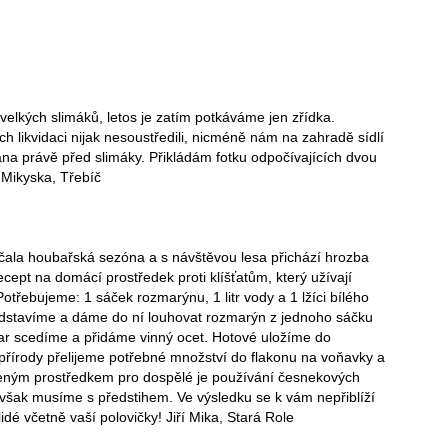
elkých slimáků, letos je zatím potkáváme jen zřídka.
ich likvidaci nijak nesoustředili, nicméně nám na zahradě sídlí
ana právě před slimáky. Přikládám fotku odpočívajících dvou
 Mikyska, Třebíč
ala houbařská sezóna a s návštěvou lesa přichází hrozba
recept na domácí prostředek proti klíšťatům, který užívají
otřebujeme: 1 sáček rozmarýnu, 1 litr vody a 1 lžíci bílého
odstavíme a dáme do ní louhovat rozmarýn z jednoho sáčku
ar scedíme a přidáme vinný ocet. Hotové uložíme do
 přírody přelijeme potřebné množství do flakonu na voňavky a
čeným prostředkem pro dospělé je používání česnekových
však musíme s předstihem. Ve výsledku se k vám nepřiblíží
idé včetně vaší polovičky! Jiří Mika, Stará Role