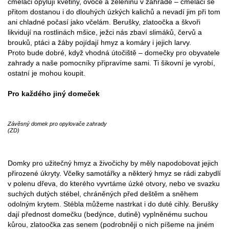
čmeláci opylují květiny, ovoce a zeleninu v zahradě – čmeláci se
přitom dostanou i do dlouhých úzkých kalichů a nevadí jim při tom
ani chladné počasí jako včelám. Berušky, zlatoočka a škvoři
likvidují na rostlinách mšice, ježci nás zbaví slimáků, červů a
brouků, ptáci a žáby pojídají hmyz a komáry i jejich larvy.
Proto bude dobré, když vhodná útočiště – domečky pro obyvatele
zahrady a naše pomocníky připravíme sami. Ti šikovní je vyrobí,
ostatní je mohou koupit.
Pro každého jiný domeček
Závěsný domek pro opylovače zahrady
(ZD)
Domky pro užitečný hmyz a živočichy by měly napodobovat jejich
přirozené úkryty. Včelky samotářky a některý hmyz se rádi zabydlí
v polenu dřeva, do kterého vyvrtáme úzké otvory, nebo ve svazku
suchých dutých stébel, chráněných před deštěm a sněhem
odolným krytem. Stébla můžeme nastrkat i do duté cihly. Berušky
dají přednost domečku (bedýnce, dutině) vyplněnému suchou
kůrou, zlatoočka zas senem (podrobněji o nich píšeme na jiném