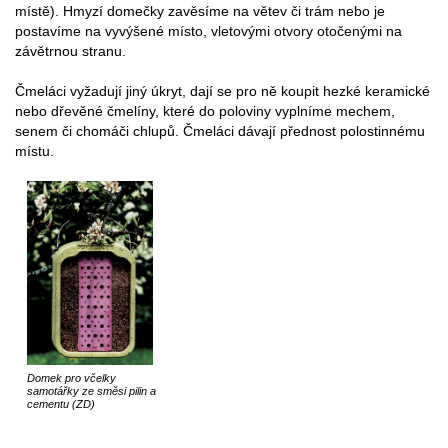
místě). Hmyzí domečky zavěsíme na větev či trám nebo je
postavíme na vyvýšené místo, vletovými otvory otočenými na
závětrnou stranu.
Čmeláci vyžadují jiný úkryt, dají se pro ně koupit hezké keramické
nebo dřevěné čmelíny, které do poloviny vyplníme mechem,
senem či chomáči chlupů. Čmeláci dávají přednost polostinnému
místu.
Domek pro včelky
samotářky ze směsi pilin a
cementu (ZD)