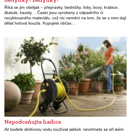
Říká se jim všelijak – přepravky, bedničky, lísky, boxy, krabice,
škatule, kazety… Často jsou vyrobeny z odpadního či
recyklovaného materiálu, což nic nemění na tom, že se s nimi dají
dělat hotová kouzla. Kupujete občas…
Nepodceňujte hadice
Až budete dešťovou vodu využívat jakkoli, nevyhnete se při jejím