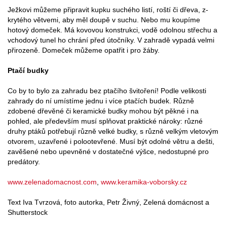
Ježkovi můžeme připravit kupku suchého listí, roští či dřeva, z-
krytého větvemi, aby měl doupě v suchu. Nebo mu koupíme
hotový domeček. Má kovovou konstrukci, vodě odolnou střechu a
vchodový tunel ho chrání před útočníky. V zahradě vypadá velmi
přirozeně. Domeček můžeme opatřit i pro žáby.
Ptačí budky
Co by to bylo za zahradu bez ptačího švitoření! Podle velikosti
zahrady do ní umístíme jednu i více ptačích budek. Různě
zdobené dřevěné či keramické budky mohou být pěkné i na
pohled, ale především musí splňovat praktické nároky: různé
druhy ptáků potřebují různě velké budky, s různě velkým vletovým
otvorem, uzavřené i polootevřené. Musí být odolné větru a dešti,
zavěšené nebo upevněné v dostatečné výšce, nedostupné pro
predátory.
www.zelenadomacnost.com
,
www.keramika-voborsky.cz
Text Iva Tvrzová, foto autorka, Petr Živný, Zelená domácnost a
Shutterstock