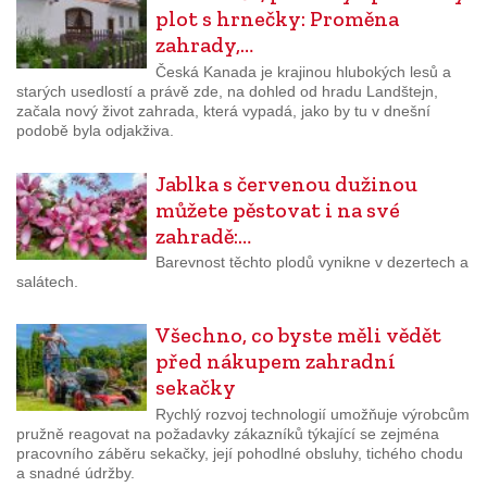
plot s hrnečky: Proměna
zahrady,…
Česká Kanada je krajinou hlubokých lesů a
starých usedlostí a právě zde, na dohled od hradu Landštejn,
začala nový život zahrada, která vypadá, jako by tu v dnešní
podobě byla odjakživa.
Jablka s červenou dužinou
můžete pěstovat i na své
zahradě:…
Barevnost těchto plodů vynikne v dezertech a
salátech.
Všechno, co byste měli vědět
před nákupem zahradní
sekačky
Rychlý rozvoj technologií umožňuje výrobcům
pružně reagovat na požadavky zákazníků týkající se zejména
pracovního záběru sekačky, její pohodlné obsluhy, tichého chodu
a snadné údržby.