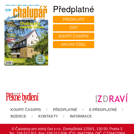
Předplatné
PŘEDPLATIT
ČÍST
KOUPIT ČASOPIS
ARCHIV ČÍSEL
KOUPIT ČASOPIS
PŘEDPLATNÉ
E-PŘEDPLATNÉ
INZERCE
KONTAKTY
INFORMACE
© Časopisy pro volný čas s.r.o., Domažlická 1256/1, 130 00, Praha 3
Tel.: 226 517 911, Fax: 226 517 938, IČO: 26422964, DIČ: CZ26422964