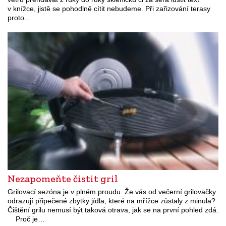
v knížce, jistě se pohodlně cítit nebudeme. Při zařizování terasy
proto…
Nezapomeňte čistit gril
Grilovací sezóna je v plném proudu. Že vás od večerní grilovačky
odrazují připečené zbytky jídla, které na mřížce zůstaly z minula?
Čištění grilu nemusí být taková otrava, jak se na první pohled zdá.
Proč je…