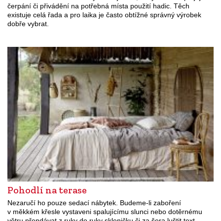
čerpání či přivádění na potřebná místa použití hadic. Těch
existuje celá řada a pro laika je často obtížné správný výrobek
dobře vybrat.
Pohodlí na terase
Nezaručí ho pouze sedací nábytek. Budeme-li zaboření
v měkkém křesle vystaveni spalujícímu slunci nebo dotěrnému
větru přendávat z ruky do ruky skleničku či za šera luštit text