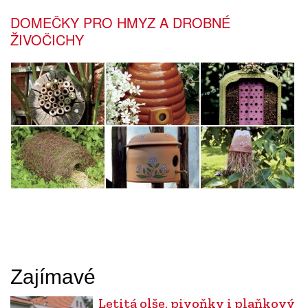
DOMEČKY PRO HMYZ A DROBNÉ
ŽIVOČICHY
Zajímavé
Letitá olše, pivoňky i plaňkový