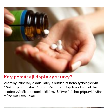
Kdy pomáhají doplňky stravy?
Vitaminy, minerály a další látky s nutričním nebo fyziologickým
účinkem jsou nezbytné pro naše zdraví. Jejich nedostatek lze
snadno vyřešit tabletami z lékárny. Užívání těchto přípravků však
může mít i svá úskalí.