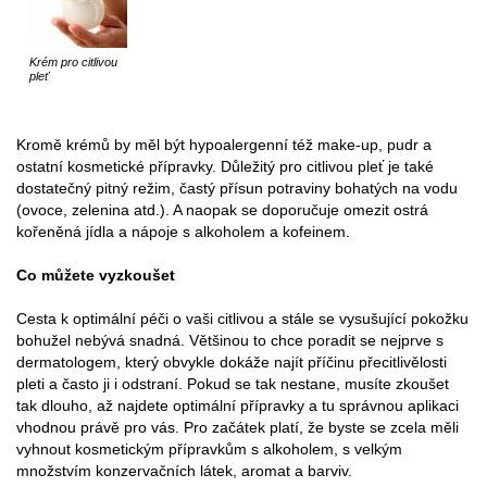
Krém pro citlivou
pleť
Kromě krémů by měl být hypoalergenní též make-up, pudr a
ostatní kosmetické přípravky. Důležitý pro citlivou pleť je také
dostatečný pitný režim, častý přísun potraviny bohatých na vodu
(ovoce, zelenina atd.). A naopak se doporučuje omezit ostrá
kořeněná jídla a nápoje s alkoholem a kofeinem.
Co můžete vyzkoušet
Cesta k optimální péči o vaši citlivou a stále se vysušující pokožku
bohužel nebývá snadná. Většinou to chce poradit se nejprve s
dermatologem, který obvykle dokáže najít příčinu přecitlivělosti
pleti a často ji i odstraní. Pokud se tak nestane, musíte zkoušet
tak dlouho, až najdete optimální přípravky a tu správnou aplikaci
vhodnou právě pro vás. Pro začátek platí, že byste se zcela měli
vyhnout kosmetickým přípravkům s alkoholem, s velkým
množstvím konzervačních látek, aromat a barviv.