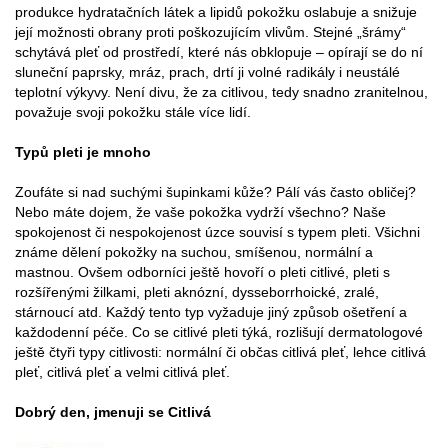
produkce hydratačních látek a lipidů pokožku oslabuje a snižuje
její možnosti obrany proti poškozujícím vlivům. Stejné „šrámy“
schytává pleť od prostředí, které nás obklopuje – opírají se do ní
sluneční paprsky, mráz, prach, drtí ji volné radikály i neustálé
teplotní výkyvy. Není divu, že za citlivou, tedy snadno zranitelnou,
považuje svoji pokožku stále více lidí.
Typů pleti je mnoho
Zoufáte si nad suchými šupinkami kůže? Pálí vás často obličej?
Nebo máte dojem, že vaše pokožka vydrží všechno? Naše
spokojenost či nespokojenost úzce souvisí s typem pleti. Všichni
známe dělení pokožky na suchou, smíšenou, normální a
mastnou. Ovšem odborníci ještě hovoří o pleti citlivé, pleti s
rozšířenými žilkami, pleti aknózní, dysseborrhoické, zralé,
stárnoucí atd. Každý tento typ vyžaduje jiný způsob ošetření a
každodenní péče. Co se citlivé pleti týká, rozlišují dermatologové
ještě čtyři typy citlivosti: normální či občas citlivá pleť, lehce citlivá
pleť, citlivá pleť a velmi citlivá pleť.
Dobrý den, jmenuji se Citlivá