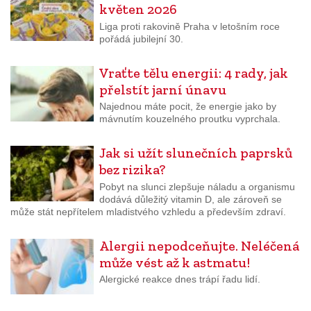
květen 2026
Liga proti rakovině Praha v letošním roce
pořádá jubilejní 30.
Vraťte tělu energii: 4 rady, jak
přelstít jarní únavu
Najednou máte pocit, že energie jako by
mávnutím kouzelného proutku vyprchala.
Jak si užít slunečních paprsků
bez rizika?
Pobyt na slunci zlepšuje náladu a organismu
dodává důležitý vitamin D, ale zároveň se
může stát nepřítelem mladistvého vzhledu a především zdraví.
Alergii nepodceňujte. Neléčená
může vést až k astmatu!
Alergické reakce dnes trápí řadu lidí.