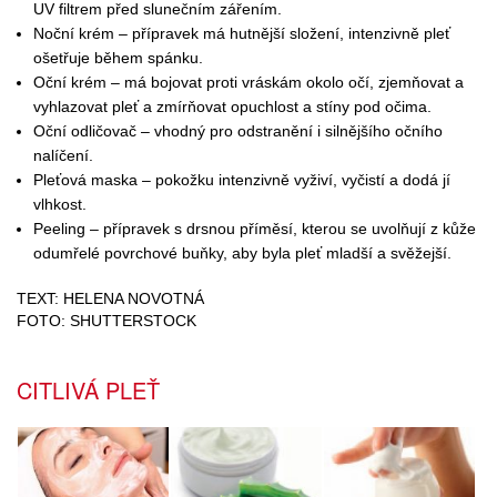
UV filtrem před slunečním zářením.
Noční krém – přípravek má hutnější složení, intenzivně pleť
ošetřuje během spánku.
Oční krém – má bojovat proti vráskám okolo očí, zjemňovat a
vyhlazovat pleť a zmírňovat opuchlost a stíny pod očima.
Oční odličovač – vhodný pro odstranění i silnějšího očního
nalíčení.
Pleťová maska – pokožku intenzivně vyživí, vyčistí a dodá jí
vlhkost.
Peeling – přípravek s drsnou příměsí, kterou se uvolňují z kůže
odumřelé povrchové buňky, aby byla pleť mladší a svěžejší.
TEXT: HELENA NOVOTNÁ
FOTO: SHUTTERSTOCK
CITLIVÁ PLEŤ