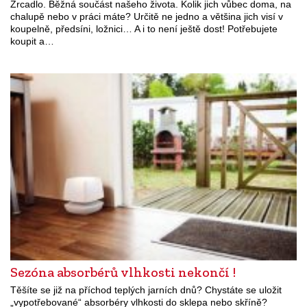
Zrcadlo. Běžná součást našeho života. Kolik jich vůbec doma, na
chalupě nebo v práci máte? Určitě ne jedno a většina jich visí v
koupelně, předsíni, ložnici… A i to není ještě dost! Potřebujete
koupit a…
Sezóna absorbérů vlhkosti nekončí !
Těšíte se již na příchod teplých jarních dnů? Chystáte se uložit
„vypotřebované“ absorbéry vlhkosti do sklepa nebo skříně?