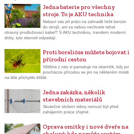
Jedna baterie pro všechny
stroje. To je AKU technika
Nebaví vás při práci na zahradě řešit benzin
do strojů, ani za sebou nechcete tahat
otravný prodlužovací kabel? S AKU technikou, trendem moderní
doby, tyto starosti odpadají.
Proti borelióze můžete bojovat i
přírodní cestou
Většina z nás si pamatuje na okamžik, kdy po
procházce přírodou se jim na některém místě
na těle přichytilo klíště.
Jedna zakázka, několik
stavebních materiálů
Skutečné složení stěny nemusí být před
zahájením práce zřejmé.
Oprava omítky i nové dveře na
chalupě: kde pomůže systém…