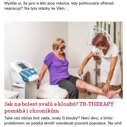
Myslíte si, že jaro a léto jsou měsíce, kdy pohlcovače vlhkosti
nepracují? Na tyto otázky se Vám…
Jak na bolest svalů a kloubů? TR-THERAPY
pomáhá i chronikům
Také vás občas bolí záda, svaly či klouby? Není divu, s tímto
problémem se potýká téměř osmdesát procent populace. Na vině