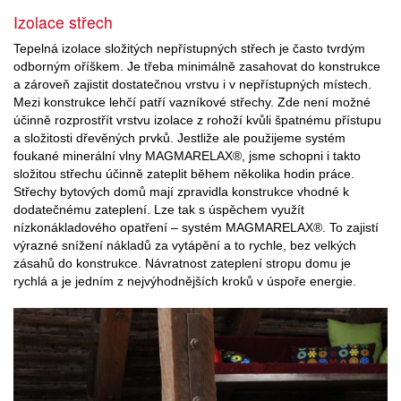
Izolace střech
Tepelná izolace složitých nepřístupných střech je často tvrdým
odborným oříškem. Je třeba minimálně zasahovat do konstrukce
a zároveň zajistit dostatečnou vrstvu i v nepřístupných místech.
Mezi konstrukce lehčí patří vazníkové střechy. Zde není možné
účinně rozprostřít vrstvu izolace z rohoží kvůli špatnému přístupu
a složitosti dřevěných prvků. Jestliže ale použijeme systém
foukané minerální vlny MAGMARELAX®, jsme schopni i takto
složitou střechu účinně zateplit během několika hodin práce.
Střechy bytových domů mají zpravidla konstrukce vhodné k
dodatečnému zateplení. Lze tak s úspěchem využít
nízkonákladového opatření – systém MAGMARELAX®. To zajistí
výrazné snížení nákladů za vytápění a to rychle, bez velkých
zásahů do konstrukce. Návratnost zateplení stropu domu je
rychlá a je jedním z nejvýhodnějších kroků v úspoře energie.