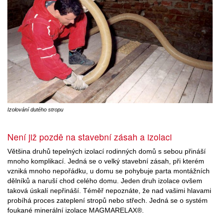
Izolování dutého stropu
Není již pozdě na stavební zásah a izolaci
Většina druhů tepelných izolací rodinných domů s sebou přináší
mnoho komplikací. Jedná se o velký stavební zásah, při kterém
vzniká mnoho nepořádku, u domu se pohybuje parta montážních
dělníků a naruší chod celého domu. Jeden druh izolace ovšem
taková úskalí nepřináší. Téměř nepoznáte, že nad vašimi hlavami
probíhá proces zateplení stropů nebo střech. Jedná se o systém
foukané minerální izolace MAGMARELAX®.