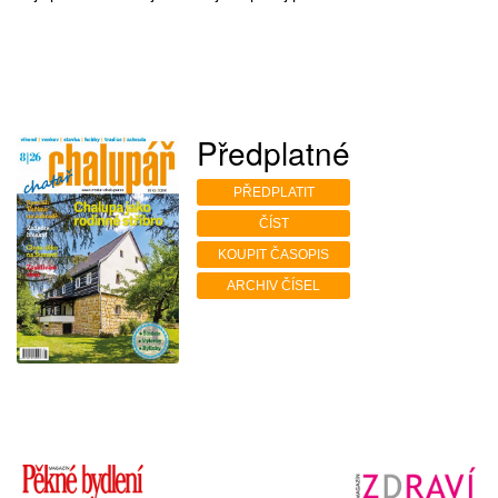
Předplatné
PŘEDPLATIT
ČÍST
KOUPIT ČASOPIS
ARCHIV ČÍSEL