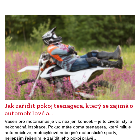
Jak zařídit pokoj teenagera, který se zajímá o
automobilové a…
Vášeň pro motorismus je víc než jen koníček – je to životní styl a
nekonečná inspirace. Pokud máte doma teenagera, který miluje
automobilové, motocyklové nebo jiné motoristické sporty,
nejlepším řešením je zařídit jeho pokoj právě…