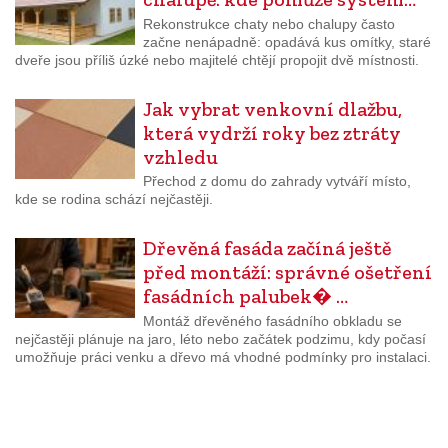
Rekonstrukce chaty nebo chalupy často
začne nenápadně: opadává kus omítky, staré
dveře jsou příliš úzké nebo majitelé chtějí propojit dvě místnosti.
Jak vybrat venkovní dlažbu,
která vydrží roky bez ztráty
vzhledu
Přechod z domu do zahrady vytváří místo,
kde se rodina schází nejčastěji.
Dřevěná fasáda začíná ještě
před montáží: správné ošetření
fasádních palubek� …
Montáž dřevěného fasádního obkladu se
nejčastěji plánuje na jaro, léto nebo začátek podzimu, kdy počasí
umožňuje práci venku a dřevo má vhodné podmínky pro instalaci.