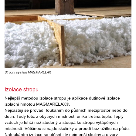
Stropní systém MAGMARELAX
Izolace stropu
Nejlepší metodou izolace stropu je aplikace dutinové izolace
izolační hmotou MAGMARELAX®.
Nejčastěji se provádí foukáním do půdních meziprostor nebo do
dutin. Tudy totiž z obytných místností uniká třetina tepla. Teplý
vzduch je lehčí než studený a stoupá ke stropu vytápěných
místností. Většinou si najde skulinky a proudí bez užitku na půdu.
Nafoukáním izolace se utěsní i ty nejmenší skuliny a otvory.