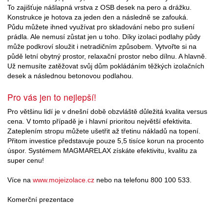
To zajišťuje nášlapná vrstva z OSB desek na pero a drážku.
Konstrukce je hotova za jeden den a následně se zafouká.
Půdu můžete ihned využívat pro skladování nebo pro sušení
prádla. Ale nemusí zůstat jen u toho. Díky izolaci podlahy půdy
může podkroví sloužit i netradičním způsobem. Vytvořte si na
půdě letní obytný prostor, relaxační prostor nebo dílnu. A hlavně.
Už nemusíte zatěžovat svůj dům pokládáním těžkých izolačních
desek a následnou betonovou podlahou.
Pro vás jen to nejlepší!
Pro většinu lidí je v dnešní době obzvláště důležitá kvalita versus
cena. V tomto případě je i hlavní prioritou největší efektivita.
Zateplením stropu můžete ušetřit až třetinu nákladů na topení.
Přitom investice představuje pouze 5,5 tisíce korun na procento
úspor. Systémem MAGMARELAX získáte efektivitu, kvalitu za
super cenu!
Více na
www.mojeizolace.cz
nebo na telefonu 800 100 533.
Komerční prezentace