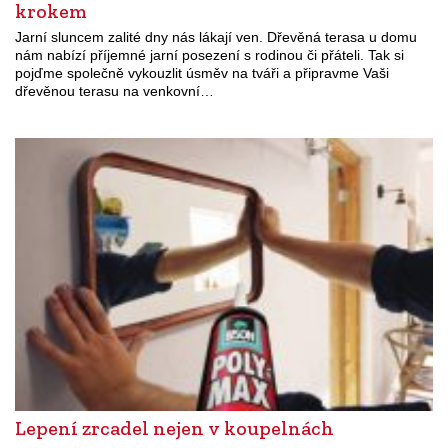
krokem
Jarní sluncem zalité dny nás lákají ven. Dřevěná terasa u domu
nám nabízí příjemné jarní posezení s rodinou či přáteli. Tak si
pojďme společně vykouzlit úsměv na tváři a připravme Vaši
dřevěnou terasu na venkovní…
Lepení zrcadel nejen v koupelnách