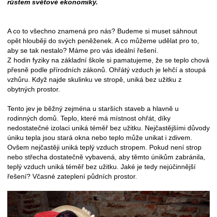
růstem světové ekonomiky.
A co to všechno znamená pro nás? Budeme si muset sáhnout
opět hlouběji do svých peněženek. A co můžeme udělat pro to,
aby se tak nestalo? Máme pro vás ideální řešení.
Z hodin fyziky na základní škole si pamatujeme, že se teplo chová
přesně podle přírodních zákonů. Ohřátý vzduch je lehčí a stoupá
vzhůru. Když najde skulinku ve stropě, uniká bez užitku z
obytných prostor.
Tento jev je běžný zejména u starších staveb a hlavně u
rodinných domů. Teplo, které má místnost ohřát, díky
nedostatečné izolaci uniká téměř bez užitku. Nejčastějšími důvody
úniku tepla jsou stará okna nebo teplo může unikat i zdivem.
Ovšem nejčastěji uniká teplý vzduch stropem. Pokud není strop
nebo střecha dostatečně vybavená, aby těmto únikům zabránila,
teplý vzduch uniká téměř bez užitku. Jaké je tedy nejúčinnější
řešení? Včasné zateplení půdních prostor.