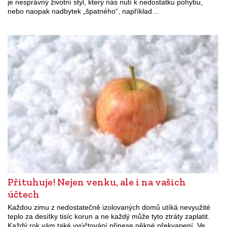
je nesprávný životní styl, který nás nutí k nedostatku pohybu,
nebo naopak nadbytek „špatného“, například…
Přituhuje! Nejen venku, ale i na vašich
účtech
Každou zimu z nedostatečně izolovaných domů utíká nevyužité
teplo za desítky tisíc korun a ne každý může tyto ztráty zaplatit.
Každý rok vám také vyúčtování přinese pěkné překvapení. Ve