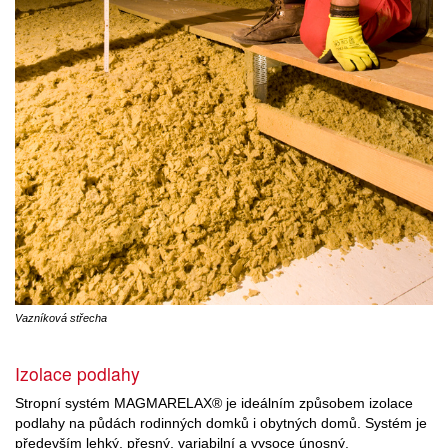
Vazníková střecha
Izolace podlahy
Stropní systém MAGMARELAX® je ideálním způsobem izolace
podlahy na půdách rodinných domků i obytných domů. Systém je
především lehký, přesný, variabilní a vysoce únosný.