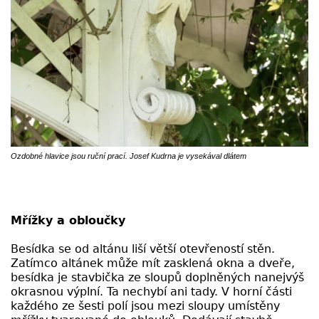
Ozdobné hlavice jsou ruční prací. Josef Kudrna je vysekával dlátem
Mřížky a obloučky
Besídka se od altánu liší větší otevřeností stěn.
Zatímco altánek může mít zasklená okna a dveře,
besídka je stavbička ze sloupů doplněných nanejvýš
okrasnou výplní. Ta nechybí ani tady. V horní části
každého ze šesti polí jsou mezi sloupy umístěny