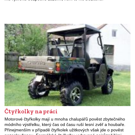
Čtyřkolky na práci
Motorové čtyřkolky mají u mnoha chalupářů pověst zbytečného
módního výstřelku, který čas od času ruší lesní zvěř a houbaře.
Přinejmenším v případě čtyřkolek užitkových však jde o pověst