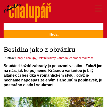
Hledat
Besídka jako z obrázku
Rubrika:
Chaty a chalupy
,
Ostatní stavby
,
Zahrada
,
Zahradní realizace
Součástí každé zahrady je posezení ve stínu. Záleží jen
na nás, jak ho pojmeme. Krásnou variantou je bílý
altánek či besídka v romantickém stylu. Když je
necháme napospas zeleným šlahounům popínavek, je
postaráno o stín i soukromí.