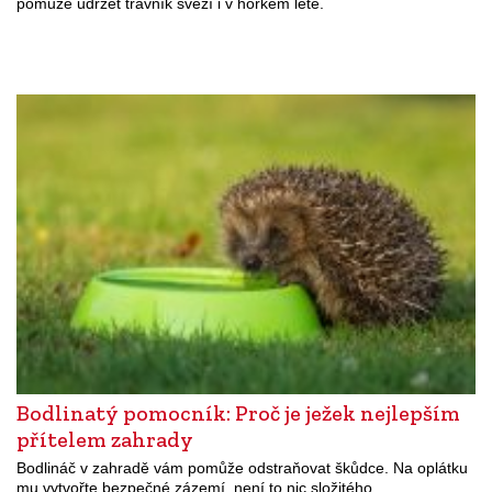
pomůže udržet trávník svěží i v horkém létě.
Bodlinatý pomocník: Proč je ježek nejlepším
přítelem zahrady
Bodlináč v zahradě vám pomůže odstraňovat škůdce. Na oplátku
mu vytvořte bezpečné zázemí, není to nic složitého.