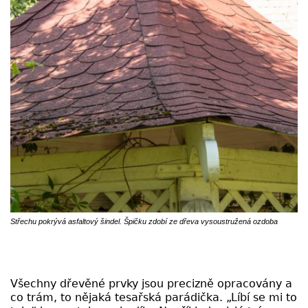
Střechu pokrývá asfaltový šindel. Špičku zdobí ze dřeva vysoustružená ozdoba
Všechny dřevěné prvky jsou precizně opracovány a
co trám, to nějaká tesařská parádička. „Líbí se mi to