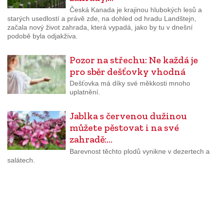
Česká Kanada je krajinou hlubokých lesů a
starých usedlostí a právě zde, na dohled od hradu Landštejn,
začala nový život zahrada, která vypadá, jako by tu v dnešní
podobě byla odjakživa.
Pozor na střechu: Ne každá je
pro sběr dešťovky vhodná
Dešťovka má díky své měkkosti mnoho
uplatnění.
Jablka s červenou dužinou
můžete pěstovat i na své
zahradě:…
Barevnost těchto plodů vynikne v dezertech a
salátech.