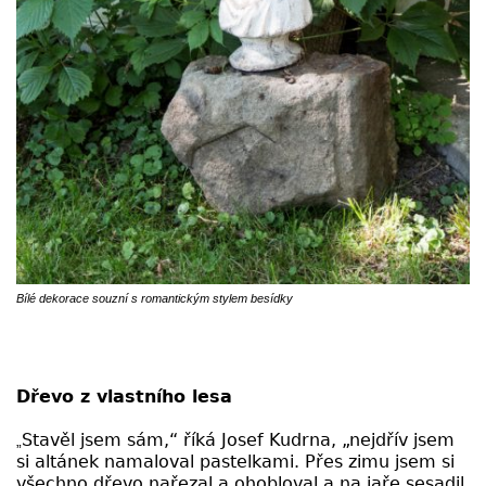
Bílé dekorace souzní s romantickým stylem besídky
Dřevo z vlastního lesa
Stavěl jsem sám,“ říká Josef Kudrna, „nejdřív jsem
„
si altánek namaloval pastelkami. Přes zimu jsem si
všechno dřevo nařezal a ohobloval a na jaře sesadil.