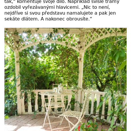
tak,“ komentuje svoje dílo. Například svislé trámy
ozdobil vyřezávanými hlavicemi. „Nic to není,
nejdříve si svou představu namalujete a pak jen
sekáte dlátem. A nakonec obrousíte.“