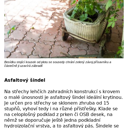
Besídku stojící kousek od plotu se sousedy chrání zelený závoj přísavníku a
částečně ji uzavírá zábradlí
Asfaltový šindel
Na střechy lehčích zahradních konstrukcí s krovem
o malé únosnosti je asfaltový šindel ideální krytinou.
Je určen pro střechy se sklonem zhruba od 15
stupňů, vyhoví tedy i na různé přístřešky. Klade se
na celoplošný podklad z prken či OSB desek, na
němž se doporučuje ještě jedna podkladní
hydroizolační vrstva, a to asfaltový pás. Šindele se