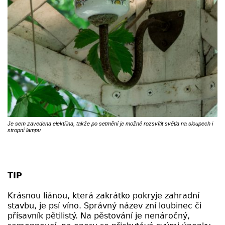
Je sem zavedena elektřina, takže po setmění je možné rozsvítit světla na sloupech i
stropní lampu
TIP
Krásnou liánou, která zakrátko pokryje zahradní
stavbu, je psí víno. Správný název zní loubinec či
přísavník pětilistý. Na pěstování je nenáročný,