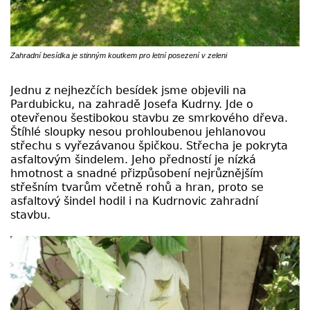
Zahradní besídka je stinným koutkem pro letní posezení v zeleni
Jednu z nejhezčích besídek jsme objevili na
Pardubicku, na zahradě Josefa Kudrny. Jde o
otevřenou šestibokou stavbu ze smrkového dřeva.
Štíhlé sloupky nesou prohloubenou jehlanovou
střechu s vyřezávanou špičkou. Střecha je pokryta
asfaltovým šindelem. Jeho předností je nízká
hmotnost a snadné přizpůsobení nejrůznějším
střešním tvarům včetně rohů a hran, proto se
asfaltový šindel hodil i na Kudrnovic zahradní
stavbu.