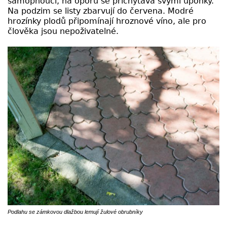
samopnoucí, na oporu se přichytává svými úponky.
Na podzim se listy zbarvují do červena. Modré
hrozínky plodů připomínají hroznové víno, ale pro
člověka jsou nepoživatelné.
Podlahu se zámkovou dlažbou lemují žulové obrubníky