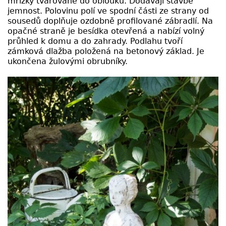
mřížky tvarované do oblouků. Dodávají stavbě
jemnost. Polovinu polí ve spodní části ze strany od
sousedů doplňuje ozdobně profilované zábradlí. Na
opačné straně je besídka otevřená a nabízí volný
průhled k domu a do zahrady. Podlahu tvoří
zámková dlažba položená na betonový základ. Je
ukončena žulovými obrubníky.