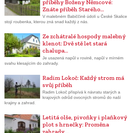
příběhy Boženy Němcové:
Znáte příběh Starého…
V malebném Babiččině údolí u České Skalice
stojí roubenka, kterou zná snad každý z nás.
Ze zchátralé hospody malebný
klenot: Dvě stě let stará
chalupa…
Je usazená napůl v rovině, napůl v mírném
svahu klesajícím do zahrady.
Radim Lokoč: Každý strom má
svůj příběh
Radim Lokoč přispívá k návratu starých a
krajových odrůd ovocných stromů do naší
krajiny a zahrad.
Letitá olše, pivoňky i plaňkový
plot s hrnečky: Proměna
zahrady,…