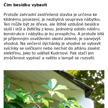
Čím besídku vybavit
Protože zahradní zastřešená stavba je určena ke
klidnému posezení, je nezbytná souprava nábytku.
Ten může být ze dřeva, ale štíhlé vzdušné besídce
sluší i stůl a židličky z kovu. Jednotný odstín nátěru
konstrukce i nábytku je ku prospěchu. A protože bílá
je příjemným osvěžením okolní zeleně, je nanejvýš
vhodná. Na večerní dýchánky je vhodné se vybavit
svícínky se svíčkami nebo nechat do altánu zavést
elektřinu, jako to udělali Kudrnovi. Pak stačí jen
zmáčknout vypínač a světlo v lampě se rozsvítí.