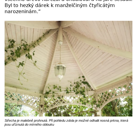
Byl to hezký dárek k manželčiným čtyřicátým
narozeninám.“
Střecha je malebně prohnutá. Při pohledu zdola je možné odhalit nosná prkna, která
jsou uříznutá do mírného oblouku