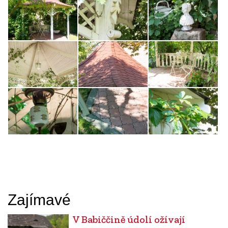
Zajímavé
V Babiččině údolí ožívají