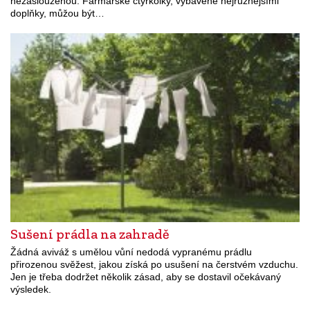
nezaslouženou. Farmářské čtyřkolky, vybavené nejrůznějšími
doplňky, můžou být…
Sušení prádla na zahradě
Žádná aviváž s umělou vůní nedodá vypranému prádlu
přirozenou svěžest, jakou získá po usušení na čerstvém vzduchu.
Jen je třeba dodržet několik zásad, aby se dostavil očekávaný
výsledek.