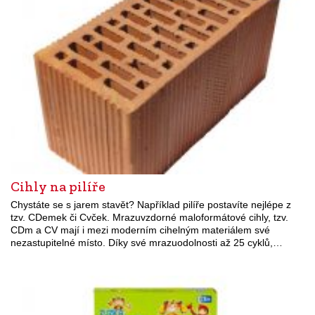
Cihly na pilíře
Chystáte se s jarem stavět? Například pilíře postavíte nejlépe z
tzv. CDemek či Cvček. Mrazuvzdorné maloformátové cihly, tzv.
CDm a CV mají i mezi moderním cihelným materiálem své
nezastupitelné místo. Díky své mrazuodolnosti až 25 cyklů,…