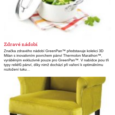
Zdravé nádobí
Značka zdravého nádobí GreenPan™ představuje kolekci 3D
Milan s inovativním povrchem pánví Thermolon Marathon™,
vyráběným exkluzivně pouze pro GreenPan™. V nabídce jsou tři
typy reliéfů pánví, díky nimž dochází při vaření k optimálnímu
rozložení tuku…