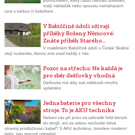
pomocníkem, který často nahradí dodávku,
malý náklaďák nebo spoustu namáhavých
cest s kárkou či kolečkem.
V Babiččině údolí ožívají
příběhy Boženy Němcové:
Znáte příběh Starého…
V malebném Babiččině údolí u České Skalice
stojí roubenka, kterou zná snad každý z nás.
Pozor na střechu: Ne každá je
pro sběr dešťovky vhodná
Dešťovka má díky své měkkosti mnoho
uplatnění.
Jedna baterie pro všechny
stroje. To je AKU technika
Nebaví vás při práci na zahradě řešit benzin
do strojů, ani za sebou nechcete tahat
otravný prodlužovací kabel? S AKU technikou, trendem moderní
doby, tyto starosti odpadají.