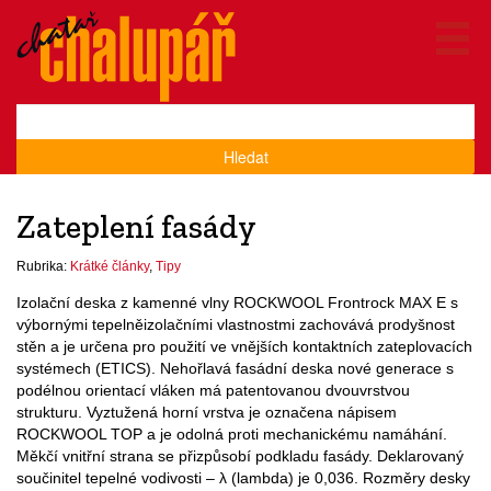
Hledat
Zateplení fasády
Rubrika:
Krátké články
,
Tipy
Izolační deska z kamenné vlny ROCKWOOL Frontrock MAX E s
výbornými tepelněizolačními vlastnostmi zachovává prodyšnost
stěn a je určena pro použití ve vnějších kontaktních zateplovacích
systémech (ETICS). Nehořlavá fasádní deska nové generace s
podélnou orientací vláken má patentovanou dvouvrstvou
strukturu. Vyztužená horní vrstva je označena nápisem
ROCKWOOL TOP a je odolná proti mechanickému namáhání.
Měkčí vnitřní strana se přizpůsobí podkladu fasády. Deklarovaný
součinitel tepelné vodivosti – λ (lambda) je 0,036. Rozměry desky