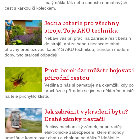
malý náklaďák nebo spoustu namáhavých
cest s kárkou či kolečkem.
Jedna baterie pro všechny
stroje. To je AKU technika
Nebaví vás při práci na zahradě řešit benzin
do strojů, ani za sebou nechcete tahat
otravný prodlužovací kabel? S AKU technikou, trendem moderní
doby, tyto starosti odpadají.
Proti borelióze můžete bojovat i
přírodní cestou
Většina z nás si pamatuje na okamžik, kdy po
procházce přírodou se jim na některém místě
na těle přichytilo klíště.
Jak zabránit vykradení bytu?
Drahé zámky nestačí!
Poctivý mechanický zámek, nebo raději
elektronické zabezpečení, které mnohdy
umožňuje kontrolovat chatu a chalupu na dálku? Ideální je