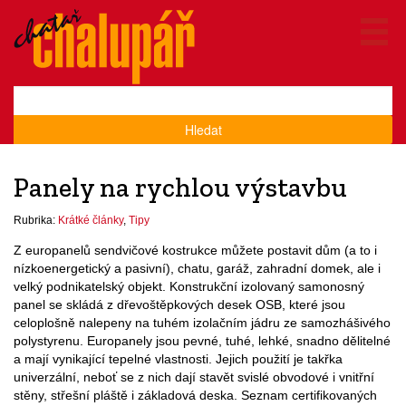
Hledat
Panely na rychlou výstavbu
Rubrika:
Krátké články
,
Tipy
Z europanelů sendvičové kostrukce můžete postavit dům (a to i
nízkoenergetický a pasivní), chatu, garáž, zahradní domek, ale i
velký podnikatelský objekt. Konstrukční izolovaný samonosný
panel se skládá z dřevoštěpkových desek OSB, které jsou
celoplošně nalepeny na tuhém izolačním jádru ze samozhášivého
polystyrenu. Europanely jsou pevné, tuhé, lehké, snadno dělitelné
a mají vynikající tepelné vlastnosti. Jejich použití je takřka
univerzální, neboť se z nich dají stavět svislé obvodové i vnitřní
stěny, střešní pláště i základová deska. Seznam certifikovaných