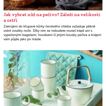
Jak vybrat nůž na pečivo? Záleží na velikosti
a ostří
Zakrojení do křupavé kůrky čerstvého chleba vyžaduje pěkně
ostré zoubky nože. Díky nim se nebudete muset trápit ani s
vypečenými bagetami, houskami či jinými kousky pečiva a krájení
vám půjde jako po másle.