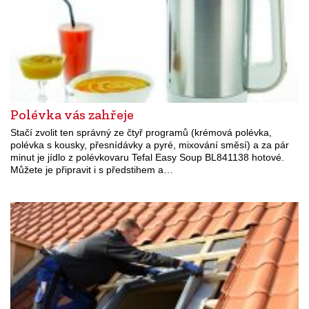
Polévka vás zahřeje
Stačí zvolit ten správný ze čtyř programů (krémová polévka,
polévka s kousky, přesnídávky a pyré, mixování směsí) a za pár
minut je jídlo z polévkovaru Tefal Easy Soup BL841138 hotové.
Můžete je připravit i s předstihem a…