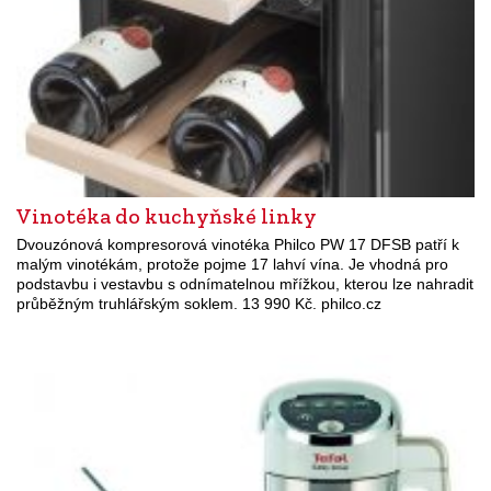
Vinotéka do kuchyňské linky
Dvouzónová kompresorová vinotéka Philco PW 17 DFSB patří k
malým vinotékám, protože pojme 17 lahví vína. Je vhodná pro
podstavbu i vestavbu s odnímatelnou mřížkou, kterou lze nahradit
průběžným truhlářským soklem. 13 990 Kč. philco.cz