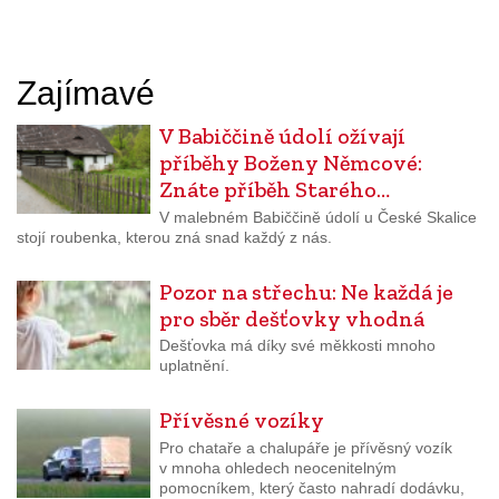
Zajímavé
V Babiččině údolí ožívají
příběhy Boženy Němcové:
Znáte příběh Starého…
V malebném Babiččině údolí u České Skalice
stojí roubenka, kterou zná snad každý z nás.
Pozor na střechu: Ne každá je
pro sběr dešťovky vhodná
Dešťovka má díky své měkkosti mnoho
uplatnění.
Přívěsné vozíky
Pro chataře a chalupáře je přívěsný vozík
v mnoha ohledech neocenitelným
pomocníkem, který často nahradí dodávku,