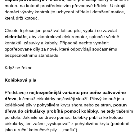
motoru na kotouč prostřednictvím převodové hřídele. U strojů
domácí výroby kontrolujte uchycení hřídele i dotažení matice,
která drží kotouč.
Chcete-li přece jen používat letitou pilu, vyplatí se zavolat
elektrikáře
, aby zkontroloval elektromotor, spínače včetně
kontaktů, zásuvky a kabely. Případně nechte vyměnit
opotřebované díly za nové, které odpovídají současnému
bezpečnostnímu standardu.
Když se řekne
Kolébková pila
Představuje
nejbezpečnější variantu pro pořez palivového
dřeva
, k čemuž cirkulárky nejčastěji slouží. Pilový kotouč je u
kolébkové pily v pohyblivém krytu shora nebo ze stran,
posun
dřeva do cirkulárky probíhá pomocí kolébky
, ne tedy tlačením
po stole. Jakmile se dřevo pomocí kolébky přiblíží ke kotouči
cirkulárky, ten začne „vystupovat“ z pohyblivého krytu (podobně
jako u ruční kotoučové pily – „maflu“).