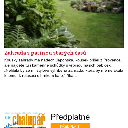
Zahrada s patinou starých časů
Kousky zahrady má nádech Japonska, kousek přišel z Provence,
ale najdete tu i kamenné schůdky s vrbinou našich babiček.
„Nelíbila by se mi stylově vytříbená zahrada, která by mě nelákala
k tomu, k relaxaci s hrnkem kafe,“ říká…
Předplatné
PŘEDPLATIT