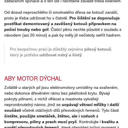
zatlačením spínače a o ten lze i nechtěně zavadit třeba kolenem.
Od dosud neproschlého či smolnatého dřeva se kotouč zanáší,
proto je třeba udržovat ho v čistotě.
Pro čištění se doporučuje
postříkat demontovaný a zavěšený kotouč přípravkem na
pečicí trouby nebo gril
. Čisticí pěnu nechte působit v souladu s
návodem (asi 20 minut) a pak by měly jít nečistoty setřít hadrem.
Pro bezpečnou práci je důležitý zejména
pilový kotouč
,
který je potřeba
udržovat ostrý a čistý
.
ABY MOTOR DÝCHAL
Zvláště u starých pil jsou elektromotory umístěny na svařeném,
nebo dokonce dřevěném rámu bez jakéhokoli krytu. Bývají
pokryty pilinami, z nichž vlhkost a mastnota vytvářejí
neproniknutelný nános, jímž se
ucpávají větrací mřížky i další
součásti
včetně otáčivých dílů převodových řemenů. Tyto části
čistěte, použijte smetáček, štětec, ale i vzduch z
kompresoru, piliny a prach musí pryč
. Kontrolujte i
kvalitu a
napětí převodových řemenů
, které přenášejí točivý moment z