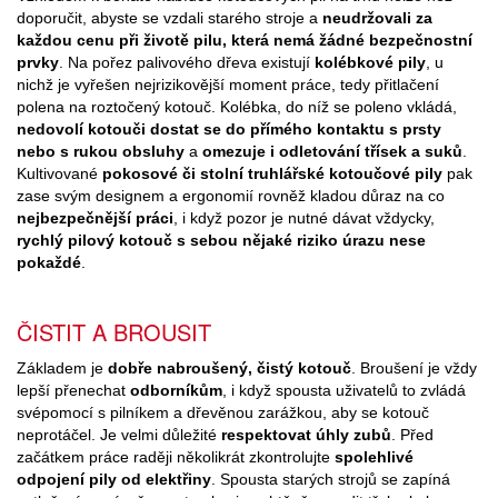
doporučit, abyste se vzdali starého stroje a
neudržovali za
každou cenu při životě pilu, která nemá žádné bezpečnostní
prvky
. Na pořez palivového dřeva existují
kolébkové pily
, u
nichž je vyřešen nejrizikovější moment práce, tedy přitlačení
polena na roztočený kotouč. Kolébka, do níž se poleno vkládá,
nedovolí kotouči dostat se do přímého kontaktu s prsty
nebo s rukou obsluhy
a
omezuje i odletování třísek a suků
.
Kultivované
pokosové či stolní truhlářské kotoučové pily
pak
zase svým designem a ergonomií rovněž kladou důraz na co
nejbezpečnější práci
, i když pozor je nutné dávat vždycky,
rychlý pilový kotouč s sebou nějaké riziko úrazu nese
pokaždé
.
ČISTIT A BROUSIT
Základem je
dobře nabroušený, čistý kotouč
. Broušení je vždy
lepší přenechat
odborníkům
, i když spousta uživatelů to zvládá
svépomocí s pilníkem a dřevěnou zarážkou, aby se kotouč
neprotáčel. Je velmi důležité
respektovat úhly zubů
. Před
začátkem práce raději několikrát zkontrolujte
spolehlivé
odpojení pily od elektřiny
. Spousta starých strojů se zapíná