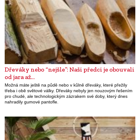
Dřeváky nebo “nejšle”: Naši předci je obouvali
od jara až…
Možná máte ještě na půdě nebo v kůlně dřeváky, které přežily
třeba i obě světové války. Dřeváky nebyly jen nouzovým řešením
pro chudé, ale technologickým zázrakem své doby, který dnes
nahradily gumové pantofle.