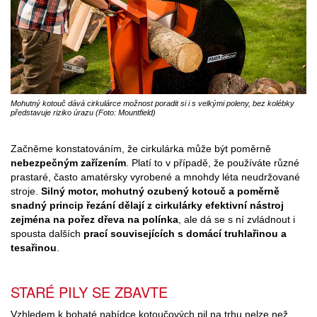
Mohutný kotouč dává cirkulárce možnost poradit si i s velkými poleny, bez kolébky
představuje riziko úrazu (Foto: Mountfield)
Začněme konstatováním, že cirkulárka může být poměrně
nebezpečným zařízením
. Platí to v případě, že používáte různé
prastaré, často amatérsky vyrobené a mnohdy léta neudržované
stroje.
Silný motor, mohutný ozubený kotouč a poměrně
snadný princip řezání dělají z cirkulárky efektivní nástroj
zejména na pořez dřeva na polínka
, ale dá se s ní zvládnout i
spousta dalších
prací souvisejících s domácí truhlařinou a
tesařinou
.
STARÉ PILY SE ZBAVTE
Vzhledem k bohaté nabídce kotoučových pil na trhu nelze než