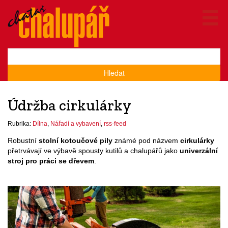
Hledat
Údržba cirkulárky
Rubrika:
Dílna
,
Nářadí a vybavení
,
rss-feed
Robustní
stolní kotoučové pily
známé pod názvem
cirkulárky
přetrvávají ve výbavě spousty kutilů a chalupářů jako
univerzální
stroj pro práci se dřevem
.