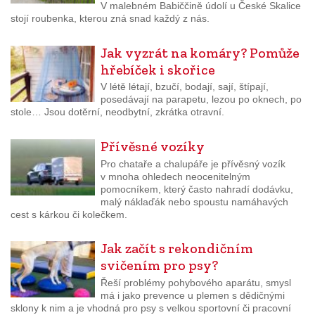
V malebném Babiččině údolí u České Skalice
stojí roubenka, kterou zná snad každý z nás.
Jak vyzrát na komáry? Pomůže
hřebíček i skořice
V létě létají, bzučí, bodají, sají, štípají,
posedávají na parapetu, lezou po oknech, po
stole… Jsou dotěrní, neodbytní, zkrátka otravní.
Přívěsné vozíky
Pro chataře a chalupáře je přívěsný vozík
v mnoha ohledech neocenitelným
pomocníkem, který často nahradí dodávku,
malý náklaďák nebo spoustu namáhavých
cest s kárkou či kolečkem.
Jak začít s rekondičním
svičením pro psy?
Řeší problémy pohybového aparátu, smysl
má i jako prevence u plemen s dědičnými
sklony k nim a je vhodná pro psy s velkou sportovní či pracovní