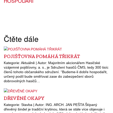
HOSPODÁŘI
Čtěte dále
POJIŠŤOVNA POMÁHÁ TŘIKRÁT
Kategorie: Aktuálně | Autor: Majoritním akcionářem Hasičské
vzájemné pojišťovny, a. s., je Sdružení hasičů ČMS, tedy 300 tisíc
členů tohoto občanského sdružení. “Budeme-li dobře hospodařit,
určený podíl bude směřovat zase do zabezpečení sborů
dobrovolných hasičů…
DŘEVĚNÉ OKAPY
Kategorie: Stavba | Autor: ING. ARCH. JAN PEŠTA Štípaný
dřevěný šindel je tradiční krytinou, která se stále více objevuje i