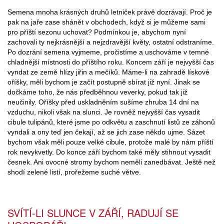
Semena mnoha krásných druhů letniček právě dozrávají. Proč je
pak na jaře zase shánět v obchodech, když si je můžeme sami
pro příští sezonu uchovat? Podmínkou je, abychom nyní
zachovali ty nejkrásnější a nejzdravější květy, ostatní odstraníme.
Po dozrání semena vyjmeme, pročistíme a uschováme v temné
chladnější místnosti do příštího roku. Koncem září je nejvyšší čas
vyndat ze země hlízy jiřin a mečíků. Máme-li na zahradě lískové
oříšky, měli bychom je začít postupně sbírat již nyní. Jinak se
dočkáme toho, že nás předběhnou veverky, pokud tak již
neučinily. Oříšky před uskladněním sušíme zhruba 14 dní na
vzduchu, nikoli však na slunci. Je rovněž nejvyšší čas vysadit
cibule tulipánů, které jsme po odkvětu a zaschnutí listů ze záhonů
vyndali a ony teď jen čekají, až se jich zase někdo ujme. Sázet
bychom však měli pouze velké cibule, protože malé by nám příští
rok nevykvetly. Do konce září bychom také měly stihnout vysadit
česnek. Ani ovocné stromy bychom neměli zanedbávat. Ještě než
shodí zelené listí, prořežeme suché větve.
SVÍTÍ-LI SLUNCE V ZÁŘÍ, RADUJÍ SE