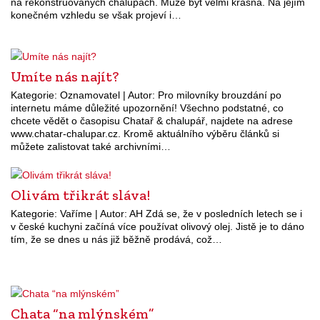
na rekonstruovaných chalupách. Může být velmi krásná. Na jejím
konečném vzhledu se však projeví i…
Umíte nás najít?
Kategorie: Oznamovatel | Autor: Pro milovníky brouzdání po
internetu máme důležité upozornění! Všechno podstatné, co
chcete vědět o časopisu Chatař & chalupář, najdete na adrese
www.chatar-chalupar.cz. Kromě aktuálního výběru článků si
můžete zalistovat také archivními…
Olivám třikrát sláva!
Kategorie: Vaříme | Autor: AH Zdá se, že v posledních letech se i
v české kuchyni začíná více používat olivový olej. Jistě je to dáno
tím, že se dnes u nás již běžně prodává, což…
Chata “na mlýnském”