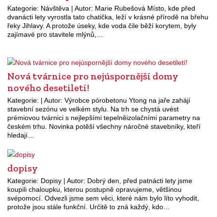
Kategorie: Návštěva | Autor: Marie Rubešová Místo, kde před
dvanácti lety vyrostla tato chatička, leží v krásné přírodě na břehu
řeky Jihlavy. A protože úseky, kde voda čile běží korytem, byly
zajímavé pro stavitele mlýnů,…
Nová tvárnice pro nejúspornější domy
nového desetiletí!
Kategorie: | Autor: Výrobce pórobetonu Ytong na jaře zahájí
stavební sezónu ve velkém stylu. Na trh se chystá uvést
prémiovou tvárnici s nejlepšími tepelněizolačními parametry na
českém trhu. Novinka potěší všechny náročné stavebníky, kteří
hledají…
dopisy
Kategorie: Dopisy | Autor: Dobrý den, před patnácti lety jsme
koupili chaloupku, kterou postupně opravujeme, většinou
svépomocí. Odvezli jsme sem věci, které nám bylo líto vyhodit,
protože jsou stále funkční. Určitě to zná každý, kdo…