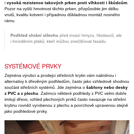
i
vysoká rezistence takových prken proti vlhkosti i škůdcům
.
Pozor na vyšší hmotnost těchto prken, přizpůsobte jim délku
vrutů, kvalitu kotvení i případnou důkladnou montáž nosného
rámu.
Podhled chrání střechu
před invazí hmyzu, hlodavců, ale
i hnízděním ptáků, kteří můžou znečišťovat fasádu
SYSTÉMOVÉ PRVKY
Zejména výrobci a prodejci střešních krytin vám nabídnou i
alternativy k dřevěným podhledům, často jako vzhledově shodnou
součást střešních systémů. Jde zejména o
šablony nebo desky
z PVC a z plechu
. Zatímco některé podhledy z PVC velmi dobře
imitují dřevo, vzhled plechových prvků často navazuje na střešní
krytinu rovněž vyrobenou z plechu a povrchově upravenou stejně
jako podhledové prvky.