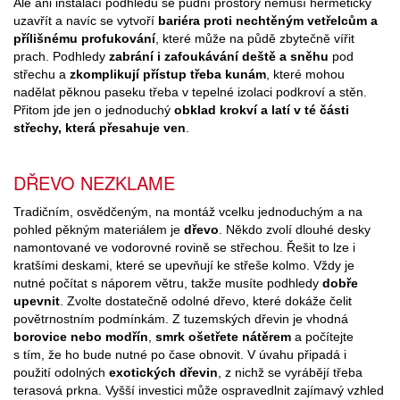
Ale ani instalací podhledů se půdní prostory nemusí hermeticky
uzavřít a navíc se vytvoří
bariéra proti nechtěným vetřelcům a
přílišnému profukování
, které může na půdě zbytečně vířit
prach. Podhledy
zabrání i zafoukávání deště a sněhu
pod
střechu a
zkomplikují přístup třeba kunám
, které mohou
nadělat pěknou paseku třeba v tepelné izolaci podkroví a stěn.
Přitom jde jen o jednoduchý
obklad krokví a latí v té části
střechy, která přesahuje ven
.
DŘEVO NEZKLAME
Tradičním, osvědčeným, na montáž vcelku jednoduchým a na
pohled pěkným materiálem je
dřevo
. Někdo zvolí dlouhé desky
namontované ve vodorovné rovině se střechou. Řešit to lze i
kratšími deskami, které se upevňují ke střeše kolmo. Vždy je
nutné počítat s náporem větru, takže musíte podhledy
dobře
upevnit
. Zvolte dostatečně odolné dřevo, které dokáže čelit
povětrnostním podmínkám. Z tuzemských dřevin je vhodná
borovice nebo modřín
,
smrk ošetřete nátěrem
a počítejte
s tím, že ho bude nutné po čase obnovit. V úvahu připadá i
použití odolných
exotických dřevin
, z nichž se vyrábějí třeba
terasová prkna. Vyšší investici může ospravedlnit zajímavý vzhled