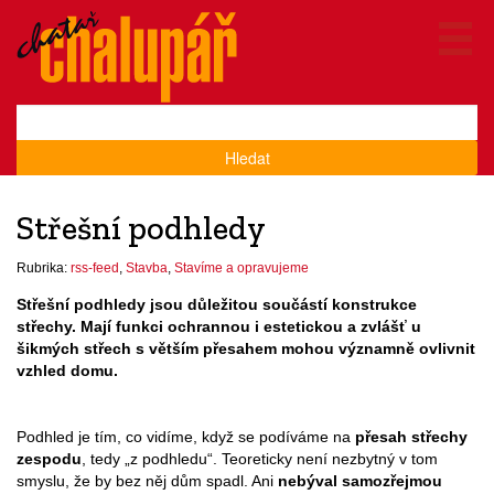
Hledat
Střešní podhledy
Rubrika:
rss-feed
,
Stavba
,
Stavíme a opravujeme
Střešní podhledy jsou důležitou součástí konstrukce
střechy. Mají funkci ochrannou i estetickou a zvlášť u
šikmých střech s větším přesahem mohou významně ovlivnit
vzhled domu.
Podhled je tím, co vidíme, když se podíváme na
přesah střechy
zespodu
, tedy „z podhledu“. Teoreticky není nezbytný v tom
smyslu, že by bez něj dům spadl. Ani
nebýval samozřejmou