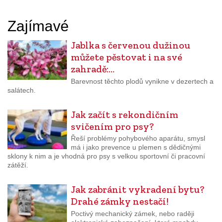
Zajímavé
Jablka s červenou dužinou
můžete pěstovat i na své
zahradě:…
Barevnost těchto plodů vynikne v dezertech a
salátech.
Jak začít s rekondičním
svičením pro psy?
Řeší problémy pohybového aparátu, smysl
má i jako prevence u plemen s dědičnými
sklony k nim a je vhodná pro psy s velkou sportovní či pracovní
zátěží.
Jak zabránit vykradení bytu?
Drahé zámky nestačí!
Poctivý mechanický zámek, nebo raději