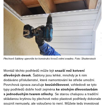
Plechové šablony upevníte ke konstrukci krovů velmi snadno. Foto: Shutterstock
Montáž těchto podhledů může být
snazší než kotvení
dřevěných desek
. Šablony jsou lehké, mnohdy je k nim
dodáváno příslušenství, které namontování ke střeše umožní.
Povrchová úprava zaručuje
bezúdržbovost
, vzhledově se tyto
typy podhledů dobře hodí zejména
ke strohým dřevostavbám
s jednoduchým tvarem střechy
. Se starou chalupou a tradiční
skládanou krytinou by plechové nebo plastové podhledy dokonale
souznít nemusely, ale vyloučeno to není. Můžete tedy investovat