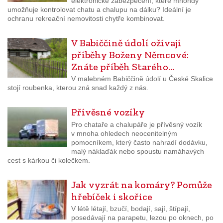
elektronické zabezpečení, které mnohdy
umožňuje kontrolovat chatu a chalupu na dálku? Ideální je
ochranu rekreační nemovitosti chytře kombinovat.
V Babiččině údolí ožívají
příběhy Boženy Němcové:
Znáte příběh Starého…
V malebném Babiččině údolí u České Skalice
stojí roubenka, kterou zná snad každý z nás.
Přívěsné vozíky
Pro chataře a chalupáře je přívěsný vozík
v mnoha ohledech neocenitelným
pomocníkem, který často nahradí dodávku,
malý náklaďák nebo spoustu namáhavých
cest s kárkou či kolečkem.
Jak vyzrát na komáry? Pomůže
hřebíček i skořice
V létě létají, bzučí, bodají, sají, štípají,
posedávají na parapetu, lezou po oknech, po