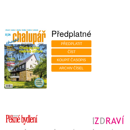
Předplatné
PŘEDPLATIT
ČÍST
KOUPIT ČASOPIS
ARCHIV ČÍSEL