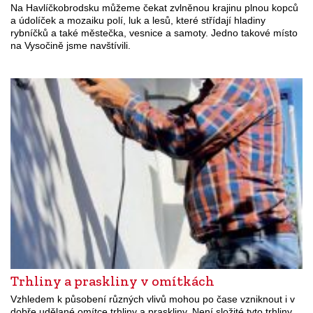
Na Havlíčkobrodsku můžeme čekat zvlněnou krajinu plnou kopců
a údolíček a mozaiku polí, luk a lesů, které střídají hladiny
rybníčků a také městečka, vesnice a samoty. Jedno takové místo
na Vysočině jsme navštívili.
Trhliny a praskliny v omítkách
Vzhledem k působení různých vlivů mohou po čase vzniknout i v
dobře udělané omítce trhliny a praskliny. Není složité tyto trhliny