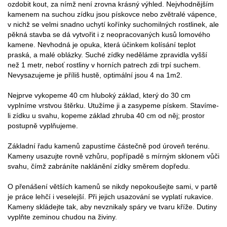
ozdobit kout, za nímž není zrovna krásný výhled. Nejvhodnějším
kamenem na suchou zídku jsou pískovce nebo zvětralé vápence,
v nichž se velmi snadno uchytí kořínky suchomilných rostlinek, ale
pěkná stavba se dá vytvořit i z neopracovaných kusů lomového
kamene. Nevhodná je opuka, která účinkem kolísání teplot
praská, a malé oblázky. Suché zídky neděláme zpravidla vyšší
než 1 metr, neboť rostliny v horních patrech zdi trpí suchem.
Nevysazujeme je příliš hustě, optimální jsou 4 na 1m2.
Nejprve vykopeme 40 cm hluboký základ, který do 30 cm
vyplníme vrstvou štěrku. Utužíme ji a zasypeme pískem. Stavíme-
li zídku u svahu, kopeme základ zhruba 40 cm od něj; prostor
postupně vyplňujeme.
Základní řadu kamenů zapustíme částečně pod úroveň terénu.
Kameny usazujte rovně vzhůru, popřípadě s mírným sklonem vůči
svahu, čímž zabráníte naklánění zídky směrem dopředu.
O přenášení větších kamenů se nikdy nepokoušejte sami, v partě
je práce lehčí i veselejší. Při jejich usazování se vyplatí rukavice.
Kameny skládejte tak, aby nevznikaly spáry ve tvaru kříže. Dutiny
vyplňte zeminou chudou na živiny.