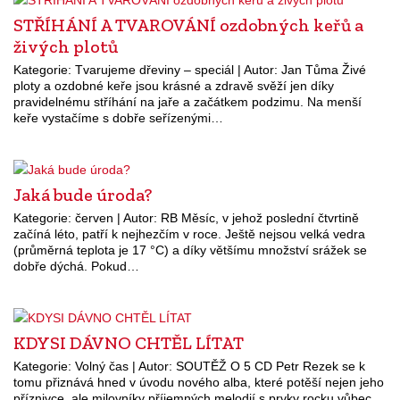
STŘÍHÁNÍ A TVAROVÁNÍ ozdobných keřů a
živých plotů
Kategorie: Tvarujeme dřeviny – speciál | Autor: Jan Tůma Živé
ploty a ozdobné keře jsou krásné a zdravě svěží jen díky
pravidelnému stříhání na jaře a začátkem podzimu. Na menší
keře vystačíme s dobře seřízenými…
Jaká bude úroda?
Kategorie: červen | Autor: RB Měsíc, v jehož poslední čtvrtině
začíná léto, patří k nejhezčím v roce. Ještě nejsou velká vedra
(průměrná teplota je 17 °C) a díky většímu množství srážek se
dobře dýchá. Pokud…
KDYSI DÁVNO CHTĚL LÍTAT
Kategorie: Volný čas | Autor: SOUTĚŽ O 5 CD Petr Rezek se k
tomu přiznává hned v úvodu nového alba, které potěší nejen jeho
příznivce, ale milovníky příjemných melodií s prvky rocku vůbec.