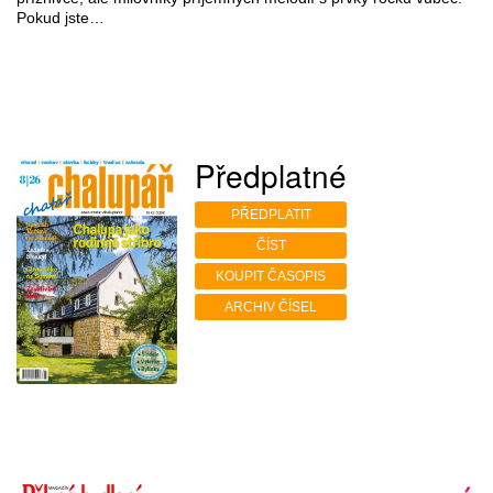
Pokud jste…
Předplatné
PŘEDPLATIT
ČÍST
KOUPIT ČASOPIS
ARCHIV ČÍSEL