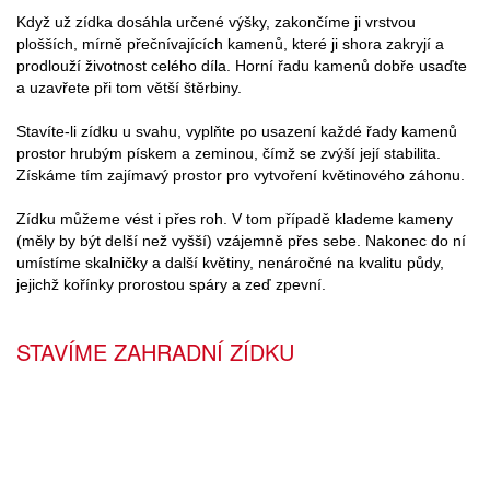
Když už zídka dosáhla určené výšky, zakončíme ji vrstvou
plošších, mírně přečnívajících kamenů, které ji shora zakryjí a
prodlouží životnost celého díla. Horní řadu kamenů dobře usaďte
a uzavřete při tom větší štěrbiny.
Stavíte-li zídku u svahu, vyplňte po usazení každé řady kamenů
prostor hrubým pískem a zeminou, čímž se zvýší její stabilita.
Získáme tím zajímavý prostor pro vytvoření květinového záhonu.
Zídku můžeme vést i přes roh. V tom případě klademe kameny
(měly by být delší než vyšší) vzájemně přes sebe. Nakonec do ní
umístíme skalničky a další květiny, nenáročné na kvalitu půdy,
jejichž kořínky prorostou spáry a zeď zpevní.
STAVÍME ZAHRADNÍ ZÍDKU