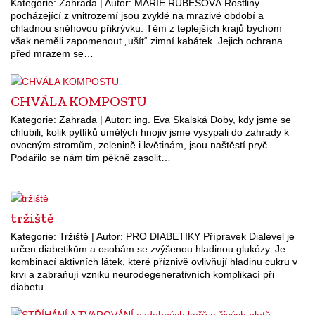
Kategorie: Zahrada | Autor: MARIE RUBEŠOVÁ Rostliny
pocházející z vnitrozemí jsou zvyklé na mrazivé období a
chladnou sněhovou přikrývku. Těm z teplejších krajů bychom
však neměli zapomenout „ušít“ zimní kabátek. Jejich ochrana
před mrazem se…
CHVÁLA KOMPOSTU
Kategorie: Zahrada | Autor: ing. Eva Skalská Doby, kdy jsme se
chlubili, kolik pytlíků umělých hnojiv jsme vysypali do zahrady k
ovocným stromům, zelenině i květinám, jsou naštěstí pryč.
Podařilo se nám tím pěkně zasolit…
tržiště
Kategorie: Tržiště | Autor: PRO DIABETIKY Přípravek Dialevel je
určen diabetikům a osobám se zvýšenou hladinou glukózy. Je
kombinací aktivních látek, které příznivě ovlivňují hladinu cukru v
krvi a zabraňují vzniku neurodegenerativních komplikací při
diabetu.…