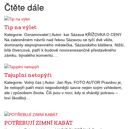
Čtěte dále
Tip na výlet
Kategorie: Oznamovatel | Autor: kar Sázava KŘÍŽOVKA O CENY
Na zalesněném návrší nad řekou Sázavou se tyčí dvě věže,
dominanty stejnojmenného městečka, Sázavského kláštera. Nižší,
bílá čtvercová, patří k budově novorenesančně přestavěného
zámku, bývalého konventu.…
Tajuplní netopýři
Kategorie: Volný čas | Autor: Jan Rys, FOTO AUTOR Pravdou je,
že netopýři patří mezi nejpodivnější savce nejen svým vzhledem,
ale i způsobem života. Čilí jsou v noci, kdy si shánějí potravu –
loví škodlivý…
POTŘEBUJÍ ZIMNÍ KABÁT