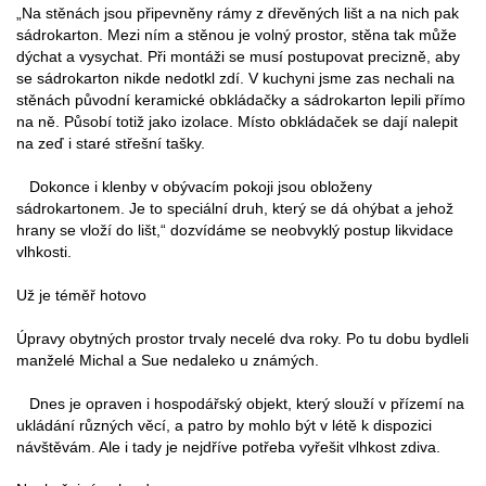
„Na stěnách jsou připevněny rámy z dřevěných lišt a na nich pak
sádrokarton. Mezi ním a stěnou je volný prostor, stěna tak může
dýchat a vysychat. Při montáži se musí postupovat precizně, aby
se sádrokarton nikde nedotkl zdí. V kuchyni jsme zas nechali na
stěnách původní keramické obkládačky a sádrokarton lepili přímo
na ně. Působí totiž jako izolace. Místo obkládaček se dají nalepit
na zeď i staré střešní tašky.
Dokonce i klenby v obývacím pokoji jsou obloženy
sádrokartonem. Je to speciální druh, který se dá ohýbat a jehož
hrany se vloží do lišt,“ dozvídáme se neobvyklý postup likvidace
vlhkosti.
Už je téměř hotovo
Úpravy obytných prostor trvaly necelé dva roky. Po tu dobu bydleli
manželé Michal a Sue nedaleko u známých.
Dnes je opraven i hospodářský objekt, který slouží v přízemí na
ukládání různých věcí, a patro by mohlo být v létě k dispozici
návštěvám. Ale i tady je nejdříve potřeba vyřešit vlhkost zdiva.