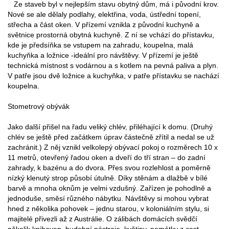
Ze staveb byl v nejlepším stavu obytný dům, má i původní krov.
Nové se ale dělaly podlahy, elektřina, voda, ústřední topení,
střecha a část oken. V přízemí vznikla z původní kuchyně a
světnice prostorná obytná kuchyně. Z ní se vchází do přístavku,
kde je předsíňka se vstupem na zahradu, koupelna, malá
kuchyňka a ložnice -ideální pro návštěvy. V přízemí je ještě
technická místnost s vodárnou a s kotlem na pevná paliva a plyn.
V patře jsou dvě ložnice a kuchyňka, v patře přístavku se nachází
koupelna.
Stometrový obývák
Jako další přišel na řadu veliký chlév, přiléhající k domu. (Druhý
chlév se ještě před začátkem úprav částečně zřítil a nedal se už
zachránit.) Z něj vznikl velkolepý obývací pokoj o rozměrech 10 x
11 metrů, otevřený řadou oken a dveří do tří stran – do zadní
zahrady, k bazénu a do dvora. Přes svou rozlehlost a poměrně
nízký klenutý strop působí útulně. Díky stěnám a dlažbě v bílé
barvě a mnoha oknům je velmi vzdušný. Zařízen je pohodlně a
jednoduše, směsí různého nábytku. Návštěvy si mohou vybrat
hned z několika pohovek – jednu starou, v koloniálním stylu, si
majitelé přivezli až z Austrálie. O zálibách domácích svědčí
několik knihoven, hudební nástroje, květiny, památky z cest.