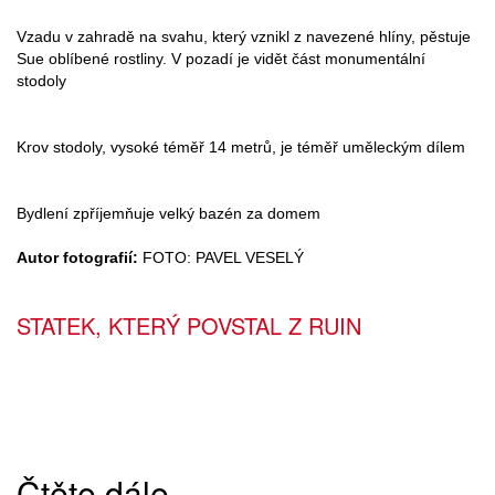
Vzadu v zahradě na svahu, který vznikl z navezené hlíny, pěstuje
Sue oblíbené rostliny. V pozadí je vidět část monumentální
stodoly
Krov stodoly, vysoké téměř 14 metrů, je téměř uměleckým dílem
Bydlení zpříjemňuje velký bazén za domem
Autor fotografií:
FOTO: PAVEL VESELÝ
STATEK, KTERÝ POVSTAL Z RUIN
Čtěte dále