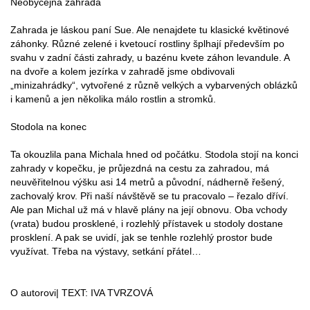
Neobyčejná zahrada
Zahrada je láskou paní Sue. Ale nenajdete tu klasické květinové
záhonky. Různé zelené i kvetoucí rostliny šplhají především po
svahu v zadní části zahrady, u bazénu kvete záhon levandule. A
na dvoře a kolem jezírka v zahradě jsme obdivovali
„minizahrádky“, vytvořené z různě velkých a vybarvených oblázků
i kamenů a jen několika málo rostlin a stromků.
Stodola na konec
Ta okouzlila pana Michala hned od počátku. Stodola stojí na konci
zahrady v kopečku, je průjezdná na cestu za zahradou, má
neuvěřitelnou výšku asi 14 metrů a původní, nádherně řešený,
zachovalý krov. Při naší návštěvě se tu pracovalo – řezalo dříví.
Ale pan Michal už má v hlavě plány na její obnovu. Oba vchody
(vrata) budou prosklené, i rozlehlý přístavek u stodoly dostane
prosklení. A pak se uvidí, jak se tenhle rozlehlý prostor bude
využívat. Třeba na výstavy, setkání přátel…
O autorovi| TEXT: IVA TVRZOVÁ