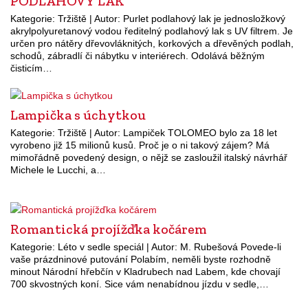
PODLAHOVÝ LAK
Kategorie: Tržiště | Autor: Purlet podlahový lak je jednosložkový
akrylpolyuretanový vodou ředitelný podlahový lak s UV filtrem. Je
určen pro nátěry dřevovláknitých, korkových a dřevěných podlah,
schodů, zábradlí či nábytku v interiérech. Odolává běžným
čisticím…
Lampička s úchytkou
Kategorie: Tržiště | Autor: Lampiček TOLOMEO bylo za 18 let
vyrobeno již 15 milionů kusů. Proč je o ni takový zájem? Má
mimořádně povedený design, o nějž se zasloužil italský návrhář
Michele le Lucchi, a…
Romantická projížďka kočárem
Kategorie: Léto v sedle speciál | Autor: M. Rubešová Povede-li
vaše prázdninové putování Polabím, neměli byste rozhodně
minout Národní hřebčín v Kladrubech nad Labem, kde chovají
700 skvostných koní. Sice vám nenabídnou jízdu v sedle,…