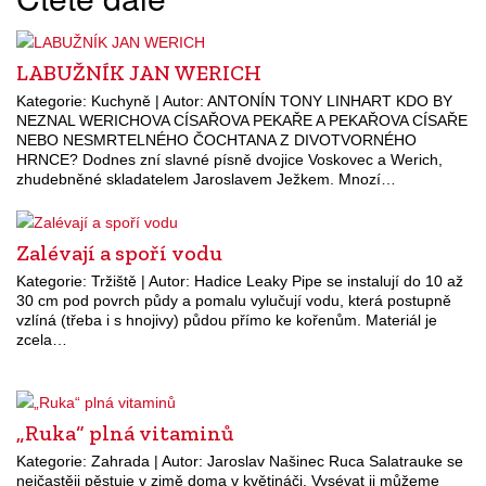
LABUŽNÍK JAN WERICH
Kategorie: Kuchyně | Autor: ANTONÍN TONY LINHART KDO BY
NEZNAL WERICHOVA CÍSAŘOVA PEKAŘE A PEKAŘOVA CÍSAŘE
NEBO NESMRTELNÉHO ČOCHTANA Z DIVOTVORNÉHO
HRNCE? Dodnes zní slavné písně dvojice Voskovec a Werich,
zhudebněné skladatelem Jaroslavem Ježkem. Mnozí…
Zalévají a spoří vodu
Kategorie: Tržiště | Autor: Hadice Leaky Pipe se instalují do 10 až
30 cm pod povrch půdy a pomalu vylučují vodu, která postupně
vzlíná (třeba i s hnojivy) půdou přímo ke kořenům. Materiál je
zcela…
„Ruka“ plná vitaminů
Kategorie: Zahrada | Autor: Jaroslav Našinec Ruca Salatrauke se
nejčastěji pěstuje v zimě doma v květináči. Vysévat ji můžeme