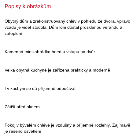
Popisy k obrázkům
Obytný dům a zrekonstruovaný chlév v pohledu ze dvora, vpravo
vzadu je vidět stodola. Dům loni dostal prosklenou verandu a
zateplení
Kamenná minizahrádka hned u vstupu na dvůr
Velká obytná kuchyně je zařízena prakticky a moderně
I v kuchyni se dá příjemně odpočívat
Zátiší před oknem
Pokoj v bývalém chlévě je vzdušný a příjemně rozlehlý. Zajímavě
je řešeno osvětlení