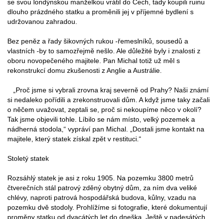
se svou londýnskou manželkou vrátil do Čech, tady koupili ruinu
dlouho prázdného statku a proměnili jej v příjemné bydlení s
udržovanou zahradou.
Bez peněz a řady šikovných rukou -řemeslníků, sousedů a
vlastních -by to samozřejmě nešlo. Ale důležité byly i znalosti z
oboru novopečeného majitele. Pan Michal totiž už měl s
rekonstrukcí domu zkušenosti z Anglie a Austrálie.
„Proč jsme si vybrali zrovna kraj severně od Prahy? Naši známí
si nedaleko pořídili a zrekonstruovali dům. A když jsme taky začali
o něčem uvažovat, zeptali se, proč si nekoupíme něco v okolí?
Tak jsme objevili tohle. Líbilo se nám místo, velký pozemek a
nádherná stodola,“ vypráví pan Michal. „Dostali jsme kontakt na
majitele, který statek získal zpět v restituci.“
Stoletý statek
Rozsáhlý statek je asi z roku 1905. Na pozemku 3800 metrů
čtverečních stál patrový zděný obytný dům, za ním dva veliké
chlévy, naproti patrová hospodářská budova, kůlny, vzadu na
pozemku dvě stodoly. Prohlížíme si fotografie, které dokumentují
proměny statku od dvacátých let do dneška. Ještě v padesátých