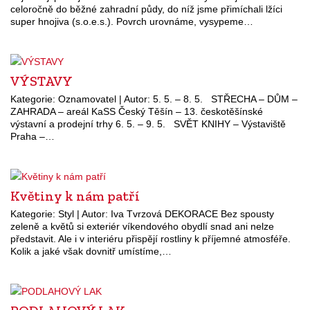
celoročně do běžné zahradní půdy, do níž jsme přimíchali lžíci
super hnojiva (s.o.e.s.). Povrch urovnáme, vysypeme…
VÝSTAVY
Kategorie: Oznamovatel | Autor: 5. 5. – 8. 5. STŘECHA – DŮM –
ZAHRADA – areál KaSS Český Těšín – 13. českotěšínské
výstavní a prodejní trhy 6. 5. – 9. 5. SVĚT KNIHY – Výstaviště
Praha –…
Květiny k nám patří
Kategorie: Styl | Autor: Iva Tvrzová DEKORACE Bez spousty
zeleně a květů si exteriér víkendového obydlí snad ani nelze
představit. Ale i v interiéru přispějí rostliny k příjemné atmosféře.
Kolik a jaké však dovnitř umístíme,…