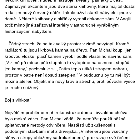
Zajímavým akcentem jsou dvě starší knihovny, které majitel dostal
a dal jim nový červený nátěr. Takhle oživil starší nábytek i jinde v
domě. Některé knihovny a skříňky vyrobil dokonce sám. V Anglii
totiž mimo jiné zařizoval interiéry vlastnoručně vyráběným
historizujícím nábytkem.
Žádný strach, že se tak velký prostor v zimě nevytopí. Kromě
radiátorů tu jsou i krbová kamna na dřevo. Pan Michal koupil jen
krbovou vložku, plášť kamen vyrobil podle vlastního návrhu sám.
„V zimě při mínus pěti stupních to vytopíme na osmnáct stupňů
jen kamny,“ pochvaluje si. „Zatím teplo utíká i stropem nahoru,
prostor v patře není dosud zateplen.“ V budoucnu by tu měl být
možná ateliér. Objekt má nový krov a střechu, proti původní výšce
je trochu snížený.
Boj s vlhkostí
Největším problémem při rekonstrukci domu i bývalého chléva
bylo mokré zdivo. Pan Michal věděl, že nemůže použít běžně
uplatňované metody odvlhčení. Naštěstí už zkušenosti s
podobnými stavbami měl z dřívějška. „V interiéru jsou všechny
stěny a stropy obloženy sádrokartonem,“ prozrazuje své řešení.