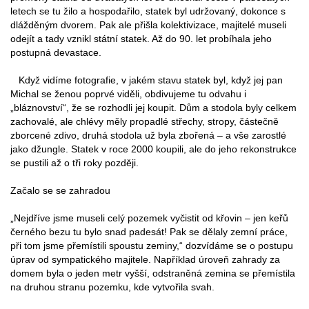
letech se tu žilo a hospodařilo, statek byl udržovaný, dokonce s
dlážděným dvorem. Pak ale přišla kolektivizace, majitelé museli
odejít a tady vznikl státní statek. Až do 90. let probíhala jeho
postupná devastace.
Když vidíme fotografie, v jakém stavu statek byl, když jej pan
Michal se ženou poprvé viděli, obdivujeme tu odvahu i
„bláznovství“, že se rozhodli jej koupit. Dům a stodola byly celkem
zachovalé, ale chlévy měly propadlé střechy, stropy, částečně
zborcené zdivo, druhá stodola už byla zbořená – a vše zarostlé
jako džungle. Statek v roce 2000 koupili, ale do jeho rekonstrukce
se pustili až o tři roky později.
Začalo se se zahradou
„Nejdříve jsme museli celý pozemek vyčistit od křovin – jen keřů
černého bezu tu bylo snad padesát! Pak se dělaly zemní práce,
při tom jsme přemístili spoustu zeminy,“ dozvídáme se o postupu
úprav od sympatického majitele. Například úroveň zahrady za
domem byla o jeden metr vyšší, odstraněná zemina se přemístila
na druhou stranu pozemku, kde vytvořila svah.