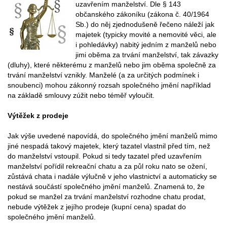
uzavřením manželství. Dle § 143
občanského zákoníku (zákona č. 40/1964
Sb.) do něj zjednodušeně řečeno náleží jak
majetek (typicky movité a nemovité věci, ale
i pohledávky) nabitý jedním z manželů nebo
jimi oběma za trvání manželství, tak závazky
(dluhy), které některému z manželů nebo jim oběma společně za
trvání manželství vznikly. Manželé (a za určitých podmínek i
snoubenci) mohou zákonný rozsah společného jmění například
na základě smlouvy zúžit nebo téměř vyloučit.
Výtěžek z prodeje
Jak výše uvedené napovídá, do společného jmění manželů mimo
jiné nespadá takový majetek, který tazatel vlastnil před tím, než
do manželství vstoupil. Pokud si tedy tazatel před uzavřením
manželství pořídil rekreační chatu a za půl roku nato se ožení,
zůstává chata i nadále výlučně v jeho vlastnictví a automaticky se
nestává součástí společného jmění manželů. Znamená to, že
pokud se manžel za trvání manželství rozhodne chatu prodat,
nebude výtěžek z jejího prodeje (kupní cena) spadat do
společného jmění manželů.