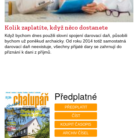
Kolik zaplatíte, když něco dostanete
Když bychom dnes použili slovní spojení darovací daň, působili
bychom už poněkud archaicky. Od roku 2014 totiž samostatná
darovací daň neexistuje, všechny přijaté dary se zahrnují do
přiznání k dani z příjmů.
Předplatné
PŘEDPLATIT
ČÍST
KOUPIT ČASOPIS
ARCHIV ČÍSEL