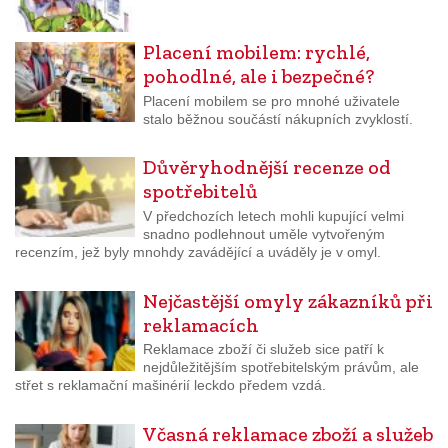
Placení mobilem: rychlé,
pohodlné, ale i bezpečné?
Placení mobilem se pro mnohé uživatele
stalo běžnou součástí nákupních zvyklostí.
Důvěryhodnější recenze od
spotřebitelů
V předchozích letech mohli kupující velmi
snadno podlehnout uměle vytvořeným
recenzím, jež byly mnohdy zavádějící a uváděly je v omyl.
Nejčastější omyly zákazníků při
reklamacích
Reklamace zboží či služeb sice patří k
nejdůležitějším spotřebitelským právům, ale
střet s reklamační mašinérií leckdo předem vzdá.
Včasná reklamace zboží a služeb