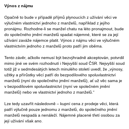
Výnos z nájmu
Opačně to bude v případě příjmů plynoucích z užívání věci ve
výlučném vlastnictví jednoho z manželů, například z jejího
pronájmu. Rozhodne-li se manžel chatu na léto pronajmout, bude
do společného jmění manželů spadat nájemné, které se za její
užívání zaváže nájemce platit. Výnos z nájmu věci ve výlučném
vlastnictvím jednoho z manželů proto patří jim oběma.
Tento závěr, ačkoliv nemusí být bezvýhradně akceptován, potvrdil
mimo jiné ve svém rozhodnutí i Nejvyšší soud ČSR. Nejvyšší soud
totiž již v sedmdesátých letech minulého století uvedl, že „výnosy,
užitky a přírůstky věcí patří do bezpodílového spoluvlastnictví
manželů (nyní do společného jmění manželů), ať už věc sama je
v bezpodílovém spoluvlastnictví (nyní ve společném jmění
manželů) nebo ve vlastnictví jednoho z manželů.“
Lze tedy uzavřít následovně – kupní cena z prodeje věci, která
patří výlučně pouze jednomu z manželů, do společného jmění
manželů nespadá a nenáleží. Nájemné placené třetí osobou za
její užívání však ano.