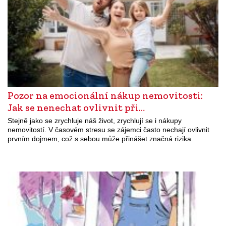
Pozor na emocionální nákup nemovitosti:
Jak se nenechat ovlivnit při…
Stejně jako se zrychluje náš život, zrychlují se i nákupy
nemovitostí. V časovém stresu se zájemci často nechají ovlivnit
prvním dojmem, což s sebou může přinášet značná rizika.