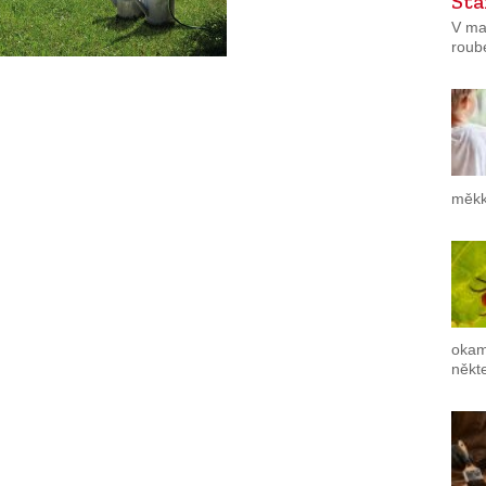
Sta
V ma
roub
měkk
okam
někte