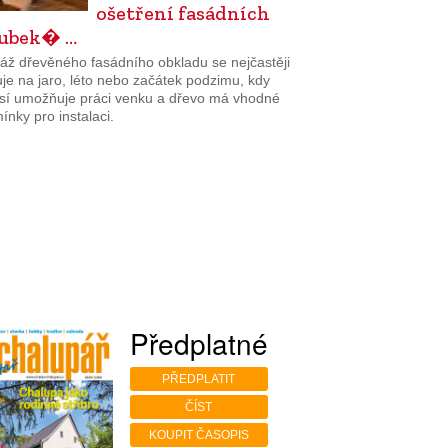
ošetření fasádních
lubek� …
áž dřevěného fasádního obkladu se nejčastěji
je na jaro, léto nebo začátek podzimu, kdy
sí umožňuje práci venku a dřevo má vhodné
nky pro instalaci.
Předplatné
PŘEDPLATIT
ČÍST
KOUPIT ČASOPIS