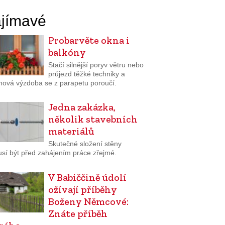
jímavé
Probarvěte okna i
balkóny
Stačí silnější poryv větru nebo
průjezd těžké techniky a
inová výzdoba se z parapetu poroučí.
Jedna zakázka,
několik stavebních
materiálů
Skutečné složení stěny
sí být před zahájením práce zřejmé.
V Babiččině údolí
ožívají příběhy
Boženy Němcové:
Znáte příběh