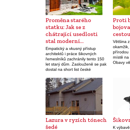
Proměna starého
Proti 
statku: Jak se z
bojova
chátrající usedlosti
cesto
stal moderní…
Většina z
okamžik,
Empatický a vkusný přístup
přírodou
architektů i práce šikovných
místě na t
řemeslníků zachránily tento 150
Obavy vět
let starý dům. Zaslouženě se pak
není něja
dostal na short list české
správně 
soutěžní přehlídky Grand Prix
Architektů.
Lazura v ryzích tónech
Šikov
šedé
K výbavě