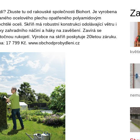
Za
adí? Zkuste tu od rakouské společnosti Biohort. Je vyrobena
ovaného ocelového plechu opatřeného polyamidovým
htilé oceli. Skříň má robustní konstrukci odolávající větru i
ky zahradního náčiní a háky na zavěšení. Zavírá se
otočnou rukojetí. Výrobce na skříň poskytuje 20letou záruku.
ena: 17 799 Kč. www.obchodprobydleni.cz
květ
nemu