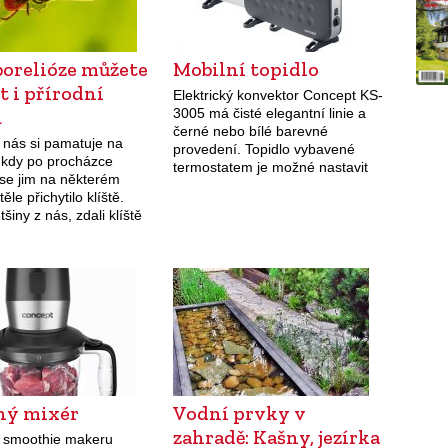
borelióze můžete
Mobilní topidlo
t i přírodní
Elektrický konvektor Concept KS-
u
3005 má čisté elegantní linie a
černé nebo bílé barevné
 nás si pamatuje na
provedení. Topidlo vybavené
 kdy po procházce
termostatem je možné nastavit
 se jim na některém
na tři různé stupně výkonu, pro
ěle přichytilo klíště.
rychlejší dosažení požadované
šiny z nás, zdali klíště
teploty je k dispozici ventilátor.
k infikováno, jak jej
Pomocí…
odstranit apod. jsou…
ný mixér
Vodní prvky v
zahradě: Kašny, jezírka
 smoothie makeru