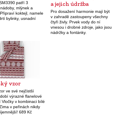
SM3390 patří 3
a jejich údržba
 nádoby, mlýnek a
Pro dosažení harmonie mají být
Připraví koktejl, namele
v zahradě zastoupeny všechny
rtí bylinky, usnadní
čtyři živly. Prvek vody do ní
 pomazánek, majonéz i
vnesou i drobné zdroje, jako jsou
asa nebo drcení ledu.
nádržky a fontánky.
e v černé, bílé,
…
ský vzor
or ve své nejčistší
dobí výrazné flanelové
 Vločky v kombinaci bílé
 Zima v peřinách nikdy
íjemnější! 689 Kč
)