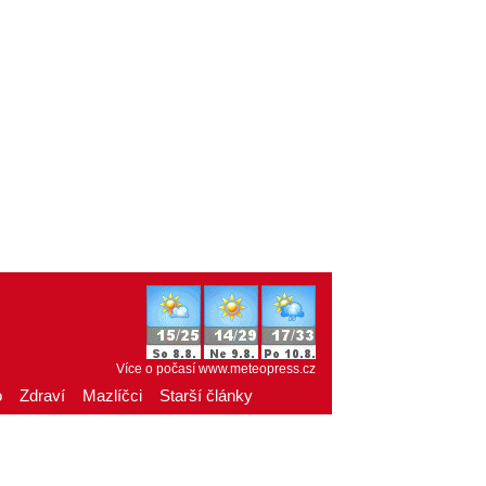
Více o počasí
www.meteopress.cz
o
Zdraví
Mazlíčci
Starší články