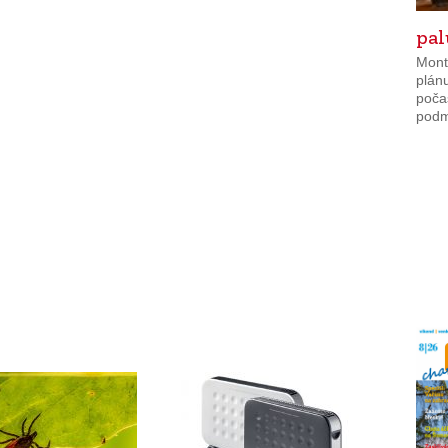
pa
Mont
plánu
poča
podmí