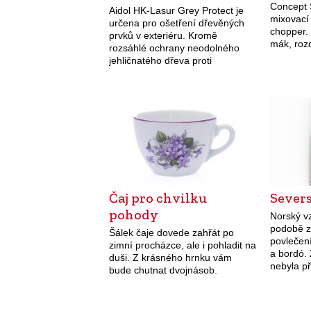
Concept 
Aidol HK-Lasur Grey Protect je
mixovací
určena pro ošetření dřevěných
chopper. 
prvků v exteriéru. Kromě
mák, rozd
rozsáhlé ochrany neodolného
přípravu
jehličnatého dřeva proti
sekání m
zamodrání a hnilobě okamžitě
Přístroj j
vytvoří rovnoměrnou patinu v
červené
přirozeném šedém odstínu na
celé ploše natíraného povrchu.…
Čaj pro chvilku
Sever
pohody
Norský vz
podobě z
Šálek čaje dovede zahřát po
povlečení
zimní procházce, ale i pohladit na
a bordó.
duši. Z krásného hrnku vám
nebyla př
bude chutnat dvojnásob.
(Kvalitex