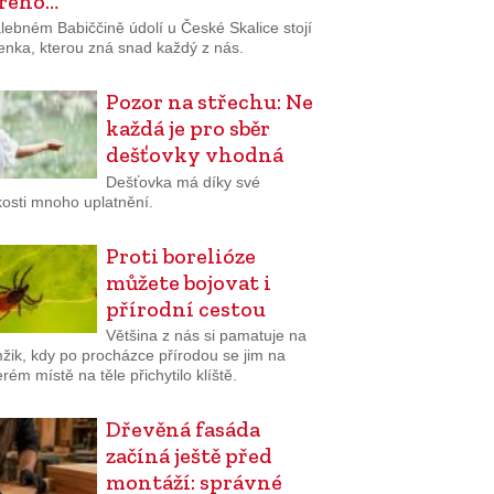
rého…
lebném Babiččině údolí u České Skalice stojí
enka, kterou zná snad každý z nás.
Pozor na střechu: Ne
každá je pro sběr
dešťovky vhodná
Dešťovka má díky své
osti mnoho uplatnění.
Proti borelióze
můžete bojovat i
přírodní cestou
Většina z nás si pamatuje na
žik, kdy po procházce přírodou se jim na
rém místě na těle přichytilo klíště.
Dřevěná fasáda
začíná ještě před
montáží: správné