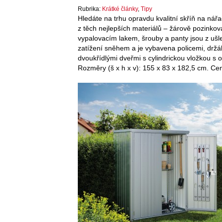
Rubrika:
Krátké články
,
Tipy
Hledáte na trhu opravdu kvalitní skříň na nář
z těch nejlepších materiálů – žárově pozink
vypalovacím lakem, šrouby a panty jsou z ušlec
zatížení sněhem a je vybavena policemi, držá
dvoukřídlými dveřmi s cylindrickou vložkou s 
Rozměry (š x h x v): 155 x 83 x 182,5 cm. C