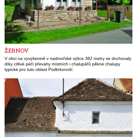
ŽERNOV
V obci na vyvýšenině v nadmořské výšce 382 metry se dochovaly
díky citlivé péči převahy místních i chalupářů pěkné chalupy
typické pro tuto oblast Podkrkonoší.