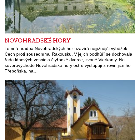
NOVOHRADSKÉ HORY
Temná hradba Novohradských hor uzavírá nejjižnější výběžek
Čech proti sousednímu Rakousku. V jejich podhůří se dochovala
řada lánových vesnic a čtyřboké dvorce, zvané Vierkanty. Na
severovýchodě Novohradské hory ostře vystupují z rovin jižního
Třeboňska, na…