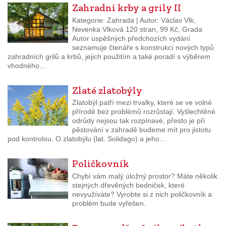
Zahradní krby a grily II
Kategorie: Zahrada | Autor: Václav Vlk,
Nevenka Vlková 120 stran, 99 Kč, Grada
Autor úspěšných předchozích vydání
seznamuje čtenáře s konstrukcí nových typů
zahradních grilů a krbů, jejich použitím a také poradí s výběrem
vhodného…
Zlaté zlatobýly
Zlatobýl patří mezi trvalky, které se ve volné
přírodě bez problémů rozrůstají. Vyšlechtěné
odrůdy nejsou tak rozpínavé, přesto je při
pěstování v zahradě budeme mít pro jistotu
pod kontrolou. O zlatobýlu (lat. Solidago) a jeho…
Poličkovník
Chybí vám malý úložný prostor? Máte několik
stejných dřevěných bedniček, které
nevyužíváte? Vyrobte si z nich poličkovník a
problém bude vyřešen.