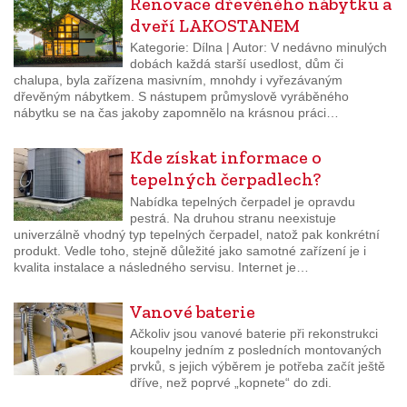
Renovace dřevěného nábytku a
dveří LAKOSTANEM
Kategorie: Dílna | Autor: V nedávno minulých
dobách každá starší usedlost, dům či
chalupa, byla zařízena masivním, mnohdy i vyřezávaným
dřevěným nábytkem. S nástupem průmyslově vyráběného
nábytku se na čas jakoby zapomnělo na krásnou práci…
Kde získat informace o
tepelných čerpadlech?
Nabídka tepelných čerpadel je opravdu
pestrá. Na druhou stranu neexistuje
univerzálně vhodný typ tepelných čerpadel, natož pak konkrétní
produkt. Vedle toho, stejně důležité jako samotné zařízení je i
kvalita instalace a následného servisu. Internet je…
Vanové baterie
Ačkoliv jsou vanové baterie při rekonstrukci
koupelny jedním z posledních montovaných
prvků, s jejich výběrem je potřeba začít ještě
dříve, než poprvé „kopnete“ do zdi.