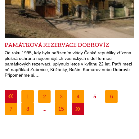
PAMÁTKOVÁ REZERVACE DOBROVÍZ
Od roku 1995, kdy byla nařízením vlády České republiky zřízena
plošná ochrana nejcennějších vesnických sídel formou
památkových rezervací, uplynulo letos v květnu 22 let. Patří mezi
ně například Zubrnice, Křižánky, Bošín, Komárov nebo Dobrovíz.
Připomeňme si,…
«
1
2
3
4
5
6
»
7
8
...
15