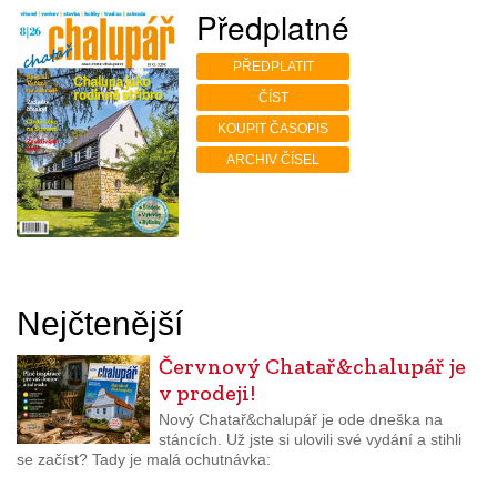
Předplatné
PŘEDPLATIT
ČÍST
KOUPIT ČASOPIS
ARCHIV ČÍSEL
Nejčtenější
Červnový Chatař&chalupář je
v prodeji!
Nový Chatař&chalupář je ode dneška na
stáncích. Už jste si ulovili své vydání a stihli
se začíst? Tady je malá ochutnávka: