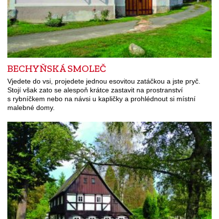
BECHYŇSKÁ SMOLEČ
Vjedete do vsi, projedete jednou esovitou zatáčkou a jste pryč.
Stojí však zato se alespoň krátce zastavit na prostranství
s rybníčkem nebo na návsi u kapličky a prohlédnout si místní
malebné domy.