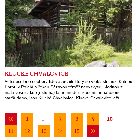
KLUCKÉ CHVALOVICE
Větší ucelené soubory lidové architektury se v oblasti mezi Kutnou
Horou v Polabí a řekou Sázavou téměř nevyskytují. Jednou z
mála vesnic, kde ještě najdeme modernizacemi nenarušené
starší domy, jsou Klucké Chvalovice. Klucké Chvalovice leží…
«
1
...
7
8
9
10
»
11
12
13
14
15