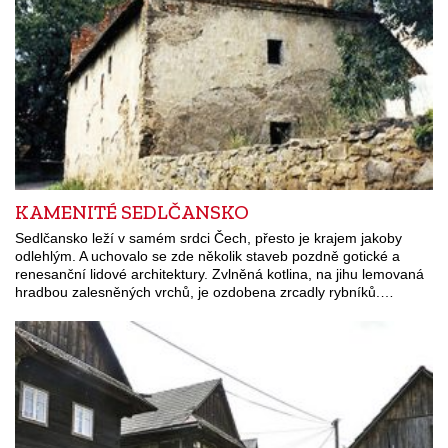
KAMENITÉ SEDLČANSKO
Sedlčansko leží v samém srdci Čech, přesto je krajem jakoby
odlehlým. A uchovalo se zde několik staveb pozdně gotické a
renesanční lidové architektury. Zvlněná kotlina, na jihu lemovaná
hradbou zalesněných vrchů, je ozdobena zrcadly rybníků.…