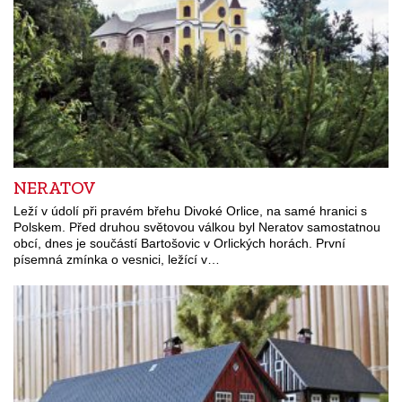
NERATOV
Leží v údolí při pravém břehu Divoké Orlice, na samé hranici s
Polskem. Před druhou světovou válkou byl Neratov samostatnou
obcí, dnes je součástí Bartošovic v Orlických horách. První
písemná zmínka o vesnici, ležící v…