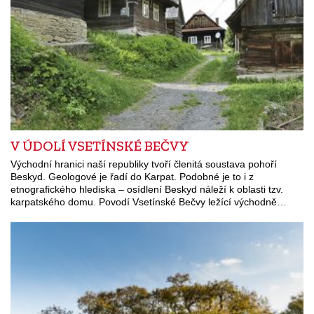
V ÚDOLÍ VSETÍNSKÉ BEČVY
Východní hranici naší republiky tvoří členitá soustava pohoří
Beskyd. Geologové je řadí do Karpat. Podobné je to i z
etnografického hlediska – osídlení Beskyd náleží k oblasti tzv.
karpatského domu. Povodí Vsetínské Bečvy ležící východně…