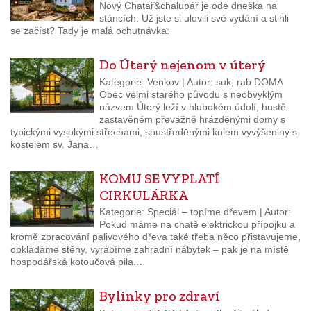
Nový Chatař&chalupář je ode dneška na
stáncích. Už jste si ulovili své vydání a stihli
se začíst? Tady je malá ochutnávka:
Do Úterý nejenom v úterý
Kategorie: Venkov | Autor: suk, rab DOMA
Obec velmi starého původu s neobvyklým
názvem Úterý leží v hlubokém údolí, hustě
zastavěném převážně hrázděnými domy s
typickými vysokými střechami, soustředěnými kolem vyvýšeniny s
kostelem sv. Jana…
KOMU SE VYPLATÍ
CIRKULÁRKA
Kategorie: Speciál – topíme dřevem | Autor:
Pokud máme na chatě elektrickou přípojku a
kromě zpracování palivového dřeva také třeba něco přistavujeme,
obkládáme stěny, vyrábíme zahradní nábytek – pak je na místě
hospodářská kotoučová pila.…
Bylinky pro zdraví