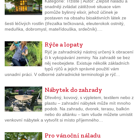
Kategorie: Tržiště | Autor: Zlepšit náladu a
snadněji zvládat zátěžové situace vám
pomůže bylinný elixír, jehož účinek je
postaven na obsahu bioaktivních látek ze
šesti léčivých rostlin (třezalka tečkovaná, eleuterokok ostnitý,
meduňka, dobromysl, mateřídouška, srdečník).…
Rýče a lopaty
Rýč je zahradnický nástroj určený k obracení
či k vykopávání zeminy. Na zahradě se bez
něj neobejdete. Existuje několik základních
typů rýčů a jejich správné použití vám
usnadní práci. V odborné zahradnické terminologii je rýč…
Nábytek do zahrady
Dřevěný, kovový, s výpletem, textilem nebo z
plastu – zahradní nábytek může mít mnoho
podob. Na zahradu, dvorek, terasu, balkón
nebo do altánku – tam všude můžete umístit
venkovní nábytek a vytvořit si místo příjemného…
Pro vánoční náladu