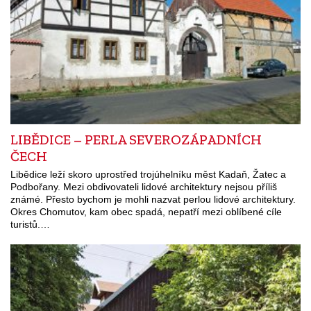
LIBĚDICE – PERLA SEVEROZÁPADNÍCH
ČECH
Libědice leží skoro uprostřed trojúhelníku měst Kadaň, Žatec a
Podbořany. Mezi obdivovateli lidové architektury nejsou příliš
známé. Přesto bychom je mohli nazvat perlou lidové architektury.
Okres Chomutov, kam obec spadá, nepatří mezi oblíbené cíle
turistů.…