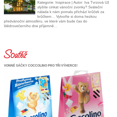
Kategorie: Inspirace | Autor: Iva Tvrzová Už
slyšíte cinkat vánoční zvonky? Sváteční
nálada k nám pomalu přichází krůček za
krůčkem… Vytvořte si doma hezkou
předvánoční atmosféru, ve které vám bude čas do
štědrovečerního dne příjemně…
VONNÉ SÁČKY COCCOLINO PRO TŘI VÝHERCE!