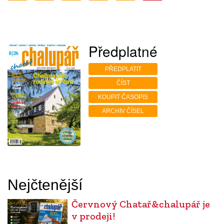
Předplatné
PŘEDPLATIT
ČÍST
KOUPIT ČASOPIS
ARCHIV ČÍSEL
Nejčtenější
Červnový Chatař&chalupář je
v prodeji!