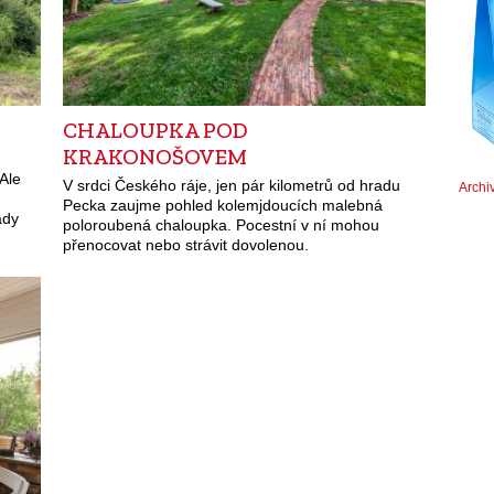
CHALOUPKA POD
KRAKONOŠOVEM
 Ale
V srdci Českého ráje, jen pár kilometrů od hradu
Archi
Pecka zaujme pohled kolemjdoucích malebná
ady
poloroubená chaloupka. Pocestní v ní mohou
přenocovat nebo strávit dovolenou.