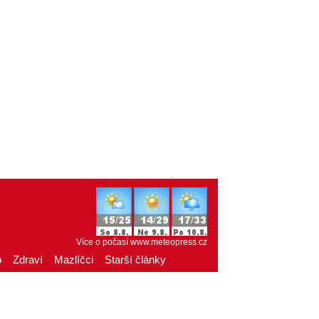
Více o počasí
www.meteopress.cz
o
Zdraví
Mazlíčci
Starší články