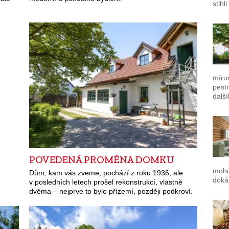
stihl
mírum
pest
dalš
POVEDENÁ PROMĚNA DOMKU
mohou
Dům, kam vás zveme, pochází z roku 1936, ale
dokáž
v posledních letech prošel rekonstrukcí, vlastně
dvěma – nejprve to bylo přízemí, později podkroví.