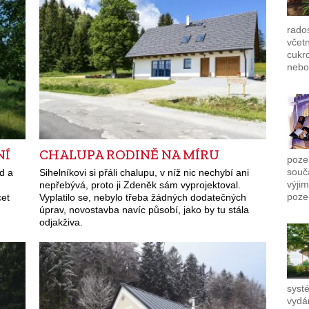
rado
včet
cukro
nebo
NÍ
CHALUPA RODINĚ NA MÍRU
poze
souč
id a
Sihelníkovi si přáli chalupu, v níž nic nechybí ani
výjim
nepřebývá, proto ji Zdeněk sám vyprojektoval.
poze
cet
Vyplatilo se, nebylo třeba žádných dodatečných
úprav, novostavba navíc působí, jako by tu stála
odjakživa.
syst
vydán