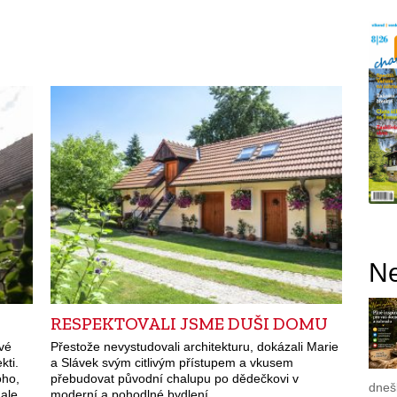
Ne
RESPEKTOVALI JSME DUŠI DOMU
vé
Přestože nevystudovali architekturu, dokázali Marie
kti.
a Slávek svým citlivým přístupem a vkusem
oho,
přebudovat původní chalupu po dědečkovi v
dnešk
 ale
moderní a pohodlné bydlení.