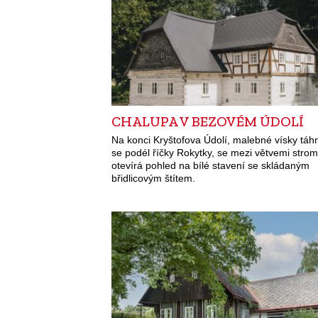
CHALUPA V BEZOVÉM ÚDOLÍ
Na konci Kryštofova Údolí, malebné vísky táh
se podél říčky Rokytky, se mezi větvemi stro
otevírá pohled na bílé stavení se skládaným
břidlicovým štítem.