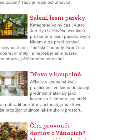
i se začíst? Tady je malá ochutnávka:
Šálení lesní paseky
Kategorie: Volný čas | Autor:
Jan Rys U člověka vyvolává
prosluněná lesní paseka svým
klidem a na první pohled
ilovností pocit “božské” pohody. Krouží tu
robarevní motýli a nepřeberné množství
ího hmyzu, přilákaného sem vůní…
Dřevo v koupelně
Ačkoliv v koupelně kvůli
praktičnosti většinou dostávají
přednost materiály jako
keramika či kámen, jen stěží
 nahradit unikátní vlastnosti, jimiž dřevo
e propůjčit útulnost jakémukoliv prostoru.
Čím provonět
domov o Vánocích?