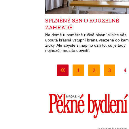
SPLNĚNÝ SEN O KOUZELNÉ
ZAHRADĚ
Na domě u poměrně rušné hlavní silnice vás
upoutá krásná vstupní brána vsazená do ka
zídky. Ale abyste si naplno užili to, co je tady
nejhezčí, musíte dovnitř.
«
1
2
3
4