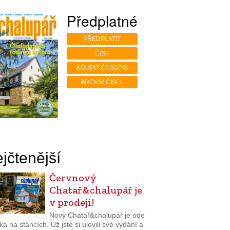
Předplatné
PŘEDPLATIT
ČÍST
KOUPIT ČASOPIS
ARCHIV ČÍSEL
jčtenější
Červnový
Chatař&chalupář je
v prodeji!
Nový Chatař&chalupář je ode
a na stáncích. Už jste si ulovili své vydání a