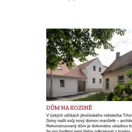
DŮM NA KOZINĚ
V úzkých uličkách jihočeského městečka Trho
Sviny našli svůj nový domov manželé – archite
Rekonstruovaný dům je dokonalou ukázkou t
že pro bydlení není třeba odkrajovat z krajiny,