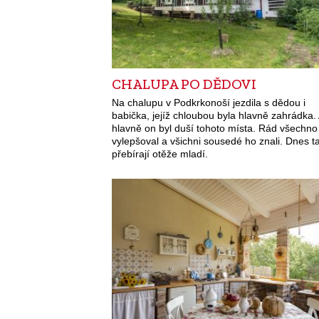
CHALUPA PO DĚDOVI
Na chalupu v Podkrkonoší jezdila s dědou i
babička, jejíž chloubou byla hlavně zahrádka.
hlavně on byl duší tohoto místa. Rád všechno
vylepšoval a všichni sousedé ho znali. Dnes t
přebírají otěže mladí.