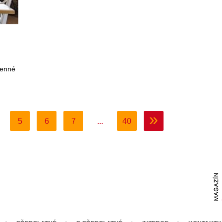
menné
»
5
6
7
...
40