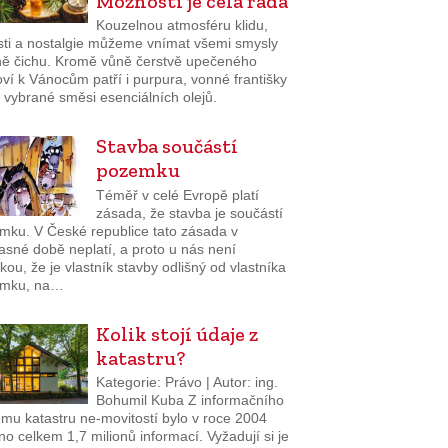
Možností je celá řada
Kouzelnou atmosféru klidu,
sti a nostalgie můžeme vnímat všemi smysly
ně čichu. Kromě vůně čerstvě upečeného
ví k Vánocům patří i purpura, vonné františky
 vybrané směsi esenciálních olejů.
Stavba součástí
pozemku
Téměř v celé Evropě platí
zásada, že stavba je součástí
mku. V České republice tato zásada v
asné době neplatí, a proto u nás není
kou, že je vlastník stavby odlišný od vlastníka
mku, na…
Kolik stojí údaje z
katastru?
Kategorie: Právo | Autor: ing.
Bohumil Kuba Z informačního
ému katastru ne-movitostí bylo v roce 2004
o celkem 1,7 milionů informací. Vyžadují si je