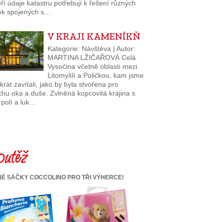
teří údaje katastru potřebují k řešení různých
ek spojených s…
V KRAJI KAMENÍKŇ
Kategorie: Návštěva | Autor:
MARTINA LŽIČAŘOVÁ Celá
Vysočina včetně oblasti mezi
Litomyšlí a Poličkou, kam jsme
krát zavítali, jako by byla stvořena pro
chu oka a duše. Zvlněná kopcovitá krajina s
 polí a luk…
É SÁČKY COCCOLINO PRO TŘI VÝHERCE!