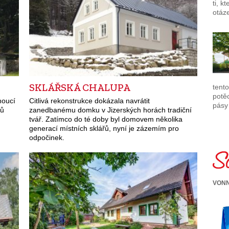
ti, k
otáz
SKLÁŘSKÁ CHALUPA
tento
potě
noucí
Citlivá rekonstrukce dokázala navrátit
pásy
mů
zanedbanému domku v Jizerských horách tradiční
tvář. Zatímco do té doby byl domovem několika
generací místních sklářů, nyní je zázemím pro
odpočinek.
VONN