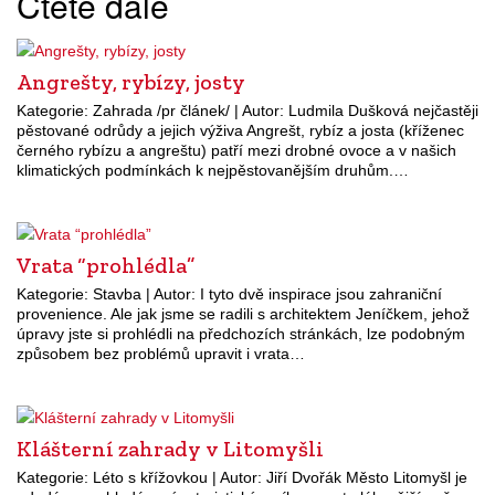
Čtěte dále
Angrešty, rybízy, josty
Kategorie: Zahrada /pr článek/ | Autor: Ludmila Dušková nejčastěji
pěstované odrůdy a jejich výživa Angrešt, rybíz a josta (kříženec
černého rybízu a angreštu) patří mezi drobné ovoce a v našich
klimatických podmínkách k nejpěstovanějším druhům.…
Vrata “prohlédla”
Kategorie: Stavba | Autor: I tyto dvě inspirace jsou zahraniční
provenience. Ale jak jsme se radili s architektem Jeníčkem, jehož
úpravy jste si prohlédli na předchozích stránkách, lze podobným
způsobem bez problémů upravit i vrata…
Klášterní zahrady v Litomyšli
Kategorie: Léto s křížovkou | Autor: Jiří Dvořák Město Litomyšl je