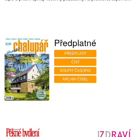
Předplatné
PŘEDPLATIT
ČÍST
KOUPIT ČASOPIS
ARCHIV ČÍSEL