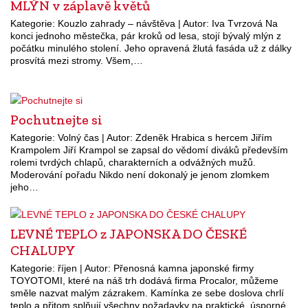
MLÝN v záplavě květů
Kategorie: Kouzlo zahrady – návštěva | Autor: Iva Tvrzová Na
konci jednoho městečka, pár kroků od lesa, stojí bývalý mlýn z
počátku minulého stolení. Jeho opravená žlutá fasáda už z dálky
prosvítá mezi stromy. Všem,…
Pochutnejte si
Kategorie: Volný čas | Autor: Zdeněk Hrabica s hercem Jiřím
Krampolem Jiří Krampol se zapsal do vědomí diváků především
rolemi tvrdých chlapů, charakterních a odvážných mužů.
Moderování pořadu Nikdo není dokonalý je jenom zlomkem
jeho…
LEVNÉ TEPLO z JAPONSKA DO ČESKÉ
CHALUPY
Kategorie: říjen | Autor: Přenosná kamna japonské firmy
TOYOTOMI, které na náš trh dodává firma Procalor, můžeme
směle nazvat malým zázrakem. Kamínka ze sebe doslova chrlí
teplo a přitom splňují všechny požadavky na praktické, úsporné…