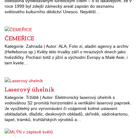
odedávna vyhledávaným turistickým cílem – o to lákavějším, že v
roce 1999 byl zdejší zámecký areál zapsán do seznamu
světového kulturního dědictví Unesco. Největší…
ČEMEŘICE
Kategorie: Zahrada | Autor: ALA, Foto zi, aladin agency a archiv
(Helleborus sp.) Květy této trvalky září v mrazivých dnech jako
hvězdičky. Pochází totiž z jižní a východní Evropy a Malé Asie; i
tam kvete…
Laserový úhelník
Kategorie: Tržiště | Autor: Elektronický laserový úhelník s
vodováhou S2 promítá horizontální a vertikální laserový paprsek.
Je využitelný pro vyrovnávání či vzájemně kolmé ustavení
obkladaček, dlaždic, deskových obkladů, skříněk, sádrokartonu,
tapet, trámků, truhlářských výrobků a…