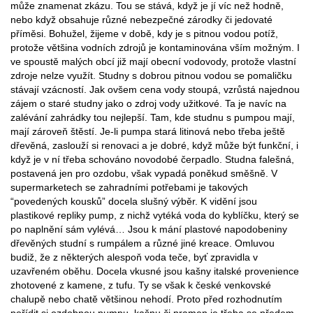
může znamenat zkázu. Tou se stává, když je jí víc než hodně,
nebo když obsahuje různé nebezpečné zárodky či jedovaté
příměsi. Bohužel, žijeme v době, kdy je s pitnou vodou potíž,
protože většina vodních zdrojů je kontaminována vším možným. I
ve spoustě malých obcí již mají obecní vodovody, protože vlastní
zdroje nelze využít. Studny s dobrou pitnou vodou se pomaličku
stávají vzácností. Jak ovšem cena vody stoupá, vzrůstá najednou
zájem o staré studny jako o zdroj vody užitkové. Ta je navíc na
zalévání zahrádky tou nejlepší. Tam, kde studnu s pumpou mají,
mají zároveň štěstí. Je-li pumpa stará litinová nebo třeba ještě
dřevěná, zaslouží si renovaci a je dobré, když může být funkční, i
když je v ní třeba schováno novodobé čerpadlo. Studna falešná,
postavená jen pro ozdobu, však vypadá poněkud směšně. V
supermarketech se zahradními potřebami je takových
“povedených kousků” docela slušný výběr. K vidění jsou
plastikové repliky pump, z nichž vytéká voda do kyblíčku, který se
po naplnění sám vylévá… Jsou k mání plastové napodobeniny
dřevěných studní s rumpálem a různé jiné kreace. Omluvou
budiž, že z některých alespoň voda teče, byť zpravidla v
uzavřeném oběhu. Docela vkusné jsou kašny italské provenience
zhotovené z kamene, z tufu. Ty se však k české venkovské
chalupě nebo chatě většinou nehodí. Proto před rozhodnutím
pořídit si ozdobnou pumpu, kašnu či pramen je třeba se předem