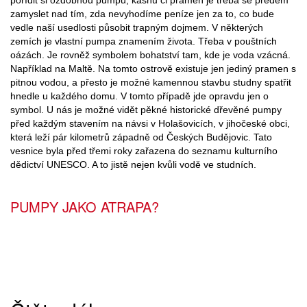
zamyslet nad tím, zda nevyhodíme peníze jen za to, co bude
vedle naší usedlosti působit trapným dojmem. V některých
zemích je vlastní pumpa znamením života. Třeba v pouštních
oázách. Je rovněž symbolem bohatství tam, kde je voda vzácná.
Například na Maltě. Na tomto ostrově existuje jen jediný pramen s
pitnou vodou, a přesto je možné kamennou stavbu studny spatřit
hnedle u každého domu. V tomto případě jde opravdu jen o
symbol. U nás je možné vidět pěkné historické dřevěné pumpy
před každým stavením na návsi v Holašovicích, v jihočeské obci,
která leží pár kilometrů západně od Českých Budějovic. Tato
vesnice byla před třemi roky zařazena do seznamu kulturního
dědictví UNESCO. A to jistě nejen kvůli vodě ve studních.
PUMPY JAKO ATRAPA?