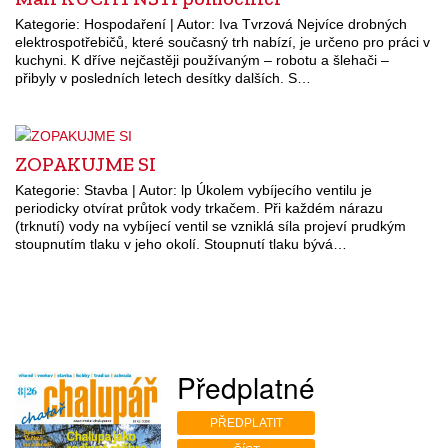
Kategorie: Hospodaření | Autor: Iva Tvrzová Nejvíce drobných
elektrospotřebičů, které současný trh nabízí, je určeno pro práci v
kuchyni. K dříve nejčastěji používaným – robotu a šlehači –
přibyly v posledních letech desítky dalších. S…
ZOPAKUJME SI
Kategorie: Stavba | Autor: lp Úkolem vybíjecího ventilu je
periodicky otvírat průtok vody trkačem. Při každém nárazu
(trknutí) vody na vybíjecí ventil se vzniklá síla projeví prudkým
stoupnutím tlaku v jeho okolí. Stoupnutí tlaku bývá…
Předplatné
PŘEDPLATIT