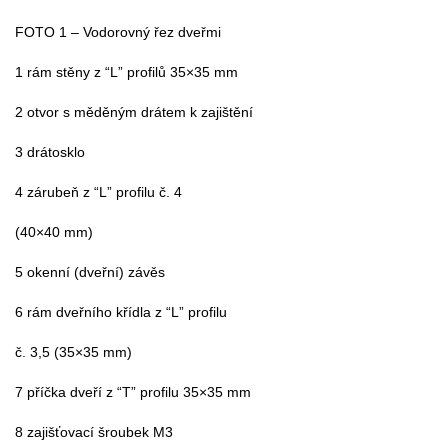
FOTO 1 – Vodorovný řez dveřmi
1 rám stěny z “L” profilů 35×35 mm
2 otvor s měděným drátem k zajištění
3 drátosklo
4 zárubeň z “L” profilu č. 4
(40×40 mm)
5 okenní (dveřní) závěs
6 rám dveřního křídla z “L” profilu
č. 3,5 (35×35 mm)
7 příčka dveří z “T” profilu 35×35 mm
8 zajišťovací šroubek M3