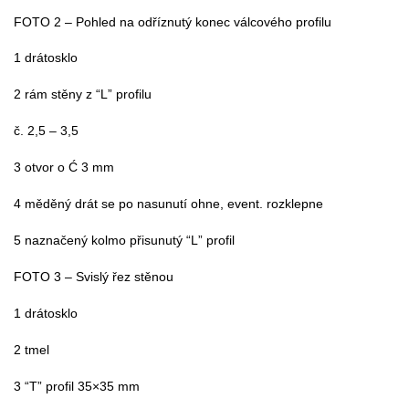
FOTO 2 – Pohled na odříznutý konec válcového profilu
1 drátosklo
2 rám stěny z “L” profilu
č. 2,5 – 3,5
3 otvor o Ć 3 mm
4 měděný drát se po nasunutí ohne, event. rozklepne
5 naznačený kolmo přisunutý “L” profil
FOTO 3 – Svislý řez stěnou
1 drátosklo
2 tmel
3 “T” profil 35×35 mm