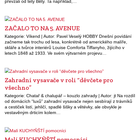
převzali od tety Běty. Ta například,…
ZAČALO TO NA 5. AVENUE
Kategorie: Víkend | Autor: Pavel Veselý HOBBY Dnešní povídání
začneme tak trochu od lesa, konkrétně od amerického malíře,
skláře a tvůrce interiérů Louise Comforta Tiffanyho, žijícího v
letech 1848 až 1933. Ve svém výtvarném projevu…
Zahradní vysavače v roli “děvčete pro
všechno”
Kategorie: Chatař & chalupář – kouzlo zahrady | Autor: jt Na rozdíl
od domácích “luxů” zahradní vysavače nejen sesbírají z trávníků
a cestiček listí, jehličí, spadlé šišky a větévky, ale obvykle je
vestavěným drticím kolem…
Malí KUCHYŇŠTÍ pomocníci