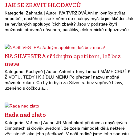
JAK SE ZBAVIT HLODAVCŮ
Kategorie: Zahrada | Autor: IVA TVRZOVÁ Ani milovníky zvířat
nepotěší, nastěhují-li se k němu do chalupy myši či jiní škůdci. Jak
se nevítaných spolubydlících zbavit? Jsou v podstatě čtyři
možnosti: otrávená návnada, pastičky, elektronické odpuzovače…
NA SILVESTRA sřádným apetitem, leč bez
masa!
Kategorie: Kuchyně | Autor: Antonín Tony Linhart MÁME CHUŤ K
ŽIVOTU, TEDY I K JÍDLU MENU Po přečtení názvu možná
mávnete rukou. Co by to bylo za Silvestra bez vepřové hlavy,
uzeného s čočkou a…
Rada nad zlato
Kategorie: Vaříme | Autor: JR Mnohokrát při docela obyčejných
činnostech si člověk uvědomí, že zcela mimoděk dělá některé
věci stejně jako jeho předkové. V naší rodině jsme toho spoustu