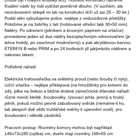
Kvalitní nátěr by měl vydržet poměrně dlouho. (V suchém, ale
neizolovaném sklepě mi lak na konstrukci drží už asi 25 – 30 let.)
Podél stěn vybudujeme police, nejlépe z vodovzdorné překližky.
Položíme je na žebříky z latí (hoblované střešní latě 30×50 mm).
Nátěry: Po odrezení (pilníkem a brusným papírem na vrtačce)
provedeme jeden až dva nátěry bezoplachovým odrezovačem (je
lehce hnědý, po zaschnutí modročerný) a pak akrylátovou barvou
ETERFIX B nebo PRIM a po 24 hodinách již jakýmkoliv nátěrem a
nakonec lakem.
Potřebné nářadí:
Elektrická trafosvářečka na světelný proud (nebo šrouby či nýty),
ruční vrtačka – nejlépe příklepová (na hmoždinky pro kotvení do
zdi), pilka na železo a běžné drobné zámečnické dílenské nářadí:
různé menší kleště, šroubováky, rýsovací jehla, jemný a hrubý
pilník, pokud možno pevně zabudovaný svěrák (nemáme-li ho,
tak alespoň dvě větší truhlářské svěrky k upevnění oceli), pro
šroubování i několik závitníků.
Pracovní postup: Rozměry komory mohou být například
146x73x180 (výška) cm, dveře mají rozměry 168×65 cm.