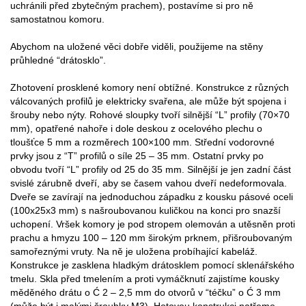
uchránili před zbytečným prachem), postavíme si pro ně
samostatnou komoru.
Abychom na uložené věci dobře viděli, použijeme na stěny
průhledné “drátosklo”.
Zhotovení prosklené komory není obtížné. Konstrukce z různých
válcovaných profilů je elektricky svařena, ale může být spojena i
šrouby nebo nýty. Rohové sloupky tvoří silnější “L” profily (70×70
mm), opatřené nahoře i dole deskou z ocelového plechu o
tloušťce 5 mm a rozměrech 100×100 mm. Střední vodorovné
prvky jsou z “T” profilů o síle 25 – 35 mm. Ostatní prvky po
obvodu tvoří “L” profily od 25 do 35 mm. Silnější je jen zadní část
svislé zárubně dveří, aby se časem vahou dveří nedeformovala.
Dveře se zavírají na jednoduchou západku z kousku pásové oceli
(100x25x3 mm) s našroubovanou kuličkou na konci pro snazší
uchopení. Vršek komory je pod stropem olemován a utěsněn proti
prachu a hmyzu 100 – 120 mm širokým prknem, přišroubovaným
samořeznými vruty. Na ně je uložena probíhající kabeláž.
Konstrukce je zasklena hladkým drátosklem pomocí sklenářského
tmelu. Skla před tmelením a proti vymáčknutí zajistíme kousky
měděného drátu o Ć 2 – 2,5 mm do otvorů v “téčku” o Ć 3 mm
(může být i malými šroubky M3). Hotovou konstrukci natřeme.