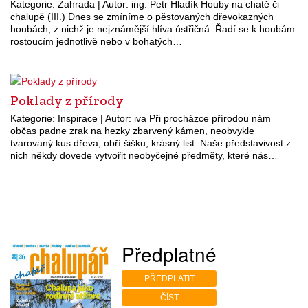
Kategorie: Zahrada | Autor: ing. Petr Hladík Houby na chatě či
chalupě (III.) Dnes se zmíníme o pěstovaných dřevokazných
houbách, z nichž je nejznámější hlíva ústřičná. Řadí se k houbám
rostoucím jednotlivě nebo v bohatých…
Poklady z přírody
Kategorie: Inspirace | Autor: iva Při procházce přírodou nám
občas padne zrak na hezky zbarvený kámen, neobvykle
tvarovaný kus dřeva, obří šišku, krásný list. Naše představivost z
nich někdy dovede vytvořit neobyčejné předměty, které nás…
Předplatné
PŘEDPLATIT
ČÍST