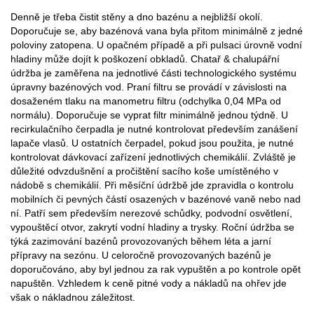
Denně je třeba čistit stěny a dno bazénu a nejbližší okolí.
Doporučuje se, aby bazénová vana byla přitom minimálně z jedné
poloviny zatopena. U opačném případě a při pulsaci úrovně vodní
hladiny může dojít k poškození obkladů. Chatař & chalupářní
údržba je zaměřena na jednotlivé části technologického systému
úpravny bazénových vod. Praní filtru se provádí v závislosti na
dosaženém tlaku na manometru filtru (odchylka 0,04 MPa od
normálu). Doporučuje se vyprat filtr minimálně jednou týdně. U
recirkulačního čerpadla je nutné kontrolovat především zanášení
lapače vlasů. U ostatních čerpadel, pokud jsou použita, je nutné
kontrolovat dávkovací zařízení jednotlivých chemikálií. Zvláště je
důležité odvzdušnění a pročištění sacího koše umístěného v
nádobě s chemikálií. Při měsíční údržbě jde zpravidla o kontrolu
mobilních či pevných částí osazených v bazénové vaně nebo nad
ní. Patří sem především nerezové schůdky, podvodní osvětlení,
vypouštěcí otvor, zakrytí vodní hladiny a trysky. Roční údržba se
týká zazimování bazénů provozovaných během léta a jarní
přípravy na sezónu. U celoročně provozovaných bazénů je
doporučováno, aby byl jednou za rak vypuštěn a po kontrole opět
napuštěn. Vzhledem k ceně pitné vody a nákladů na ohřev jde
však o nákladnou záležitost.