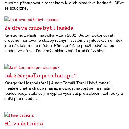
musíme přistupovat s respektem k jejich historické hodnotě. Dříve
se soudržné…
Ze dřeva může být i fasáda
Kategorie: Zvláštní nabídka – září 2002 | Autor: Dokončovat i
dřevěné montované stavby různými systémy syntetických omítek
je u nás tak trochu módou. Přirozenější je použít odvětranou
fasádu ze dřeva. Dřevěný obklad změní tradiční vzhled…
Jaké čerpadlo pro chalupu?
Kategorie: Hospodaření | Autor: Tomáš Trapl I když mnozí
majitelé chat a chalup mají již možnost napojit se na místní
rozvod vody, stále se jim vyplatí využívat pro zalévání zahrádky a
další práce vodu z…
Hlíva ústřičná