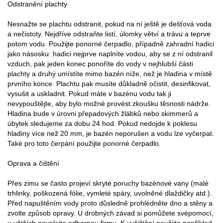
Odstranění plachty
Nesnažte se plachtu odstranit, pokud na ní ještě je dešťová voda
a nečistoty. Nejdříve odstraňte listí, úlomky větví a trávu a teprve
potom vodu. Použijte ponorné čerpadlo, případně zahradní hadici
jako násosku: hadici nejprve naplníte vodou, aby se z ní odstranil
vzduch, pak jeden konec ponoříte do vody v nejhlubší části
plachty a druhý umístíte mimo bazén níže, než je hladina v místě
prvního konce. Plachtu pak musíte důkladně očistit, desinfikovat,
vysušit a uskladnit. Pokud máte v bazénu vodu tak ji
nevypouštějte, aby bylo možné provést zkoušku těsnosti nádrže.
Hladina bude v úrovni přepadových žlábků nebo skimmerů a
úbytek sledujeme za dobu 24 hod. Pokud nedojde k poklesu
hladiny více než 20 mm, je bazén neporušen a vodu lze vyčerpat.
Také pro toto čerpání použijte ponorné čerpadlo.
Oprava a čištění
Přes zimu se často projeví skryté poruchy bazénové vany (malé
trhlinky, poškozená fólie, vymleté spáry, uvolněné dlaždičky atd.).
Před napuštěním vody proto důsledně prohlédněte dno a stěny a
zvolte způsob opravy. U drobných závad si pomůžete svépomocí,
u větších povolejte odbornou firmu. K vyčištění použijte například