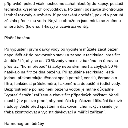
přípravků, pokud však nechceme sahat hlouběji do kapsy, postačí
technická kyselina chlorovodíková. Po zimní odstávce zkontrolujte
i trubní rozvody a uzávěry. K popraskání dochází, pokud v potrubí
zůstala přes zimu voda. Nejvíce ohrožena jsou místa se změnou
směru toku (kolena, T-kusy) a uzavírací ventily.
Plnění bazénu
Po vypuštění první dávky vody po vyčištění můžete začít bazén
napouštět až do provozního stavu a zapnout recirkulaci přes filtr.
Je důležité, aby se asi 70 % vody vracelo z bazénu na úpravnu
přes tzv. “horní přepad” (žlábky nebo skimmer) a zbylých 30 %
natékalo na filtr ze dna bazénu. Při spuštěné recirkulaci ještě
jednou překontrolujte těsnost spojů potrubí, ventilů, čerpadla a
filtru, funkčnost průtokoměru, tlakoměru a dopuštění ředící vody.
Bezprostředně po naplnění bazénu vodou je nutné důkladně
“vyprat” filtrační zařízení a zbavit filtr případných nečistot. Ventil
musí být v poloze praní, aby nedošlo k poškození filtrační tlakové
nádoby. Ještě před spuštěním dávkování chemických činidel je
třeba zkontrolovat a vyčistit dávkovací a měřící zařízení.
Harmonogram údržby