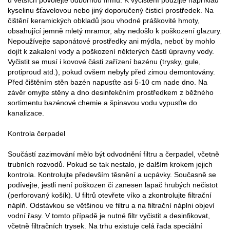
kyselinu šťavelovou nebo jiný doporučený čisticí prostředek. Na
čištění keramických obkladů jsou vhodné práškovité hmoty,
obsahující jemně mletý mramor, aby nedošlo k poškození glazury.
Nepoužívejte saponátové prostředky ani mýdla, neboť by mohlo
dojít k zakalení vody a poškození některých částí úpravny vody.
Vyčistit se musí i kovové části zařízení bazénu (trysky, gule,
protiproud atd.), pokud ovšem nebyly před zimou demontovány.
Před čištěním stěn bazén napusťte asi 5-10 cm nade dno. Na
závěr omyjte stěny a dno desinfekčním prostředkem z běžného
sortimentu bazénové chemie a špinavou vodu vypusťte do
kanalizace.
Kontrola čerpadel
Součástí zazimování mělo být odvodnění filtru a čerpadel, včetně
trubních rozvodů. Pokud se tak nestalo, je dalším krokem jejich
kontrola. Kontrolujte především těsnění a ucpávky. Současně se
podívejte, jestli není poškozen či zanesen lapač hrubých nečistot
(perforovaný košík). U filtrů otevřete víko a zkontrolujte filtrační
náplň. Odstávkou se většinou ve filtru a na filtrační náplni objeví
vodní řasy. V tomto případě je nutné filtr vyčistit a desinfikovat,
včetně filtračních trysek. Na trhu existuje celá řada speciální