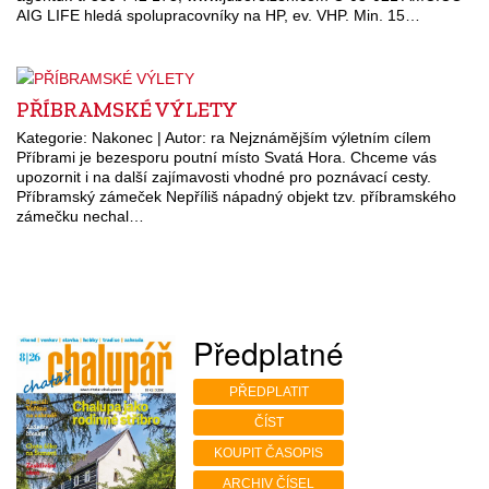
AIG LIFE hledá spolupracovníky na HP, ev. VHP. Min. 15…
PŘÍBRAMSKÉ VÝLETY
Kategorie: Nakonec | Autor: ra Nejznámějším výletním cílem
Příbrami je bezesporu poutní místo Svatá Hora. Chceme vás
upozornit i na další zajímavosti vhodné pro poznávací cesty.
Příbramský zámeček Nepříliš nápadný objekt tzv. příbramského
zámečku nechal…
Předplatné
PŘEDPLATIT
ČÍST
KOUPIT ČASOPIS
ARCHIV ČÍSEL