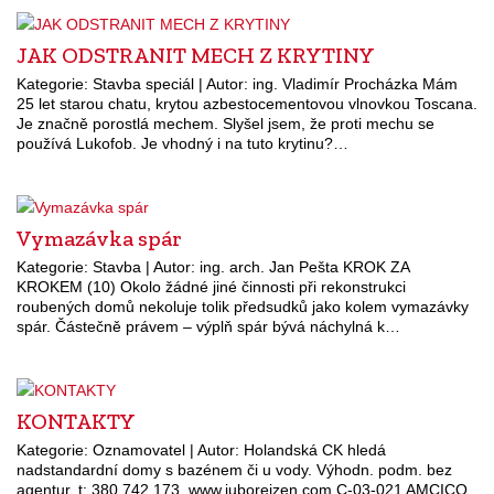
JAK ODSTRANIT MECH Z KRYTINY
Kategorie: Stavba speciál | Autor: ing. Vladimír Procházka Mám
25 let starou chatu, krytou azbestocementovou vlnovkou Toscana.
Je značně porostlá mechem. Slyšel jsem, že proti mechu se
používá Lukofob. Je vhodný i na tuto krytinu?…
Vymazávka spár
Kategorie: Stavba | Autor: ing. arch. Jan Pešta KROK ZA
KROKEM (10) Okolo žádné jiné činnosti při rekonstrukci
roubených domů nekoluje tolik předsudků jako kolem vymazávky
spár. Částečně právem – výplň spár bývá náchylná k…
KONTAKTY
Kategorie: Oznamovatel | Autor: Holandská CK hledá
nadstandardní domy s bazénem či u vody. Výhodn. podm. bez
agentur. t: 380 742 173, www.juboreizen.com C-03-021 AMCICO