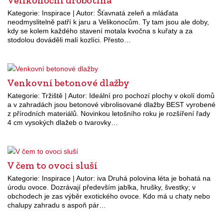
Velikonoční drobotina
Kategorie: Inspirace | Autor: Šťavnatá zeleň a mláďata
neodmyslitelně patří k jaru a Velikonocům. Ty tam jsou ale doby,
kdy se kolem každého stavení motala kvočna s kuřaty a za
stodolou dováděli malí kozlíci. Přesto…
Venkovní betonové dlažby
Kategorie: Tržiště | Autor: Ideální pro pochozí plochy v okolí domů
a v zahradách jsou betonové vibrolisované dlažby BEST vyrobené
z přírodních materiálů. Novinkou letošního roku je rozšíření řady
4 cm vysokých dlažeb o tvarovky…
V čem to ovoci sluší
Kategorie: Inspirace | Autor: iva Druhá polovina léta je bohatá na
úrodu ovoce. Dozrávají především jablka, hrušky, švestky; v
obchodech je zas výběr exotického ovoce. Kdo má u chaty nebo
chalupy zahradu s aspoň pár…