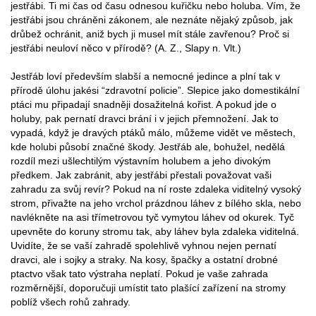
jestřábi. Ti mi čas od času odnesou kuřičku nebo holuba. Vím, že
jestřábi jsou chráněni zákonem, ale neznáte nějaký způsob, jak
drůbež ochránit, aniž bych ji musel mít stále zavřenou? Proč si
jestřábi neuloví něco v přírodě? (A. Z., Slapy n. Vlt.)
Jestřáb loví především slabší a nemocné jedince a plní tak v
přírodě úlohu jakési “zdravotní policie”. Slepice jako domestikální
ptáci mu připadají snadněji dosažitelná kořist. A pokud jde o
holuby, pak pernatí dravci brání i v jejich přemnožení. Jak to
vypadá, když je dravých ptáků málo, můžeme vidět ve městech,
kde holubi působí značné škody. Jestřáb ale, bohužel, nedělá
rozdíl mezi ušlechtilým výstavním holubem a jeho divokým
předkem. Jak zabránit, aby jestřábi přestali považovat vaši
zahradu za svůj revír? Pokud na ní roste zdaleka viditelný vysoký
strom, přivažte na jeho vrchol prázdnou láhev z bílého skla, nebo
navlékněte na asi třímetrovou tyč vymytou láhev od okurek. Tyč
upevněte do koruny stromu tak, aby láhev byla zdaleka viditelná.
Uvidíte, že se vaší zahradě spolehlivě vyhnou nejen pernatí
dravci, ale i sojky a straky. Na kosy, špačky a ostatní drobné
ptactvo však tato výstraha neplatí. Pokud je vaše zahrada
rozměrnější, doporučuji umístit tato plašící zařízení na stromy
poblíž všech rohů zahrady.