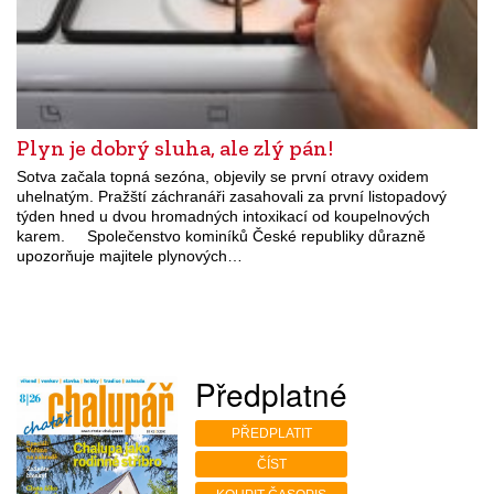
Plyn je dobrý sluha, ale zlý pán!
Sotva začala topná sezóna, objevily se první otravy oxidem
uhelnatým. Pražští záchranáři zasahovali za první listopadový
týden hned u dvou hromadných intoxikací od koupelnových
karem. Společenstvo kominíků České republiky důrazně
upozorňuje majitele plynových…
Předplatné
PŘEDPLATIT
ČÍST