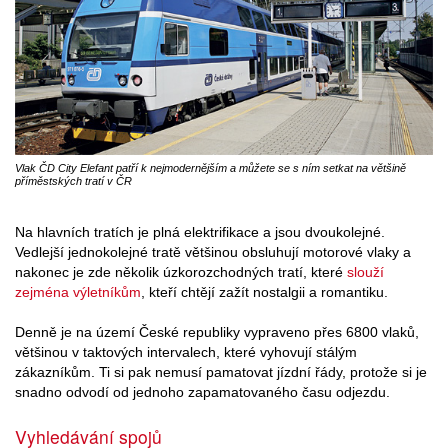
Vlak ČD City Elefant patří k nejmodernějším a můžete se s ním setkat na většině
příměstských tratí v ČR
Na hlavních tratích je plná elektrifikace a jsou dvoukolejné.
Vedlejší jednokolejné tratě většinou obsluhují motorové vlaky a
nakonec je zde několik úzkorozchodných tratí, které
slouží
zejména výletníkům
, kteří chtějí zažít nostalgii a romantiku.
Denně je na území České republiky vypraveno přes 6800 vlaků,
většinou v taktových intervalech, které vyhovují stálým
zákazníkům. Ti si pak nemusí pamatovat jízdní řády, protože si je
snadno odvodí od jednoho zapamatovaného času odjezdu.
Vyhledávání spojů