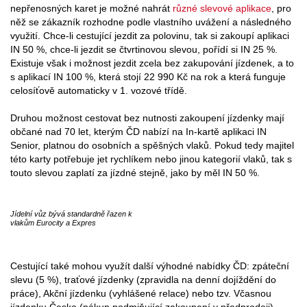
nepřenosných karet je možné nahrát
různé slevové aplikace
, pro
něž se zákazník rozhodne podle vlastního uvážení a následného
využití. Chce-li cestující jezdit za polovinu, tak si zakoupí aplikaci
IN 50 %, chce-li jezdit se čtvrtinovou slevou, pořídí si IN 25 %.
Existuje však i možnost jezdit zcela bez zakupování jízdenek, a to
s aplikací IN 100 %, která stojí 22 990 Kč na rok a která funguje
celosíťově automaticky v 1. vozové třídě.
Druhou možnost cestovat bez nutnosti zakoupení jízdenky mají
občané nad 70 let, kterým ČD nabízí na In-kartě aplikaci IN
Senior, platnou do osobních a spěšných vlaků. Pokud tedy majitel
této karty potřebuje jet rychlíkem nebo jinou kategorií vlaků, tak s
touto slevou zaplatí za jízdné stejně, jako by měl IN 50 %.
Jídelní vůz bývá standardně řazen k
vlakům Eurocity a Expres
Cestující také mohou využít další výhodné nabídky ČD: zpáteční
slevu (5 %), traťové jízdenky (zpravidla na denní dojíždění do
práce), Akční jízdenku (vyhlášené relace) nebo tzv. Včasnou
jízdenku Česko (nákup podmiňující zakoupení v předprodeji).