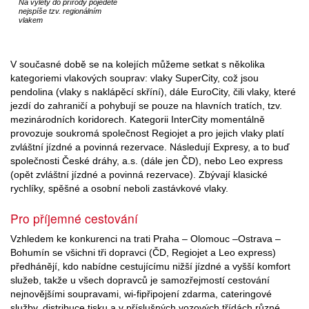
Na výlety do přírody pojedete
nejspíše tzv. regionálním
vlakem
V současné době se na kolejích můžeme setkat s několika
kategoriemi vlakových souprav: vlaky SuperCity, což jsou
pendolina (vlaky s naklápěcí skříní), dále EuroCity, čili vlaky, které
jezdí do zahraničí a pohybují se pouze na hlavních tratích, tzv.
mezinárodních koridorech. Kategorii InterCity momentálně
provozuje soukromá společnost Regiojet a pro jejich vlaky platí
zvláštní jízdné a povinná rezervace. Následují Expresy, a to buď
společnosti České dráhy, a.s. (dále jen ČD), nebo Leo express
(opět zvláštní jízdné a povinná rezervace). Zbývají klasické
rychlíky, spěšné a osobní neboli zastávkové vlaky.
Pro příjemné cestování
Vzhledem ke konkurenci na trati Praha – Olomouc –Ostrava –
Bohumín se všichni tři dopravci (ČD, Regiojet a Leo express)
předhánějí, kdo nabídne cestujícímu nižší jízdné a vyšší komfort
služeb, takže u všech dopravců je samozřejmostí cestování
nejnovějšími soupravami, wi-fipřipojení zdarma, cateringové
služby, distribuce tisku a v příslušných vozových třídách různé