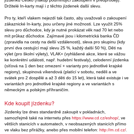
Držitelé In-karty mají i z těchto jízdenek další slevu.
Pro ty, kteří vlakem nejezdí tak často, aby uvažovali o zakoupení
zákaznické In-karty, jsou určeny jiné možnosti. Lze využít 25%
slevu pro důchodce, kdy je nutné prokázat věk nad 70 let nebo
mít průkaz důchodce. Zajímavé jsou i kilometrická banka ČD
(zpravidla na cesty na delší vzdálenosti), sleva pro skupinu (kdy
první dva cestující mají slevu 25 %, každý další 50 %), Děti na
výlet (pro školní výlety), VLAK+ (vyhlášené akce, které se vážou
ke konkrétní události, např. hudební festivaly), celodenní jízdenka
(síťová na 1 den bez omezení + varianty pro jednotlivé krajské
regiony), skupinová víkendová (platící v sobotu, neděli a ve
svátek pro 2 dospělé a až 3 děti do 15 let), která také existuje i ve
variantách pro jednotlivé krajské regiony a ve variantách s
německým a polským příhraničím.
Kde koupit jízdenku?
Jízdenky lze dnes standardně zakoupit v pokladnách,
samozřejmě také na internetu přes
https://www.cd.cz/eshop/
, ve
větších stanicích v automatech, v neobsazených stanicích přímo
ve vlaku bez přirážky, anebo přes mobilní telefon:
http://m.cd.cz/
.