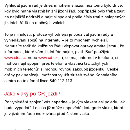
Vyhledat jízdní řád je dnes mnohem snazší, než tomu bylo dříve,
kdy bylo nutné vlastnit knižní jízdní řád, popřípadě bylo třeba zajít
na nejbližší nádraží a najít si spojení podle čísla trati z nalepených
jízdních řádů na otočných válcích.
To je minulostí, protože výhodnější je používat jízdní řády a
vyhledávání spojů na internetu – je to mnohem rychlejší.
Nemusíte totiž do knižního řádu vlepovat opravy amáte jistotu, že
informace, které vám jízdní řád najde, platí. Buď použijete
www.idos.cz
nebo
www.cd.cz
. Ti, co mají internet v telefonu, si
mohou najít spojení přes telefon a vlastníci tzv. „chytrých
mobilních telefonů“ si mohou rovnou zakoupit jízdenku. České
dráhy pak nabízejí i možnost využít služeb svého Kontaktního
centra na telefonní lince 840 112 113.
Jaké vlaky po ČR jezdí?
Po vyhledání spojení vás napadne – jakým vlakem asi pojedu, jak
bude vypadat? Leccos již může napovědět kategorie vlaku, která
je v jízdním řádu indikována před číslem vlaku.