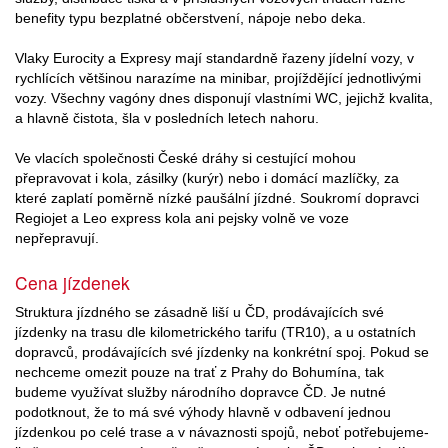
benefity typu bezplatné občerstvení, nápoje nebo deka.
Vlaky Eurocity a Expresy mají standardně řazeny jídelní vozy, v
rychlících většinou narazíme na minibar, projíždějící jednotlivými
vozy. Všechny vagóny dnes disponují vlastními WC, jejichž kvalita,
a hlavně čistota, šla v posledních letech nahoru.
Ve vlacích společnosti České dráhy si cestující mohou
přepravovat i kola, zásilky (kurýr) nebo i domácí mazlíčky, za
které zaplatí poměrně nízké paušální jízdné. Soukromí dopravci
Regiojet a Leo express kola ani pejsky volně ve voze
nepřepravují.
Cena jízdenek
Struktura jízdného se zásadně liší u ČD, prodávajících své
jízdenky na trasu dle kilometrického tarifu (TR10), a u ostatních
dopravců, prodávajících své jízdenky na konkrétní spoj. Pokud se
nechceme omezit pouze na trať z Prahy do Bohumína, tak
budeme využívat služby národního dopravce ČD. Je nutné
podotknout, že to má své výhody hlavně v odbavení jednou
jízdenkou po celé trase a v návaznosti spojů, neboť potřebujeme-