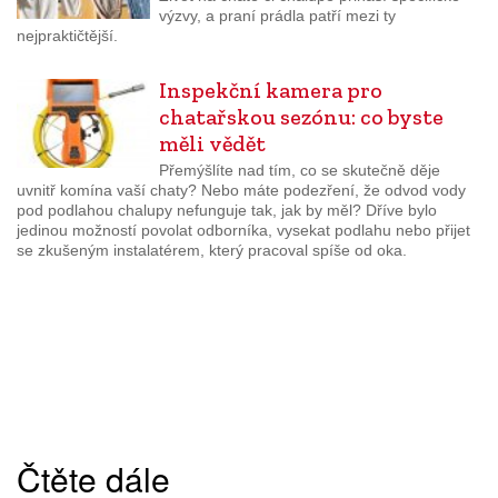
výzvy, a praní prádla patří mezi ty
nejpraktičtější.
Inspekční kamera pro
chatařskou sezónu: co byste
měli vědět
Přemýšlíte nad tím, co se skutečně děje
uvnitř komína vaší chaty? Nebo máte podezření, že odvod vody
pod podlahou chalupy nefunguje tak, jak by měl? Dříve bylo
jedinou možností povolat odborníka, vysekat podlahu nebo přijet
se zkušeným instalatérem, který pracoval spíše od oka.
Čtěte dále