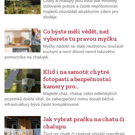
Chaty a chalupy jsou kvůli své mnohdy
izolované poloze a časté nepřítomnosti
majitelů obzvláště atraktivním cílem pro
zloděje.
Co byste měli vědět, než
vyberete tu pravou myčku
Myčky nádobí se staly nezbytnou součástí
kuchyní a není důvod nemít takového
pomocníka na chalupě.
Klid i na samotě: chytré
fotopasti a bezpečnostní
kamery pro…
Majitelé chat, chalup nebo odlehlejších
pozemků dobře vědí, že zabezpečení mimo dosah běžné
infrastruktury bývá často komplikované.
Jak vybrat pračku na chatu či
chalupu
Život na chatě či chalupě přináší specifické