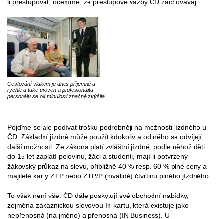
li přestupovat, oceníme, že přestupové vazby ČD zachovávají.
Cestování vlakem je dnes příjemné a
rychlé a také úroveň a profesionalita
personálu se od minulosti značně zvýšila
Pojďme se ale podívat trošku podrobněji na možnosti jízdného u
ČD. Základní jízdné může použít kdokoliv a od něho se odvíjejí
další možnosti. Ze zákona platí zvláštní jízdné, podle něhož děti
do 15 let zaplatí polovinu, žáci a studenti, mají-li potvrzený
žákovský průkaz na slevu, přibližně 40 % resp. 60 % plné ceny a
majitelé karty ZTP nebo ZTP/P (invalidé) čtvrtinu plného jízdného.
To však není vše. ČD dále poskytují své obchodní nabídky,
zejména zákaznickou slevovou In-kartu, která existuje jako
nepřenosná (na jméno) a přenosná (IN Business). U