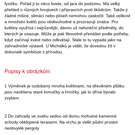
fyzičku. Pořád jí tu něco kvete, od jara do podzimu. Má velký
přehled o různých hnojivech i přípravcích proti škůdcům. Takže ji
žádné mšice, slimáci nebo plíseň nemohou zaskočit. Také velikost
a množství květů jsou obdivuhodné a prozrazují znalce. Pro
květiny využívá i nejrůznější, dávno už nefunkční předměty, do
kterých je osazuje. Může je pak libovolně přenášet podle potřeby,
když začínají kvést nebo odkvétají. Stále to tu vypadá jako na
zahradnické výstavě. U Michálků je vidět, že dovedou žít v
dokonalé symbióze s přírodou.
Popisy k obrázkům
1 Výměnek je ozdobený mnoha květinami, na dřevěném plůtku
jsou navěšeny staré konvičky a hrníčky, jak to dříve bývalo
zvykem
2 Do zahrady ve svahu vedou od domu mohutné kamenné
schody obklopené terasami. Na vrchu je vidět půdní prostor
neobvyklé pergoly