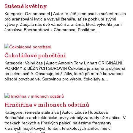
Sušené květiny
Kategorie: Oznamovatel | Autor: V létě jsme psali o sušení rostlin
pro aranžování kytic a vyzvali čtenáře, ať se pochlubí svými
výtvory. Zaujala nás dvě vánoční aranžmá, která vytvořila paní
Jaroslava Eberhardtová z Chomutova. Posíláme…
Čokoládové pohoštění
Kategorie: Volný čas | Autor: Antonín Tony Linhart ORIGINÁLNÍ
POKRMY Z BĚŽNÝCH SUROVIN Čokoláda je známá a oblíbená
na celém světě. Obsahuje totiž látky, které při mírné konzumaci
působí povzbudivě. Surovinou pro výrobu čokolády a…
Hrnčířina v milionech odstínů
Kategorie: řemesla stále živá | Autor: Libuše Hubičková
Sochařské a architektonické prvky zdobily zahrady už v antice. V
troskách řeckých a římských paláců nalézáme fragmenty
krásných majolikových fontán, terakotových amfor, mís či