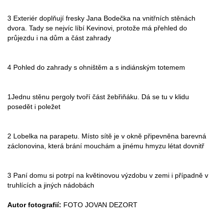
3 Exteriér doplňují fresky Jana Bodečka na vnitřních stěnách
dvora. Tady se nejvíc líbí Kevinovi, protože má přehled do
průjezdu i na dům a část zahrady
4 Pohled do zahrady s ohništěm a s indiánským totemem
1Jednu stěnu pergoly tvoří část žebřiňáku. Dá se tu v klidu
posedět i poležet
2 Lobelka na parapetu. Místo sítě je v okně připevněna barevná
záclonovina, která brání mouchám a jinému hmyzu létat dovnitř
3 Paní domu si potrpí na květinovou výzdobu v zemi i případně v
truhlících a jiných nádobách
Autor fotografií:
FOTO JOVAN DEZORT