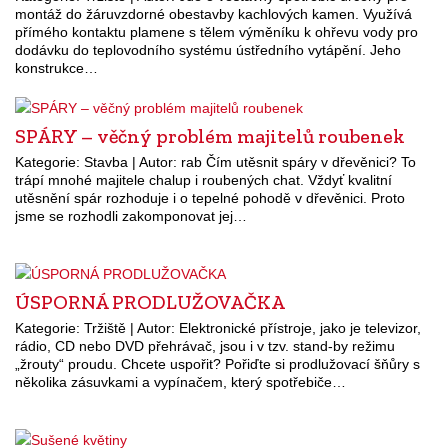
montáž do žáruvzdorné obestavby kachlových kamen. Využívá
přímého kontaktu plamene s tělem výměníku k ohřevu vody pro
dodávku do teplovodního systému ústředního vytápění. Jeho
konstrukce…
SPÁRY – věčný problém majitelů roubenek
Kategorie: Stavba | Autor: rab Čím utěsnit spáry v dřevěnici? To
trápí mnohé majitele chalup i roubených chat. Vždyť kvalitní
utěsnění spár rozhoduje i o tepelné pohodě v dřevěnici. Proto
jsme se rozhodli zakomponovat jej…
ÚSPORNÁ PRODLUŽOVAČKA
Kategorie: Tržiště | Autor: Elektronické přístroje, jako je televizor,
rádio, CD nebo DVD přehrávač, jsou i v tzv. stand-by režimu
„žrouty“ proudu. Chcete uspořit? Pořiďte si prodlužovací šňůry s
několika zásuvkami a vypínačem, který spotřebiče…