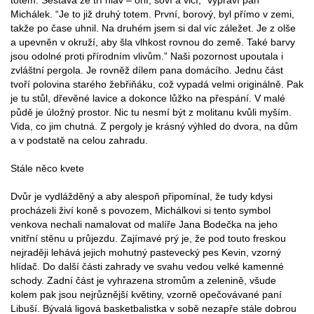
Michálek. “Je to již druhý totem. První, borový, byl přímo v zemi,
takže po čase uhnil. Na druhém jsem si dal víc záležet. Je z olše
a upevněn v okruží, aby šla vlhkost rovnou do země. Také barvy
jsou odolné proti přírodním vlivům.” Naši pozornost upoutala i
zvláštní pergola. Je rovněž dílem pana domácího. Jednu část
tvoří polovina starého žebřiňáku, což vypadá velmi originálně. Pak
je tu stůl, dřevěné lavice a dokonce lůžko na přespání. V malé
půdě je úložný prostor. Nic tu nesmí být z molitanu kvůli myším.
Vida, co jim chutná. Z pergoly je krásný výhled do dvora, na dům
a v podstatě na celou zahradu.
Stále něco kvete
Dvůr je vydlážděný a aby alespoň připomínal, že tudy kdysi
procházeli živí koně s povozem, Michálkovi si tento symbol
venkova nechali namalovat od malíře Jana Bodečka na jeho
vnitřní stěnu u průjezdu. Zajímavé prý je, že pod touto freskou
nejraději lehává jejich mohutný pastevecký pes Kevin, vzorný
hlídač. Do další části zahrady ve svahu vedou velké kamenné
schody. Zadní část je vyhrazena stromům a zelenině, všude
kolem pak jsou nejrůznější květiny, vzorně opečovávané paní
Libuší. Bývalá ligová basketbalistka v sobě nezapře stále dobrou