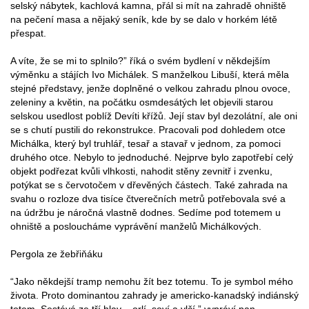
selský nábytek, kachlová kamna, přál si mít na zahradě ohniště
na pečení masa a nějaký seník, kde by se dalo v horkém létě
přespat.
A víte, že se mi to splnilo?” říká o svém bydlení v někdejším
výměnku a stájích Ivo Michálek. S manželkou Libuší, která měla
stejné představy, jenže doplněné o velkou zahradu plnou ovoce,
zeleniny a květin, na počátku osmdesátých let objevili starou
selskou usedlost poblíž Devíti křížů. Její stav byl dezolátní, ale oni
se s chutí pustili do rekonstrukce. Pracovali pod dohledem otce
Michálka, který byl truhlář, tesař a stavař v jednom, za pomoci
druhého otce. Nebylo to jednoduché. Nejprve bylo zapotřebí celý
objekt podřezat kvůli vlhkosti, nahodit stěny zevnitř i zvenku,
potýkat se s červotočem v dřevěných částech. Také zahrada na
svahu o rozloze dva tisíce čtverečních metrů potřebovala své a
na údržbu je náročná vlastně dodnes. Sedíme pod totemem u
ohniště a posloucháme vyprávění manželů Michálkových.
Pergola ze žebřiňáku
“Jako někdejší tramp nemohu žít bez totemu. To je symbol mého
života. Proto dominantou zahrady je americko-kanadský indiánský
totem. Sestává ze tří hlav – orlí, soví a vlčí,” vypráví pan