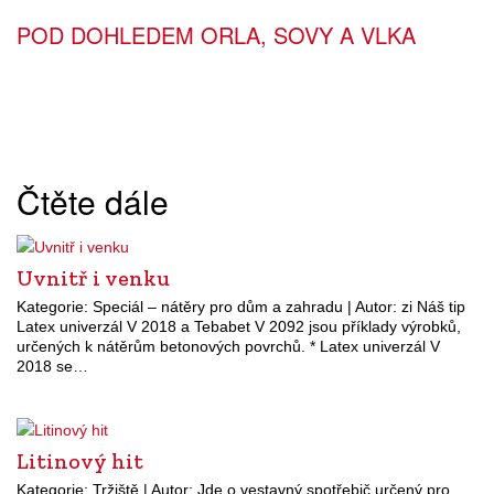
POD DOHLEDEM ORLA, SOVY A VLKA
Čtěte dále
Uvnitř i venku
Kategorie: Speciál – nátěry pro dům a zahradu | Autor: zi Náš tip
Latex univerzál V 2018 a Tebabet V 2092 jsou příklady výrobků,
určených k nátěrům betonových povrchů. * Latex univerzál V
2018 se…
Litinový hit
Kategorie: Tržiště | Autor: Jde o vestavný spotřebič určený pro