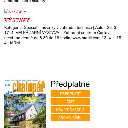
amoretů, které sloužily…
VÝSTAVY
Kategorie: Speciál – novinky v zahradní technice | Autor: 23. 3. –
17. 4. VELKÁ JARNÍ VÝSTAVA – Zahradní centrum Čáslav
otevřeno denně od 8.30 do 18 hodin, www.starkl.com 13. 4. – 15.
4. JARNÍ…
Předplatné
PŘEDPLATIT
ČÍST
KOUPIT ČASOPIS
ARCHIV ČÍSEL