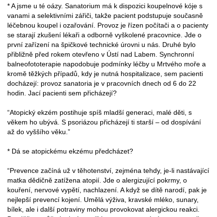
* A jsme u té oázy. Sanatorium má k dispozici koupelnové kóje s
vanami a selektivními zářiči, takže pacient podstupuje současně
léčebnou koupel i ozařování. Provoz je řízen počítači a o pacienty
se starají zkušení lékaři a odborně vyškolené pracovnice. Jde o
první zařízení na špičkové technické úrovni u nás. Druhé bylo
přibližně před rokem otevřeno v Ústí nad Labem. Synchronní
balneofototerapie napodobuje podmínky léčby u Mrtvého moře a
kromě těžkých případů, kdy je nutná hospitalizace, sem pacienti
docházejí: provoz sanatoria je v pracovních dnech od 6 do 22
hodin. Jací pacienti sem přicházejí?
“Atopický ekzém postihuje spíš mladší generaci, malé děti, s
věkem ho ubývá. S psoriázou přicházejí ti starší – od dospívání
až do vyššího věku.”
* Dá se atopickému ekzému předcházet?
“Prevence začíná už v těhotenství, zejména tehdy, je-li nastávající
matka dědičně zatížena atopií. Jde o alergizující pokrmy, o
kouření, nervové vypětí, nachlazení. A když se dítě narodí, pak je
nejlepší prevencí kojení. Umělá výživa, kravské mléko, sunary,
bílek, ale i další potraviny mohou provokovat alergickou reakci.