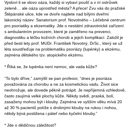
Vysloví-li se slovo oáza, každý si vybaví poušť a v ní ostrůvek
zeleně… ale oáza uprostřed města? A přece! Zvu vás do pražské
Štěpánské ulice, kde ve dvoře najdete nad bílými dveřmi
lakonický název: Sanatorium prof. Novotného – Léčebné centrum
pro psoriatiky a ekzematiky. Jde o nestátní zdravotnické zařízení
s ambulantním provozem, které je zaměřeno na prevenci,
diagnostiku a léčbu kožních chorob a jejich komplikací. Založil je
před šesti lety prof. MUDr. František Novotný, DrSc., který se už
léta soustřeďuje na problematiku psoriázy (lupénky) a ekzému,
zejména dětského tzv. atopického ekzému.
* Říká se, že lupénka není nemoc, ale vada kůže?
“To bylo dříve,” zamýšlí se pan profesor, “dnes je psoriáza
považována za chorobu a ne za kosmetickou vadu. Život sice
neohrožuje, ale dovede pěkně potrápit. Je nepříjemná vzhledově,
často zaujímá velké plochy kůže. Někdy svědí, praská, bolí,
zasaženy mohou být i klouby. Zejména ve vyšším věku mívá 20
až 30 % pacientů potíže s drobnými klouby na rukou i nohou,
někdy bývá postižena i páteř nebo kyčelní klouby.”
* Jde o dědičnou záležitost?