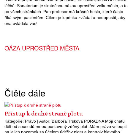
léčbě. Sanatorium je skutečnou oázou uprostřed velkoměsta, a to
po všech stránkách. Pan profesor má krásné heslo, které často
říká svým pacientům: Cílem je lupénku zvládat a nedopustit, aby
ona ovládala vás!
OÁZA UPROSTŘED MĚSTA
Čtěte dále
Přístup k druhé straně plotu
Kategorie: Právo | Autor: Barbora Trsková PORADNA Mojí chatu
dělí od sousedů mnou postavený zděný plot. Mám právo vstoupit
na jejich pozemek za účelem údržby plotu a kontroly hlavního