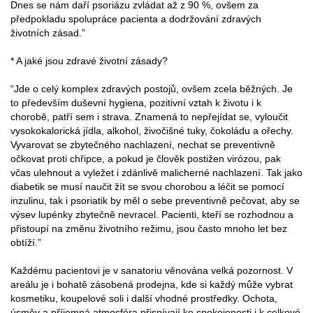
Dnes se nám daří psoriázu zvládat až z 90 %, ovšem za
předpokladu spolupráce pacienta a dodržování zdravých
životních zásad.”
* A jaké jsou zdravé životní zásady?
“Jde o celý komplex zdravých postojů, ovšem zcela běžných. Je
to především duševní hygiena, pozitivní vztah k životu i k
chorobě, patří sem i strava. Znamená to nepřejídat se, vyloučit
vysokokalorická jídla, alkohol, živočišné tuky, čokoládu a ořechy.
Vyvarovat se zbytečného nachlazení, nechat se preventivně
očkovat proti chřipce, a pokud je člověk postižen virózou, pak
včas ulehnout a vyležet i zdánlivě malicherné nachlazení. Tak jako
diabetik se musí naučit žít se svou chorobou a léčit se pomocí
inzulinu, tak i psoriatik by měl o sebe preventivně pečovat, aby se
výsev lupénky zbytečně nevracel. Pacienti, kteří se rozhodnou a
přistoupí na změnu životního režimu, jsou často mnoho let bez
obtíží.”
Každému pacientovi je v sanatoriu věnována velká pozornost. V
areálu je i bohatě zásobená prodejna, kde si každý může vybrat
kosmetiku, koupelové soli i další vhodné prostředky. Ochota,
úsměv a příjemná atmosféra přispívají ke spokojenosti i k celkové