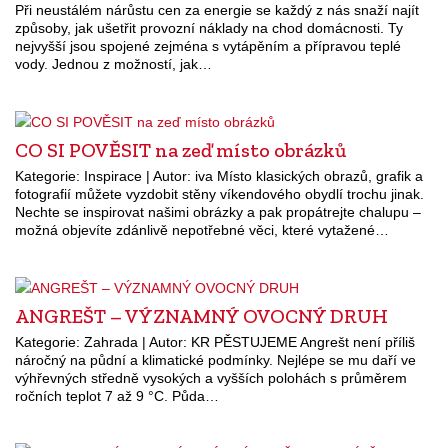
Při neustálém nárůstu cen za energie se každý z nás snaží najít
způsoby, jak ušetřit provozní náklady na chod domácnosti. Ty
nejvyšší jsou spojené zejména s vytápěním a přípravou teplé
vody. Jednou z možností, jak…
CO SI POVĚSIT na zeď místo obrázků
Kategorie: Inspirace | Autor: iva Místo klasických obrazů, grafik a
fotografií můžete vyzdobit stěny víkendového obydlí trochu jinak.
Nechte se inspirovat našimi obrázky a pak propátrejte chalupu –
možná objevíte zdánlivě nepotřebné věci, které vytažené…
ANGREŠT – VÝZNAMNÝ OVOCNÝ DRUH
Kategorie: Zahrada | Autor: KR PĚSTUJEME Angrešt není příliš
náročný na půdní a klimatické podmínky. Nejlépe se mu daří ve
výhřevných středně vysokých a vyšších polohách s průměrem
ročních teplot 7 až 9 °C. Půda…