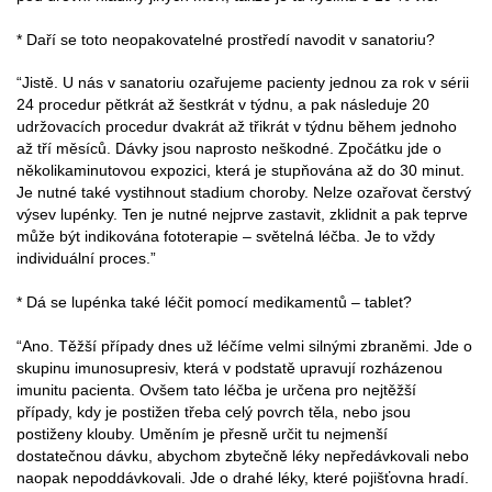
* Daří se toto neopakovatelné prostředí navodit v sanatoriu?
“Jistě. U nás v sanatoriu ozařujeme pacienty jednou za rok v sérii
24 procedur pětkrát až šestkrát v týdnu, a pak následuje 20
udržovacích procedur dvakrát až třikrát v týdnu během jednoho
až tří měsíců. Dávky jsou naprosto neškodné. Zpočátku jde o
několikaminutovou expozici, která je stupňována až do 30 minut.
Je nutné také vystihnout stadium choroby. Nelze ozařovat čerstvý
výsev lupénky. Ten je nutné nejprve zastavit, zklidnit a pak teprve
může být indikována fototerapie – světelná léčba. Je to vždy
individuální proces.”
* Dá se lupénka také léčit pomocí medikamentů – tablet?
“Ano. Těžší případy dnes už léčíme velmi silnými zbraněmi. Jde o
skupinu imunosupresiv, která v podstatě upravují rozházenou
imunitu pacienta. Ovšem tato léčba je určena pro nejtěžší
případy, kdy je postižen třeba celý povrch těla, nebo jsou
postiženy klouby. Uměním je přesně určit tu nejmenší
dostatečnou dávku, abychom zbytečně léky nepředávkovali nebo
naopak nepoddávkovali. Jde o drahé léky, které pojišťovna hradí.