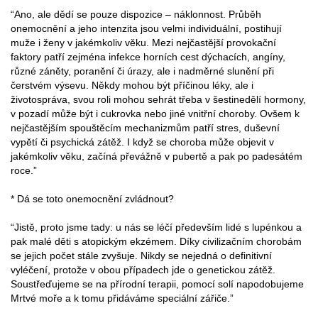
“Ano, ale dědí se pouze dispozice – náklonnost. Průběh
onemocnění a jeho intenzita jsou velmi individuální, postihují
muže i ženy v jakémkoliv věku. Mezi nejčastější provokační
faktory patří zejména infekce horních cest dýchacích, angíny,
různé záněty, poranění či úrazy, ale i nadměrné slunění při
čerstvém výsevu. Někdy mohou být příčinou léky, ale i
životospráva, svou roli mohou sehrát třeba v šestinedělí hormony,
v pozadí může být i cukrovka nebo jiné vnitřní choroby. Ovšem k
nejčastějším spouštěcím mechanizmům patří stres, duševní
vypětí či psychická zátěž. I když se choroba může objevit v
jakémkoliv věku, začíná převážně v pubertě a pak po padesátém
roce.”
* Dá se toto onemocnění zvládnout?
“Jistě, proto jsme tady: u nás se léčí především lidé s lupénkou a
pak malé děti s atopickým ekzémem. Díky civilizačním chorobám
se jejich počet stále zvyšuje. Nikdy se nejedná o definitivní
vyléčení, protože v obou případech jde o genetickou zátěž.
Soustřeďujeme se na přírodní terapii, pomocí solí napodobujeme
Mrtvé moře a k tomu přidáváme speciální zářiče.”