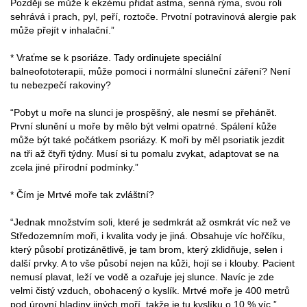
Později se může k ekzému přidat astma, senná rýma, svou roli
sehrává i prach, pyl, peří, roztoče. Prvotní potravinová alergie pak
může přejít v inhalační.”
* Vraťme se k psoriáze. Tady ordinujete speciální
balneofototerapii, může pomoci i normální sluneční záření? Není
tu nebezpečí rakoviny?
“Pobyt u moře na slunci je prospěšný, ale nesmí se přehánět.
První slunění u moře by mělo být velmi opatrné. Spálení kůže
může být také počátkem psoriázy. K moři by měl psoriatik jezdit
na tři až čtyři týdny. Musí si tu pomalu zvykat, adaptovat se na
zcela jiné přírodní podmínky.”
* Čím je Mrtvé moře tak zvláštní?
“Jednak množstvím soli, které je sedmkrát až osmkrát víc než ve
Středozemním moři, i kvalita vody je jiná. Obsahuje víc hořčíku,
který působí protizánětlivě, je tam brom, který zklidňuje, selen i
další prvky. A to vše působí nejen na kůži, hojí se i klouby. Pacient
nemusí plavat, leží ve vodě a ozařuje jej slunce. Navíc je zde
velmi čistý vzduch, obohacený o kyslík. Mrtvé moře je 400 metrů
pod úrovní hladiny jiných moří, takže je tu kyslíku o 10 % víc.”