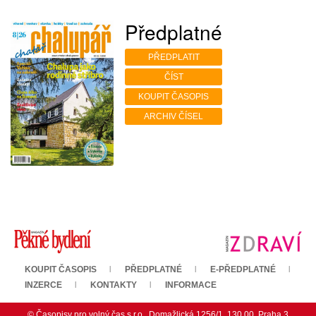
Předplatné
PŘEDPLATIT
ČÍST
KOUPIT ČASOPIS
ARCHIV ČÍSEL
KOUPIT ČASOPIS
PŘEDPLATNÉ
E-PŘEDPLATNÉ
INZERCE
KONTAKTY
INFORMACE
© Časopisy pro volný čas s.r.o., Domažlická 1256/1, 130 00, Praha 3