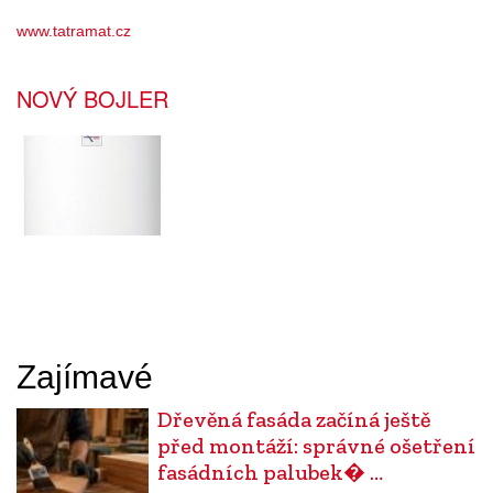
www.tatramat.cz
NOVÝ BOJLER
Zajímavé
Dřevěná fasáda začíná ještě
před montáží: správné ošetření
fasádních palubek� …