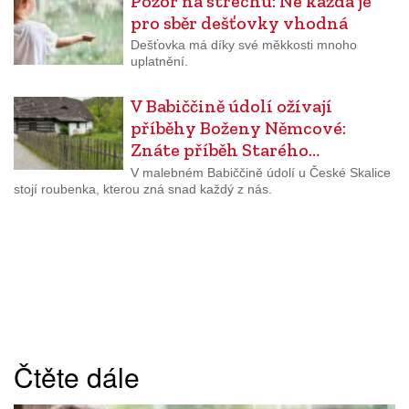
Pozor na střechu: Ne každá je
pro sběr dešťovky vhodná
Dešťovka má díky své měkkosti mnoho
uplatnění.
V Babiččině údolí ožívají
příběhy Boženy Němcové:
Znáte příběh Starého…
V malebném Babiččině údolí u České Skalice
stojí roubenka, kterou zná snad každý z nás.
Čtěte dále