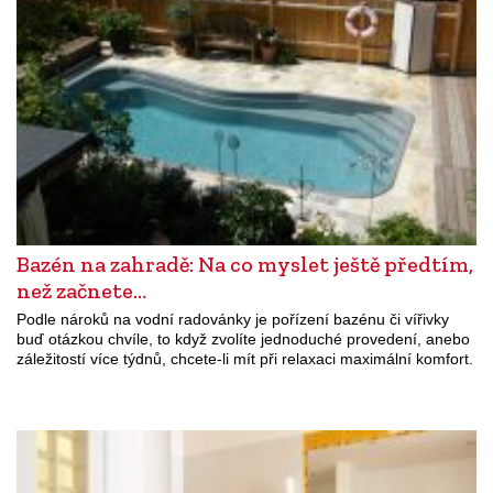
Bazén na zahradě: Na co myslet ještě předtím,
než začnete…
Podle nároků na vodní radovánky je pořízení bazénu či vířivky
buď otázkou chvíle, to když zvolíte jednoduché provedení, anebo
záležitostí více týdnů, chcete-li mít při relaxaci maximální komfort.