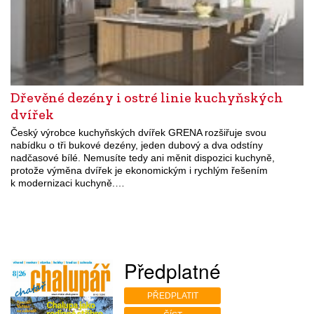
Dřevěné dezény i ostré linie kuchyňských
dvířek
Český výrobce kuchyňských dvířek GRENA rozšiřuje svou
nabídku o tři bukové dezény, jeden dubový a dva odstíny
nadčasové bílé. Nemusíte tedy ani měnit dispozici kuchyně,
protože výměna dvířek je ekonomickým i rychlým řešením
k modernizaci kuchyně.…
Předplatné
PŘEDPLATIT