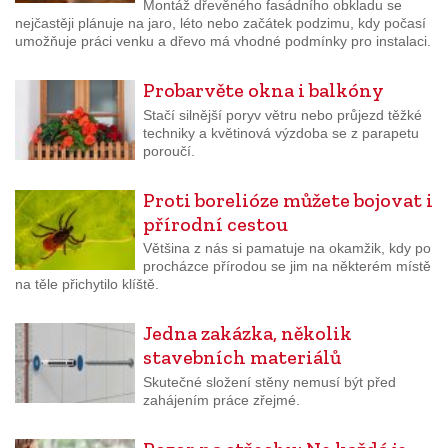
Montáž dřevěného fasádního obkladu se
nejčastěji plánuje na jaro, léto nebo začátek podzimu, kdy počasí
umožňuje práci venku a dřevo má vhodné podmínky pro instalaci.
Probarvěte okna i balkóny
Stačí silnější poryv větru nebo průjezd těžké
techniky a květinová výzdoba se z parapetu
poroučí.
Proti borelióze můžete bojovat i
přírodní cestou
Většina z nás si pamatuje na okamžik, kdy po
procházce přírodou se jim na některém místě
na těle přichytilo klíště.
Jedna zakázka, několik
stavebních materiálů
Skutečné složení stěny nemusí být před
zahájením práce zřejmé.