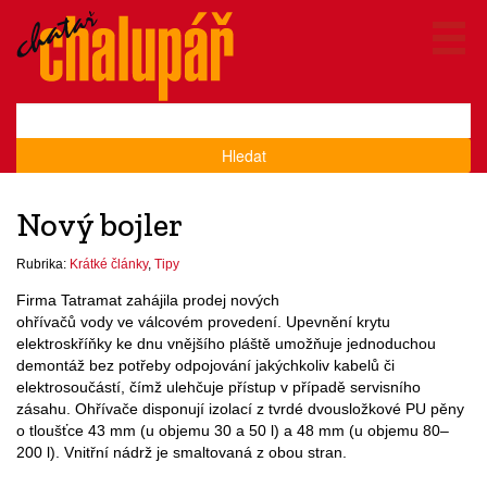
Hledat
Nový bojler
Rubrika:
Krátké články
,
Tipy
Firma Tatramat zahájila prodej nových
ohřívačů vody ve válcovém provedení. Upevnění krytu
elektroskříňky ke dnu vnějšího pláště umožňuje jednoduchou
demontáž bez potřeby odpojování jakýchkoliv kabelů či
elektrosoučástí, čímž ulehčuje přístup v případě servisního
zásahu. Ohřívače disponují izolací z tvrdé dvousložkové PU pěny
o tloušťce 43 mm (u objemu 30 a 50 l) a 48 mm (u objemu 80–
200 l). Vnitřní nádrž je smaltovaná z obou stran.