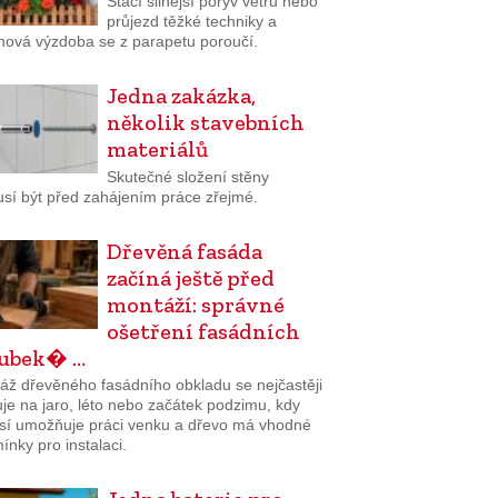
Stačí silnější poryv větru nebo
průjezd těžké techniky a
inová výzdoba se z parapetu poroučí.
Jedna zakázka,
několik stavebních
materiálů
Skutečné složení stěny
sí být před zahájením práce zřejmé.
Dřevěná fasáda
začíná ještě před
montáží: správné
ošetření fasádních
lubek� …
áž dřevěného fasádního obkladu se nejčastěji
je na jaro, léto nebo začátek podzimu, kdy
sí umožňuje práci venku a dřevo má vhodné
nky pro instalaci.