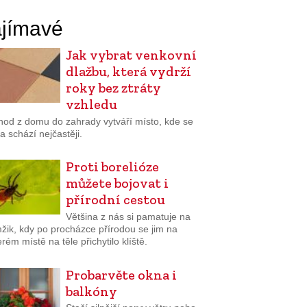
jímavé
Jak vybrat venkovní
dlažbu, která vydrží
roky bez ztráty
vzhledu
hod z domu do zahrady vytváří místo, kde se
a schází nejčastěji.
Proti borelióze
můžete bojovat i
přírodní cestou
Většina z nás si pamatuje na
žik, kdy po procházce přírodou se jim na
rém místě na těle přichytilo klíště.
Probarvěte okna i
balkóny