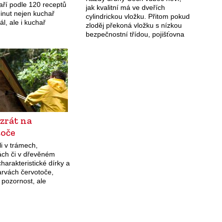
aří podle 120 receptů
jak kvalitní má ve dveřích
inut nejen kuchař
cylindrickou vložku. Přitom pokud
ál, ale i kuchař
zloděj překoná vložku s nízkou
ík. Přístroj má snadné
bezpečnostní třídou, pojišťovna
, nahradí pomalý hrnec,
nemusí plnit. Bezpečná je až
či parní hrnec. 7 699…
trojka Možná o cylindrické vložce
přemýšlíte jen…
zrát na
toče
li v trámech,
ách či v dřevěném
harakteristické dírky a
arvách červotoče,
 pozornost, ale
ejte panice.