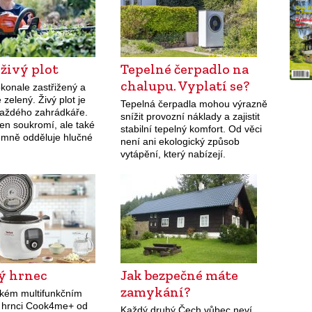
 živý plot
Tepelné čerpadlo na
chalupu. Vyplatí se?
konale zastřižený a
zelený. Živý plot je
Tepelná čerpadla mohou výrazně
 každého zahrádkáře.
snížit provozní náklady a zajistit
en soukromí, ale také
stabilní tepelný komfort. Od věci
jemně odděluje hlučné
není ani ekologický způsob
aší zahradu. Upravit živý
vytápění, který nabízejí.
 jen tak – je třeba mu…
ý hrnec
Jak bezpečné máte
zamykání?
ickém multifunkčním
 hrnci Cook4me+ od
Každý druhý Čech vůbec neví,