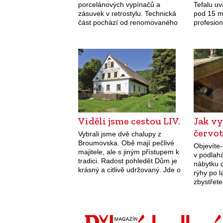
porcelánových vypínačů a
Tefalu uv
zásuvek v retrostylu. Technická
pod 15 m
část pochází od renomovaného
profesion
německého výrobce a firma
začátečn
Sekar tyto vypínače a zásuvky
ovládání
obohacuje o romantické
rýžovar 
dekorace. V nabídce firmy
Sekar…
Viděli jsme cestou LIV.
Jak vy
červo
Vybrali jsme dvě chalupy z
Broumovska. Obě mají pečlivé
Objevíte-
majitele, ale s jiným přístupem k
v podlah
tradici. Radost pohledět Dům je
nábytku c
krásný a citlivě udržovaný. Jde o
rýhy po l
dobře dochovanou architekturu
zbystřete
broumovského regionu ve všech
nepropad
detailech. Vyšší…