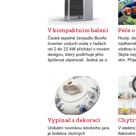
V kompaktním balení
Péče o
České tepelné čerpadlo BoxAir
Hustý, do
Inverter vzduch-voda v řadách
nádherně 
od 2 do 22 kW přichází v novém
vizitkou
designu, který podtrhuje jeho
Skýtá nej
špičkové vlastnosti. Jedná se o
stín. Pří
extrémně tichý venkovní kompakt
okolí a v
s výbornou provozní účinností
plot není
(A+++). Od…
Vypínač s dekorací
Chytr
Unikátní novinkou letošního jara
V elektr
je kolekce otočných
tlakovém