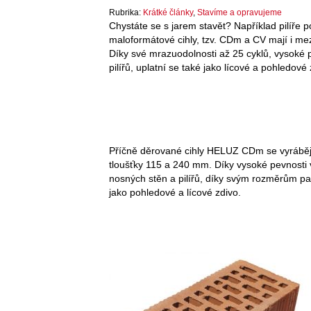
Rubrika:
Krátké články
,
Stavíme a opravujeme
Chystáte se s jarem stavět? Například pilíře 
maloformátové cihly, tzv. CDm a CV mají i me
Díky své mrazuodolnosti až 25 cyklů, vysoké p
pilířů, uplatní se také jako lícové a pohledové 
Příčně děrované cihly HELUZ CDm se vyrábějí
tloušťky 115 a 240 mm. Díky vysoké pevnosti 
nosných stěn a pilířů, díky svým rozměrům pa
jako pohledové a lícové zdivo.