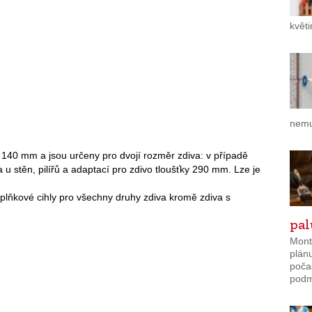
květ
nemu
140 mm a jsou určeny pro dvojí rozměr zdiva: v případě
 u stěn, pilířů a adaptací pro zdivo tloušťky 290 mm. Lze je
plňkové cihly pro všechny druhy zdiva kromě zdiva s
pa
Mont
plánu
poča
podmí