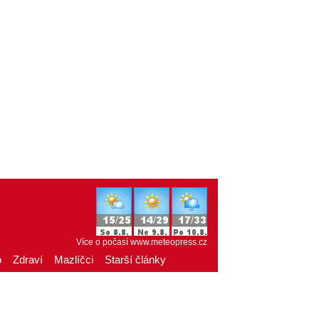
Více o počasí
www.meteopress.cz
o
Zdraví
Mazlíčci
Starší články