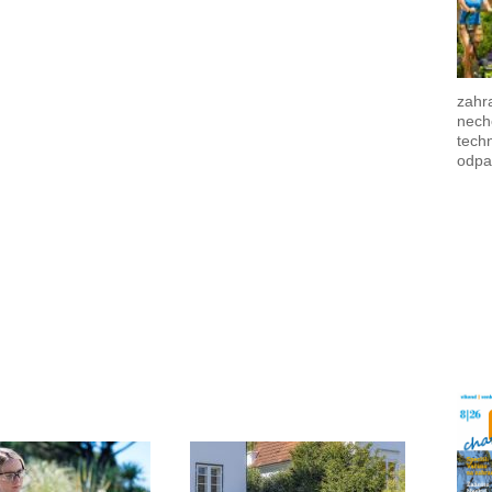
zahra
nech
techn
odpa