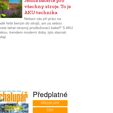
Jedna baterie pro
všechny stroje. To je
AKU technika
Nebaví vás při práci na
dě řešit benzin do strojů, ani za sebou
cete tahat otravný prodlužovací kabel? S AKU
ikou, trendem moderní doby, tyto starosti
dají.
Předplatné
PŘEDPLATIT
ČÍST