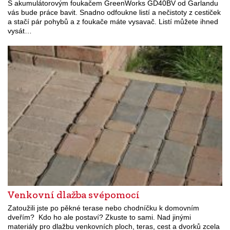
S akumulátorovým foukačem GreenWorks GD40BV od Garlandu
vás bude práce bavit. Snadno odfoukne listí a nečistoty z cestiček
a stačí pár pohybů a z foukače máte vysavač. Listí můžete ihned
vysát…
Venkovní dlažba svépomocí
Zatoužili jste po pěkné terase nebo chodníčku k domovním
dveřím? Kdo ho ale postaví? Zkuste to sami. Nad jinými
materiály pro dlažbu venkovních ploch, teras, cest a dvorků zcela