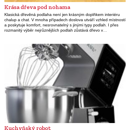
Krása dřeva pod nohama
Klasická dřevěná podlaha není jen krásným doplňkem interiéru
chalup a chat. V mnoha případech doslova utváří vzhled místností
a poskytuje komfort, nesrovnatelný s jinými typy podlah. I přes
rozmanitý výběr nejrůznějších podlah zůstává dřevo v…
Kuchyňský robot