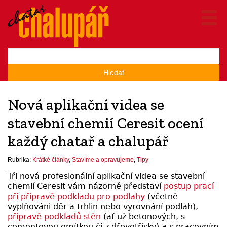
Hledat
Nová aplikační videa se
stavební chemií Ceresit ocení
každý chatař a chalupář
Rubrika:
Krátké články
,
Stavíme a opravujeme
,
Tipy
Tři nová profesionální aplikační videa se stavební
chemií Ceresit vám názorně představí
postup prací
při přípravě podkladu pro podlahy
(včetně
vyplňováni děr a trhlin nebo vyrovnání podlah),
přípravě podkladů stěn
(ať už betonových, s
cementovou omítkou či z dřevotřísky) a s pracovním