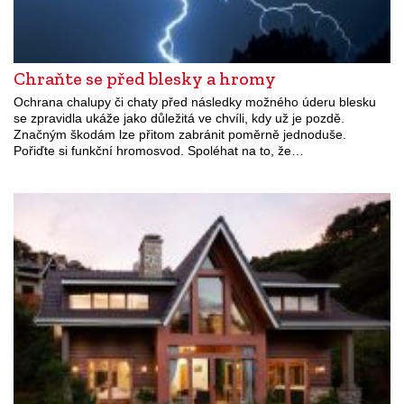
Chraňte se před blesky a hromy
Ochrana chalupy či chaty před následky možného úderu blesku
se zpravidla ukáže jako důležitá ve chvíli, kdy už je pozdě.
Značným škodám lze přitom zabránit poměrně jednoduše.
Pořiďte si funkční hromosvod. Spoléhat na to, že…