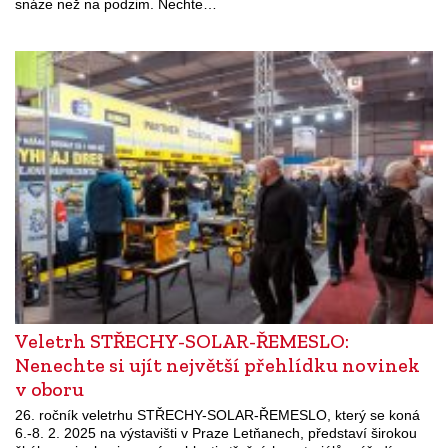
snáze než na podzim. Nechte…
Veletrh STŘECHY-SOLAR-ŘEMESLO:
Nenechte si ujít největší přehlídku novinek
v oboru
26. ročník veletrhu STŘECHY-SOLAR-ŘEMESLO, který se koná
6.-8. 2. 2025 na výstavišti v Praze Letňanech, představí širokou