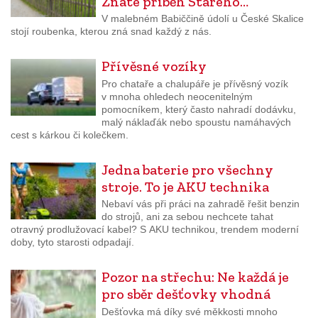
Znáte příběh Starého…
V malebném Babiččině údolí u České Skalice
stojí roubenka, kterou zná snad každý z nás.
Přívěsné vozíky
Pro chataře a chalupáře je přívěsný vozík
v mnoha ohledech neocenitelným
pomocníkem, který často nahradí dodávku,
malý náklaďák nebo spoustu namáhavých
cest s kárkou či kolečkem.
Jedna baterie pro všechny
stroje. To je AKU technika
Nebaví vás při práci na zahradě řešit benzin
do strojů, ani za sebou nechcete tahat
otravný prodlužovací kabel? S AKU technikou, trendem moderní
doby, tyto starosti odpadají.
Pozor na střechu: Ne každá je
pro sběr dešťovky vhodná
Dešťovka má díky své měkkosti mnoho