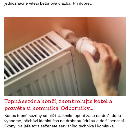
jednoznačně vítězí betonová dlažba. Při dobré…
Topná sezóna končí, zkontrolujte kotel a
pozvěte si kominíka. Odborníky…
Konec topné sezóny se blíží. Jakmile topení zase na delší dobu
vypneme, přichází ideální čas na drobnou údržbu a další servisní
úkony. Na jaře totiž seženete servisního technika i kominíka