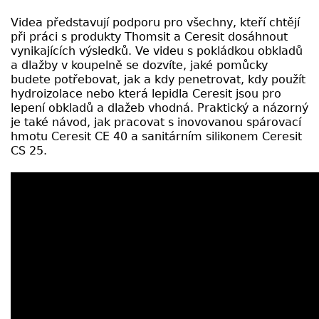
Videa představují podporu pro všechny, kteří chtějí
při práci s produkty Thomsit a Ceresit dosáhnout
vynikajících výsledků. Ve videu s pokládkou obkladů
a dlažby v koupelně se dozvíte, jaké pomůcky
budete potřebovat, jak a kdy penetrovat, kdy použít
hydroizolace nebo která lepidla Ceresit jsou pro
lepení obkladů a dlažeb vhodná. Praktický a názorný
je také návod, jak pracovat s inovovanou spárovací
hmotu Ceresit CE 40 a sanitárním silikonem Ceresit
CS 25.