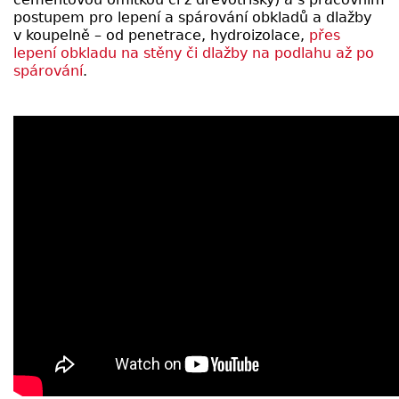
postupem pro lepení a spárování obkladů a dlažby
v koupelně – od penetrace, hydroizolace,
přes
lepení obkladu na stěny či dlažby na podlahu až po
spárování
.