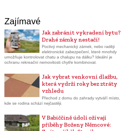
Zajímavé
Jak zabránit vykradení bytu?
Drahé zámky nestačí!
Poctivý mechanický zámek, nebo raději
elektronické zabezpečení, které mnohdy
umožňuje kontrolovat chatu a chalupu na dálku? Ideální je
ochranu rekreační nemovitosti chytře kombinovat.
Jak vybrat venkovní dlažbu,
která vydrží roky bez ztráty
vzhledu
Přechod z domu do zahrady vytváří místo,
kde se rodina schází nejčastěji.
V Babiččině údolí ožívají
příběhy Boženy Němcové: