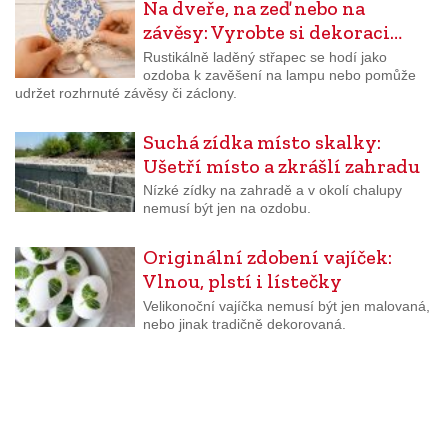
Na dveře, na zeď nebo na
závěsy: Vyrobte si dekoraci…
Rustikálně laděný střapec se hodí jako
ozdoba k zavěšení na lampu nebo pomůže
udržet rozhrnuté závěsy či záclony.
Suchá zídka místo skalky:
Ušetří místo a zkrášlí zahradu
Nízké zídky na zahradě a v okolí chalupy
nemusí být jen na ozdobu.
Originální zdobení vajíček:
Vlnou, plstí i lístečky
Velikonoční vajíčka nemusí být jen malovaná,
nebo jinak tradičně dekorovaná.