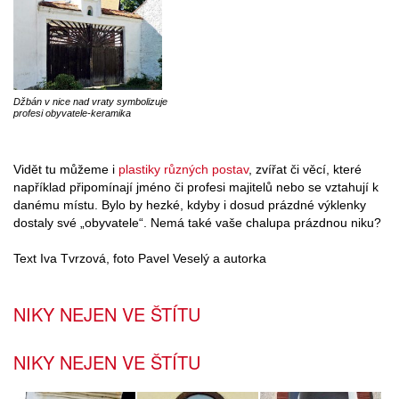
Džbán v nice nad vraty symbolizuje
profesi obyvatele-keramika
Vidět tu můžeme i
plastiky různých postav
, zvířat či věcí, které
například připomínají jméno či profesi majitelů nebo se vztahují k
danému místu. Bylo by hezké, kdyby i dosud prázdné výklenky
dostaly své „obyvatele“. Nemá také vaše chalupa prázdnou niku?
Text Iva Tvrzová, foto Pavel Veselý a autorka
NIKY NEJEN VE ŠTÍTU
NIKY NEJEN VE ŠTÍTU