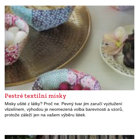
Pestré textilní misky
Misky ušité z látky? Proč ne. Pevný tvar jim zaručí vyztužení
vlizelínem, výhodou je neomezená volba barevnosti a vzorů,
protože záleží jen na vašem výběru látek.