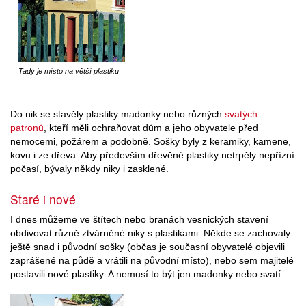
Tady je místo na větší plastiku
Do nik se stavěly plastiky madonky nebo různých
svatých
patronů
, kteří měli ochraňovat dům a jeho obyvatele před
nemocemi, požárem a podobně. Sošky byly z keramiky, kamene,
kovu i ze dřeva. Aby především dřevěné plastiky netrpěly nepřízní
počasí, bývaly někdy niky i zasklené.
Staré i nové
I dnes můžeme ve štítech nebo branách vesnických stavení
obdivovat různě ztvárněné niky s plastikami. Někde se zachovaly
ještě snad i původní sošky (občas je současní obyvatelé objevili
zaprášené na půdě a vrátili na původní místo), nebo sem majitelé
postavili nové plastiky. A nemusí to být jen madonky nebo svatí.