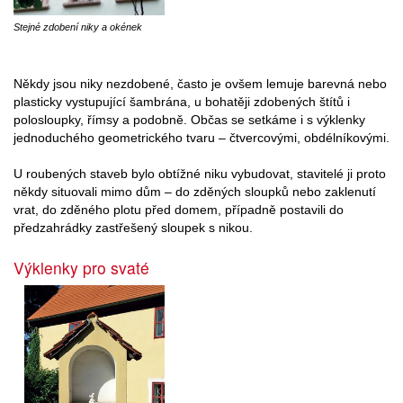
Stejné zdobení niky a okének
Někdy jsou niky nezdobené, často je ovšem lemuje barevná nebo
plasticky vystupující šambrána, u bohatěji zdobených štítů i
polosloupky, římsy a podobně. Občas se setkáme i s výklenky
jednoduchého geometrického tvaru – čtvercovými, obdélníkovými.
U roubených staveb bylo obtížné niku vybudovat, stavitelé ji proto
někdy situovali mimo dům – do zděných sloupků nebo zaklenutí
vrat, do zděného plotu před domem, případně postavili do
předzahrádky zastřešený sloupek s nikou.
Výklenky pro svaté