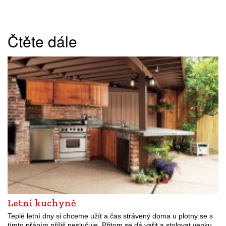
Čtěte dále
Letní kuchyně
Teplé letní dny si chceme užít a čas strávený doma u plotny se s
tímto přáním příliš neslučuje. Přitom se dá vařit a stolovat venku,