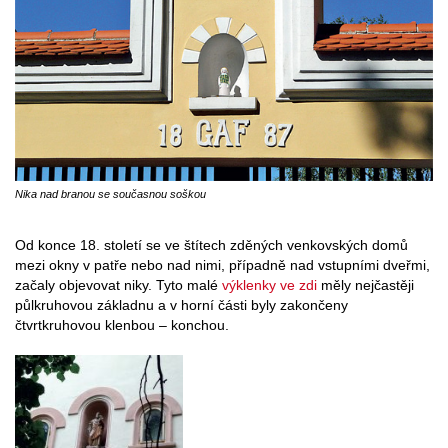
Nika nad branou se současnou soškou
Od konce 18. století se ve štítech zděných venkovských domů
mezi okny v patře nebo nad nimi, případně nad vstupními dveřmi,
začaly objevovat niky. Tyto malé
výklenky ve zdi
měly nejčastěji
půlkruhovou základnu a v horní části byly zakončeny
čtvrtkruhovou klenbou – konchou.