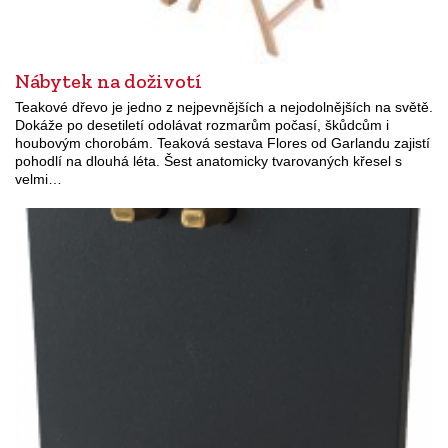
Nábytek na doživotí
Teakové dřevo je jedno z nejpevnějších a nejodolnějších na světě.
Dokáže po desetiletí odolávat rozmarům počasí, škůdcům i
houbovým chorobám. Teaková sestava Flores od Garlandu zajistí
pohodlí na dlouhá léta. Šest anatomicky tvarovaných křesel s
velmi…