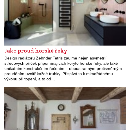
Jako proud horské řeky
Design radiátoru Zehnder Tetris zaujme nejen asymetrií
středových příček připomínajících koryto horské řeky, ale také
unikátním konstrukčním řešením – oboustranným protisměrným
prouděním uvnitř každé trubky. Přispívá to k mimořádnému
výkonu při topení, a to od…