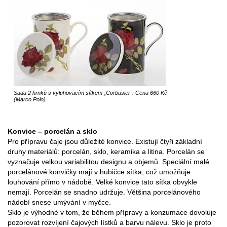
Sada 2 hrnků s vyluhovacím sítkem „Corbusier”. Cena 660 Kč
(Marco Polo)
Konvice – porcelán a sklo
Pro přípravu čaje jsou důležité konvice. Existují čtyři základní
druhy materiálů: porcelán, sklo, keramika a litina. Porcelán se
vyznačuje velkou variabilitou designu a objemů. Speciální malé
porcelánové konvičky mají v hubičce sítka, což umožňuje
louhování přímo v nádobě. Velké konvice tato sítka obvykle
nemají. Porcelán se snadno udržuje. Většina porcelánového
nádobí snese umývání v myčce.
Sklo je výhodné v tom, že během přípravy a konzumace dovoluje
pozorovat rozvíjení čajových lístků a barvu nálevu. Sklo je proto