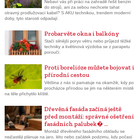
Nebaví vás při práci na zahradě řešit benzin
do strojů, ani za sebou nechcete tahat
otravný prodlužovací kabel? S AKU technikou, trendem moderní
doby, tyto starosti odpadají.
Probarvěte okna i balkóny
Stačí silnější poryv větru nebo průjezd těžké
techniky a květinová výzdoba se z parapetu
poroučí.
Proti borelióze můžete bojovat i
přírodní cestou
Většina z nás si pamatuje na okamžik, kdy po
procházce přírodou se jim na některém místě
na těle přichytilo klíště.
Dřevěná fasáda začíná ještě
před montáží: správné ošetření
fasádních palubek� …
Montáž dřevěného fasádního obkladu se
nejčastěji plánuje na jaro, léto nebo začátek podzimu, kdy počasí