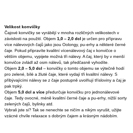
Velikost konvičky
Čajové konvičky se vyrábějí v mnoha rozličných velikostech v
závislosti na použití. Objem
1,0 – 2,0 dcl
je určen pro přípravu
více nálevových čajů jako jsou Oolongy, pu-erhy a některé černé
čaje. Pokud připravíte kvalitní vícenálevový čaj v konvičce o
větším objemu, vypijete možná tři nálevy. A čaj, který by v menší
konvičce zvládl až osm nálevů, tak předčasně vyhodíte.
Objem
2,0 – 5,0 dcl
– konvičky o tomto objemu se výtečně hodí
pro zelené, bílé a žluté čaje, které vydají tři kvalitní nálevy. S
přibývajícími nálevy se z čaje postupně uvolňují třísloviny a čaj je
pak trpký.
Objem
5,0 dcl a více
předurčuje konvičku pro jednonálevové
čaje. Tedy ovocné, méně kvalitní černé čaje a pu-erhy, nižší sorty
zelených čajů, bylinky atd.
Vybrali jste si? Tak se nenechte se ničím a nikým vyrušit, užijte
vzácné chvíle relaxace s dobrým čajem a krásným nádobím.