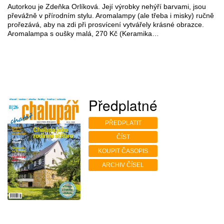
Autorkou je Zdeňka Orlíková. Její výrobky nehýří barvami, jsou
převážně v přírodním stylu. Aromalampy (ale třeba i misky) ručně
prořezává, aby na zdi při prosvícení vytvářely krásné obrazce.
Aromalampa s oušky malá, 270 Kč (Keramika…
Předplatné
PŘEDPLATIT
ČÍST
KOUPIT ČASOPIS
ARCHIV ČÍSEL