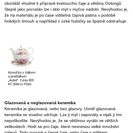
obzvlášť vhodné k přípravě kvetoucího čaje a většiny Oolongů.
Stejně jako porcelán lze i sklo mýt v myčce nádobí. Nevýhodou je,
že na materiálu je po čase viditelná čajová patina v podobě
hnědých šmouh a například z úzké hubičky se špatně odstraňuje.
Konvička s šálkem
a podšálkem
„Auteil”. Cena 900
Kč (Marco Polo)
Glazovaná a neglazovaná keramika
Keramika je glazovaná, nebo bez glazury. Uvnitř glazovaná
keramika se snadno udržuje. Lze ji mýt i saponáty a nijak jí tím
nepoškodíte. Nevýhodou je, že se většinou vyrábí ve větších
velikostech. Hodí se pro čaje, které nesnesou velké množství
nálevů. Tedy ovocné a černé čaje, nebo čaje s mlékem.