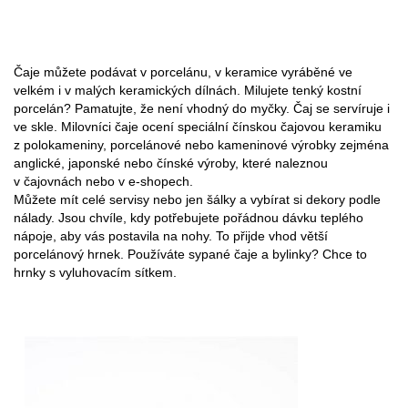
Čaje můžete podávat v porcelánu, v keramice vyráběné ve
velkém i v malých keramických dílnách. Milujete tenký kostní
porcelán? Pamatujte, že není vhodný do myčky. Čaj se servíruje i
ve skle. Milovníci čaje ocení speciální čínskou čajovou keramiku
z polokameniny, porcelánové nebo kameninové výrobky zejména
anglické, japonské nebo čínské výroby, které naleznou
v čajovnách nebo v e-shopech.
Můžete mít celé servisy nebo jen šálky a vybírat si dekory podle
nálady. Jsou chvíle, kdy potřebujete pořádnou dávku teplého
nápoje, aby vás postavila na nohy. To přijde vhod větší
porcelánový hrnek. Používáte sypané čaje a bylinky? Chce to
hrnky s vyluhovacím sítkem.