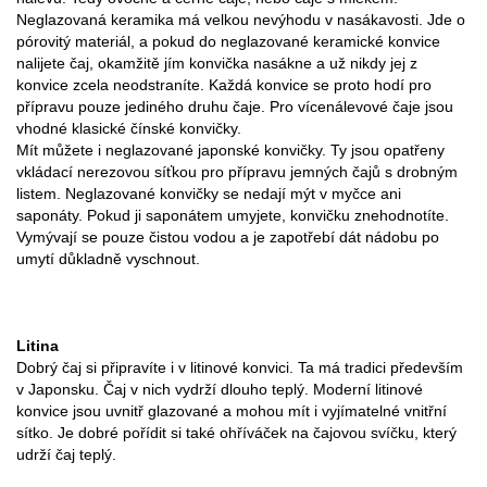
Neglazovaná keramika má velkou nevýhodu v nasákavosti. Jde o
pórovitý materiál, a pokud do neglazované keramické konvice
nalijete čaj, okamžitě jím konvička nasákne a už nikdy jej z
konvice zcela neodstraníte. Každá konvice se proto hodí pro
přípravu pouze jediného druhu čaje. Pro vícenálevové čaje jsou
vhodné klasické čínské konvičky.
Mít můžete i neglazované japonské konvičky. Ty jsou opatřeny
vkládací nerezovou síťkou pro přípravu jemných čajů s drobným
listem. Neglazované konvičky se nedají mýt v myčce ani
saponáty. Pokud ji saponátem umyjete, konvičku znehodnotíte.
Vymývají se pouze čistou vodou a je zapotřebí dát nádobu po
umytí důkladně vyschnout.
Litina
Dobrý čaj si připravíte i v litinové konvici. Ta má tradici především
v Japonsku. Čaj v nich vydrží dlouho teplý. Moderní litinové
konvice jsou uvnitř glazované a mohou mít i vyjímatelné vnitřní
sítko. Je dobré pořídit si také ohříváček na čajovou svíčku, který
udrží čaj teplý.