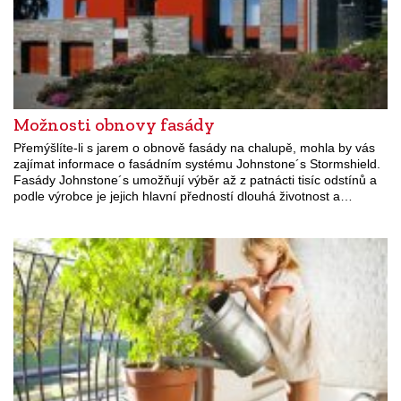
Možnosti obnovy fasády
Přemýšlíte-li s jarem o obnově fasády na chalupě, mohla by vás
zajímat informace o fasádním systému Johnstone´s Stormshield.
Fasády Johnstone´s umožňují výběr až z patnácti tisíc odstínů a
podle výrobce je jejich hlavní předností dlouhá životnost a…