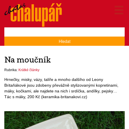
Hledat
Na moučník
Rubrika:
Krátké články
Hrnečky, misky, vázy, talíře a mnoho dalšího od Leony
Britaňákové jsou zdobeny převážně stylizovanými kopretinami,
máky, kočkami, ale najdete na nich i srdíčka, andílky, pejsky…
Tác s máky, 200 Kč (keramika-britanakovi.cz)