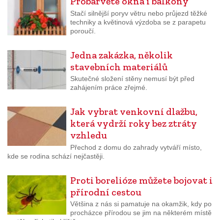
Probarvěte okna i balkóny
Stačí silnější poryv větru nebo průjezd těžké
techniky a květinová výzdoba se z parapetu
poroučí.
Jedna zakázka, několik
stavebních materiálů
Skutečné složení stěny nemusí být před
zahájením práce zřejmé.
Jak vybrat venkovní dlažbu,
která vydrží roky bez ztráty
vzhledu
Přechod z domu do zahrady vytváří místo,
kde se rodina schází nejčastěji.
Proti borelióze můžete bojovat i
přírodní cestou
Většina z nás si pamatuje na okamžik, kdy po
procházce přírodou se jim na některém místě