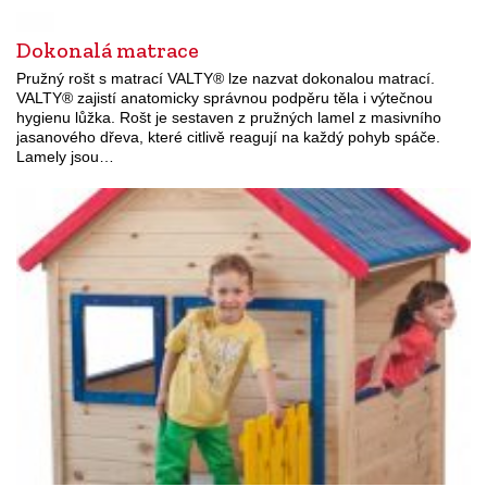
Dokonalá matrace
Pružný rošt s matrací VALTY® lze nazvat dokonalou matrací.
VALTY® zajistí anatomicky správnou podpěru těla i výtečnou
hygienu lůžka. Rošt je sestaven z pružných lamel z masivního
jasanového dřeva, které citlivě reagují na každý pohyb spáče.
Lamely jsou…