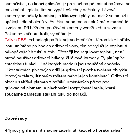
samočisticí, na konci grilování je po stačí na pět minut nažhavit na
maximální teplotu, tím se vypálí všechny nečistoty. Lávové
kameny se někdy kombinují s litinovými pláty, na nichž se smaží i
opékají jídla obalená v těstíčku, nebo masa naložená v marinádě
s vejcem. Při běžném používání kameny vydrží jednu sezonu.
Pokud se začnou drolit, vyměňte je.
Grily s RBS
technologií patří k nejmodernějším. Keramické hořáky
jsou umístěny po bocích grilovací vany, tím se vylučuje vzplanutí
odkapávajících tuků a šťáv. Přesněji lze regulovat teplotu, není
nutné používat grilovací brikety, či lávové kameny. Ty plní spíše
estetickou funkci. U některých modelů jsou součástí dodávky.
U kontaktních plynových grilů je grilovací plocha tvořena obvykle
litinovým tálem, litinovým roštem nebo jejich kombinací. Grilovací
plochu zahřívá plamen z hořáků umístěných přímo pod
grilovacími plotnami a plechovými rozptylovači tepla, které
současně zamezují stékání tuku do hořáků.
Dobré rady
-Plynový gril má mít snadné zažehnutí každého hořáku zvlášť