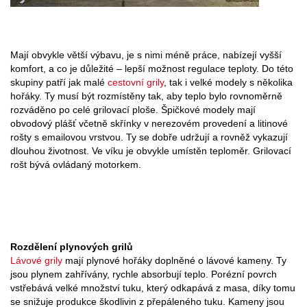
Mají obvykle větší výbavu, je s nimi méně práce, nabízejí vyšší
komfort, a co je důležité – lepší možnost regulace teploty. Do této
skupiny patří jak malé
cestovní grily
, tak i velké modely s několika
hořáky. Ty musí být rozmístěny tak, aby teplo bylo rovnoměrně
rozváděno po celé grilovací ploše. Špičkové modely mají
obvodový plášť včetně skřínky v nerezovém provedení a litinové
rošty s emailovou vrstvou. Ty se dobře udržují a rovněž vykazují
dlouhou životnost. Ve víku je obvykle umístěn teploměr. Grilovací
rošt bývá ovládaný motorkem.
Rozdělení plynových grilů
Lávové grily
mají plynové hořáky doplněné o lávové kameny. Ty
jsou plynem zahřívány, rychle absorbují teplo. Porézní povrch
vstřebává velké množství tuku, který odkapává z masa, díky tomu
se snižuje produkce škodlivin z přepáleného tuku. Kameny jsou