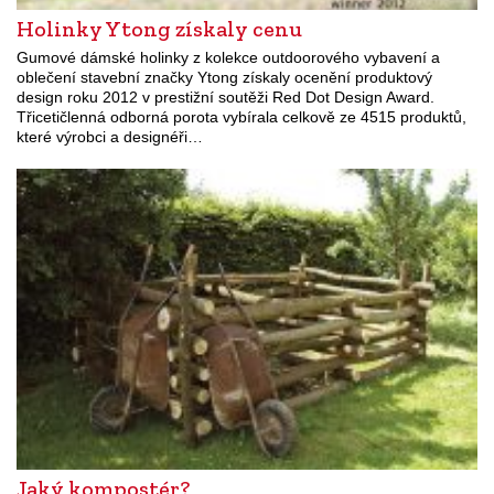
Holinky Ytong získaly cenu
Gumové dámské holinky z kolekce outdoorového vybavení a
oblečení stavební značky Ytong získaly ocenění produktový
design roku 2012 v prestižní soutěži Red Dot Design Award.
Třicetičlenná odborná porota vybírala celkově ze 4515 produktů,
které výrobci a designéři…
Jaký kompostér?