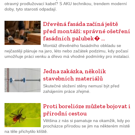
otravný prodlužovací kabel? S AKU technikou, trendem moderní
doby, tyto starosti odpadají.
Dřevěná fasáda začíná ještě
před montáží: správné ošetření
fasádních palubek� …
Montáž dřevěného fasádního obkladu se
nejčastěji plánuje na jaro, léto nebo začátek podzimu, kdy počasí
umožňuje práci venku a dřevo má vhodné podmínky pro instalaci.
Jedna zakázka, několik
stavebních materiálů
Skutečné složení stěny nemusí být před
zahájením práce zřejmé.
Proti borelióze můžete bojovat i
přírodní cestou
Většina z nás si pamatuje na okamžik, kdy po
procházce přírodou se jim na některém místě
na těle přichytilo klíště.