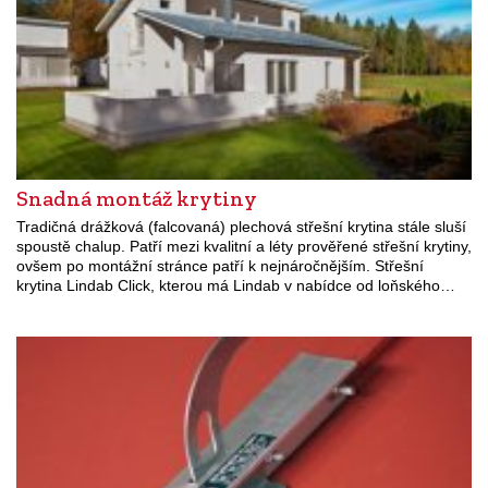
Snadná montáž krytiny
Tradičná drážková (falcovaná) plechová střešní krytina stále sluší
spoustě chalup. Patří mezi kvalitní a léty prověřené střešní krytiny,
ovšem po montážní stránce patří k nejnáročnějším. Střešní
krytina Lindab Click, kterou má Lindab v nabídce od loňského…