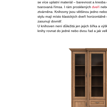
se více uplatní materiál – barevnost a kresba
tvarovaná římsa. I rám prosklených
dveří
nebo
ztvárněna. Knihovny jsou většinou jedno nebo
stylu mají místo klasických dveří horizontálně
zasunují dovnitř.
U knihoven není důležitá jen jejich šířka a vý
knihy rovnat do jedné nebo dvou řad a jak ve