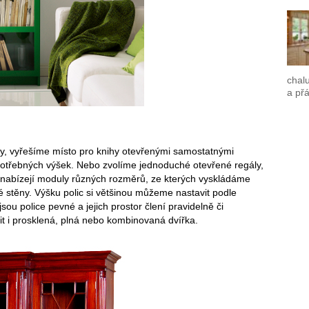
chalu
a přá
y, vyřešíme místo pro knihy otevřenými samostatnými
potřebných výšek. Nebo zvolíme jednoduché otevřené regály,
se nabízejí moduly různých rozměrů, ze kterých vyskládáme
mé stěny. Výšku polic si většinou můžeme nastavit podle
sou police pevné a jejich prostor člení pravidelně či
t i prosklená, plná nebo kombinovaná dvířka.