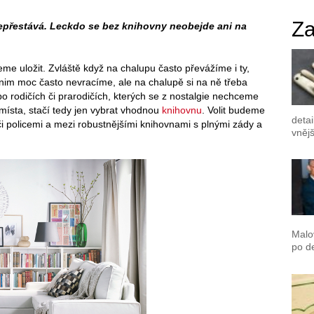
Za
nepřestává. Leckdo se bez knihovny neobejde ani na
me uložit. Zvláště když na chalupu často převážíme i ty,
nim moc často nevracíme, ale na chalupě si na ně třeba
 rodičích či prarodičích, kterých se z nostalgie nechceme
 místa, stačí tedy jen vybrat vhodnou
knihovnu
. Volit budeme
detai
i policemi a mezi robustnějšími knihovnami s plnými zády a
vnějš
Malo
po de