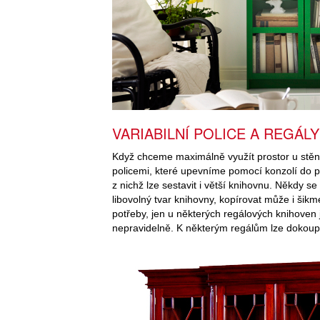
VARIABILNÍ POLICE A REGÁLY
Když chceme maximálně využít prostor u stěn
policemi, které upevníme pomocí konzolí do 
z nichž lze sestavit i větší knihovnu. Někdy 
libovolný tvar knihovny, kopírovat může i šik
potřeby, jen u některých regálových knihoven j
nepravidelně. K některým regálům lze dokoupi