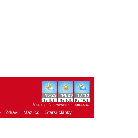
Více o počasí
www.meteopress.cz
o
Zdraví
Mazlíčci
Starší články