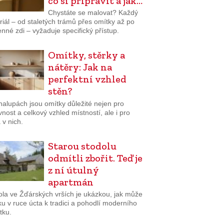
co si připravit a jak…
Chystáte se malovat? Každý
iál – od staletých trámů přes omítky až po
né zdi – vyžaduje specifický přístup.
Omítky, stěrky a
nátěry: Jak na
perfektní vzhled
stěn?
halupách jsou omítky důležité nejen pro
nost a celkový vzhled místností, ale i pro
 v nich.
Starou stodolu
odmítli zbořit. Teď je
z ní útulný
apartmán
ola ve Žďárských vrších je ukázkou, jak může
uku v ruce úcta k tradici a pohodlí moderního
tku.