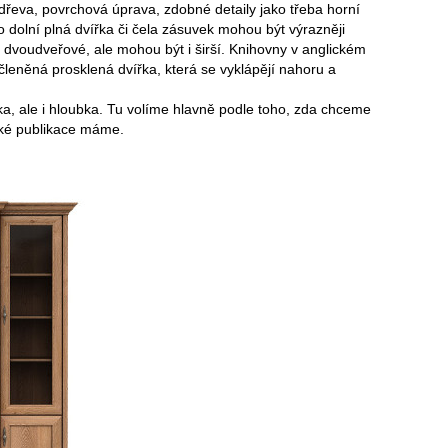
 dřeva, povrchová úprava, zdobné detaily jako třeba horní
 dolní plná dvířka či čela zásuvek mohou být výrazněji
 dvoudveřové, ale mohou být i širší. Knihovny v anglickém
 členěná prosklená dvířka, která se vyklápějí nahoru a
ška, ale i hloubka. Tu volíme hlavně podle toho, zda chceme
lké publikace máme.