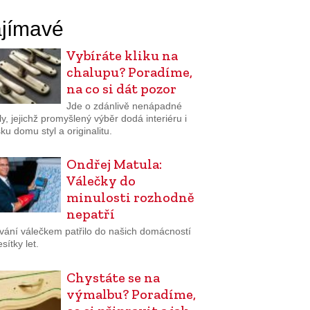
jímavé
Vybíráte kliku na
chalupu? Poradíme,
na co si dát pozor
Jde o zdánlivě nenápadné
ly, jejichž promyšlený výběr dodá interiéru i
ku domu styl a originalitu.
Ondřej Matula:
Válečky do
minulosti rozhodně
nepatří
vání válečkem patřilo do našich domácností
sítky let.
Chystáte se na
výmalbu? Poradíme,