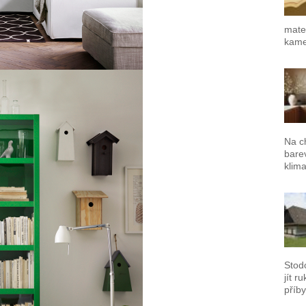
mater
kamen
Na c
barev
klima
Stod
jít r
příby