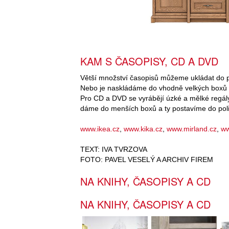
KAM S ČASOPISY, CD A DVD
Větší množství časopisů můžeme ukládat do pol
Nebo je naskládáme do vhodně velkých boxů či
Pro CD a DVD se vyrábějí úzké a mělké regály, 
dáme do menších boxů a ty postavíme do poli
www.ikea.cz
,
www.kika.cz
,
www.mirland.cz
,
ww
TEXT: IVA TVRZOVA
FOTO: PAVEL VESELÝ A ARCHIV FIREM
NA KNIHY, ČASOPISY A CD
NA KNIHY, ČASOPISY A CD