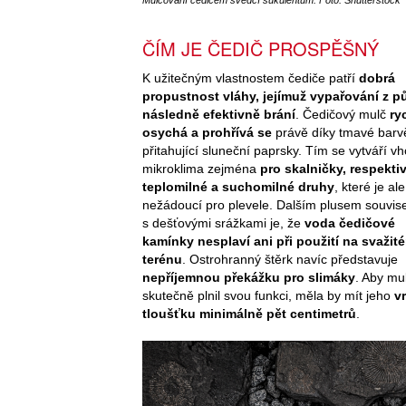
Mulčování čedičem svědčí sukulentům. Foto: Shutterstock
ČÍM JE ČEDIČ PROSPĚŠNÝ
K užitečným vlastnostem čediče patří
dobrá
propustnost vláhy, jejímuž vypařování z p
následně efektivně brání
. Čedičový mulč
ry
osychá a prohřívá se
právě díky tmavé barv
přitahující sluneční paprsky. Tím se vytváří v
mikroklima zejména
pro skalničky, respekti
teplomilné a suchomilné druhy
, které je ale
nežádoucí pro plevele. Dalším plusem souvise
s dešťovými srážkami je, že
voda čedičové
kamínky nesplaví ani při použití na svažit
terénu
. Ostrohranný štěrk navíc představuje
nepříjemnou překážku pro slimáky
. Aby mu
skutečně plnil svou funkci, měla by mít jeho
v
tloušťku minimálně pět centimetrů
.