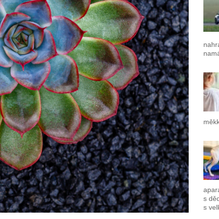
nahr
namá
měkk
apar
s dě
s vel