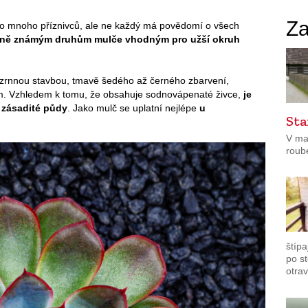
Za
lo mnoho příznivců, ale ne každý má povědomí o všech
méně známým druhům mulče vhodným pro užší okruh
nozrnnou stavbou, tmavě šedého až černého zbarvení,
. Vzhledem k tomu, že obsahuje sodnovápenaté živce,
je
 zásadité půdy
. Jako mulč se uplatní nejlépe
u
Sta
V ma
roub
štípa
po s
otrav