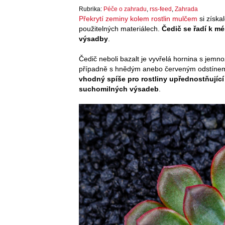
Rubrika:
Péče o zahradu
,
rss-feed
,
Zahrada
Překrytí zeminy kolem rostlin mulčem
si získa
použitelných materiálech.
Čedič se řadí k 
výsadby
.
Čedič neboli bazalt je vyvřelá hornina s jem
případně s hnědým anebo červeným odstínem
vhodný spíše pro rostliny upřednostňující
suchomilných výsadeb
.