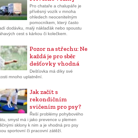
Pro chataře a chalupáře je
přívěsný vozík v mnoha
ohledech neocenitelným
pomocníkem, který často
adí dodávku, malý náklaďák nebo spoustu
havých cest s kárkou či kolečkem.
Pozor na střechu: Ne
každá je pro sběr
dešťovky vhodná
Dešťovka má díky své
osti mnoho uplatnění.
Jak začít s
rekondičním
svičením pro psy?
Řeší problémy pohybového
átu, smysl má i jako prevence u plemen
dičnými sklony k nim a je vhodná pro psy
kou sportovní či pracovní zátěží.