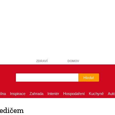
ZDRAVÍ
DOMOV
Hledat
ílna
Inspirace
Zahrada
Interiér
Hospodaření
Kuchyně
Aut
čedičem