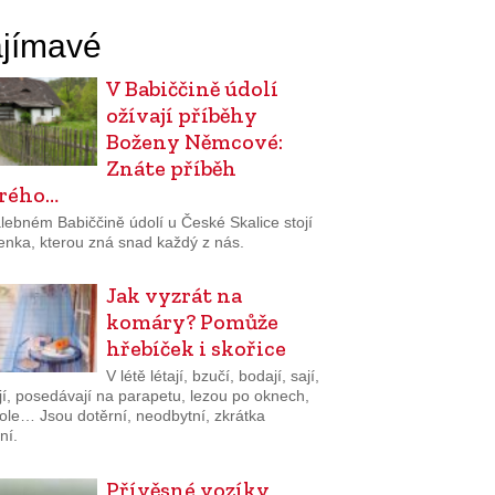
jímavé
V Babiččině údolí
ožívají příběhy
Boženy Němcové:
Znáte příběh
rého…
lebném Babiččině údolí u České Skalice stojí
enka, kterou zná snad každý z nás.
Jak vyzrát na
komáry? Pomůže
hřebíček i skořice
V létě létají, bzučí, bodají, sají,
jí, posedávají na parapetu, lezou po oknech,
tole… Jsou dotěrní, neodbytní, zkrátka
ní.
Přívěsné vozíky