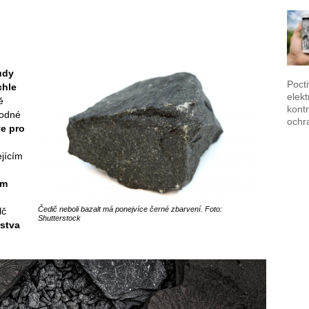
ůdy
Poct
chle
elek
ě
kontr
hodné
ochr
ve pro
jícím
ém
Čedič neboli bazalt má ponejvíce černé zbarvení. Foto:
lč
Shutterstock
rstva