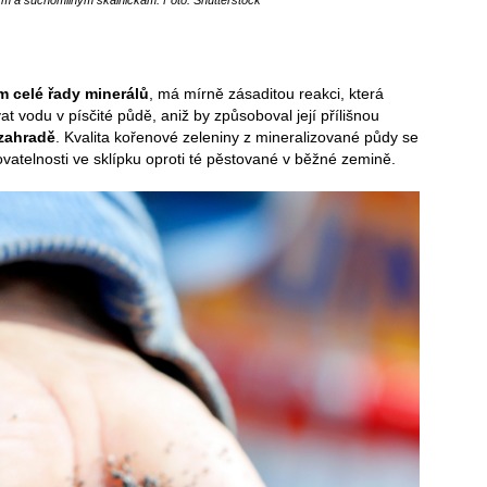
ým a suchomilným skalničkám. Foto: Shutterstock
m celé řady minerálů
, má mírně zásaditou reakci, která
t vodu v písčité půdě, aniž by způsoboval její přílišnou
 zahradě
. Kvalita kořenové zeleniny z mineralizované půdy se
ovatelnosti ve sklípku oproti té pěstované v běžné zemině.