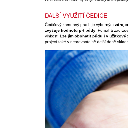
Vzhledem k tmavé barvě vyhovuje čedičový mulč teplomiln
DALŠÍ VYUŽITÍ ČEDIČE
Čedičový kamenný prach je výborným
zdroje
zvyšuje hodnotu pH půdy
. Pomáhá zadržova
vlhkost.
Lze jím obohatit půdu i v užitkové
projeví také v nesrovnatelně delší době sklad