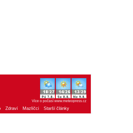
Více o počasí
www.meteopress.cz
o
Zdraví
Mazlíčci
Starší články