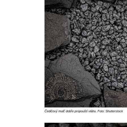
Čedičový mulč dobře propouští vláhu. Foto: Shutterstock