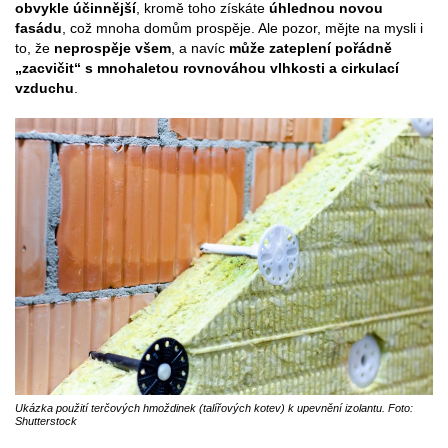
obvykle účinnější
, kromě toho získáte
úhlednou novou
fasádu
, což mnoha domům prospěje. Ale pozor, mějte na mysli i
to, že
neprospěje všem
, a navíc
může zateplení pořádně
„zacvičit“ s mnohaletou rovnováhou vlhkosti a cirkulací
vzduchu
.
Ukázka použití terčových hmoždinek (talířových kotev) k upevnění izolantu. Foto:
Shutterstock