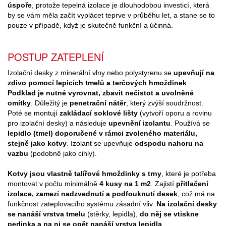
úspoře
, protože tepelná izolace je dlouhodobou investicí, která
by se vám měla začít vyplácet teprve v průběhu let, a stane se to
pouze v případě, když je skutečně funkční a účinná.
POSTUP ZATEPLENÍ
Izolační desky z minerální vlny nebo polystyrenu se
upevňují na
zdivo pomocí lepicích tmelů a terčových hmoždinek
.
Podklad je nutné vyrovnat, zbavit nečistot a uvolněné
omítky
. Důležitý je
penetrační nátěr
, který zvýší soudržnost.
Poté se montují
zakládací soklové lišty
(vytvoří oporu a rovinu
pro izolační desky) a následuje
upevnění izolantu
. Používá se
lepidlo (tmel) doporučené v rámci zvoleného materiálu,
stejně jako kotvy
. Izolant se upevňuje
odspodu nahoru na
vazbu
(podobně jako cihly).
Kotvy jsou vlastně talířové hmoždinky s trny
, které je potřeba
montovat v počtu minimálně
4 kusy na 1 m2
. Zajistí
přitlačení
izolace, zamezí nadzvednutí a podfouknutí desek
, což má na
funkčnost zateplovacího systému zásadní vliv.
Na izolační desky
se nanáší vrstva tmelu
(stěrky, lepidla),
do něj se vtiskne
perlinka a na ni se opět nanáší vrstva lepidla
.