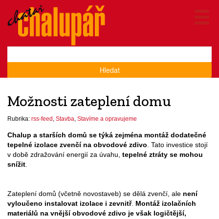
Hledat
Možnosti zateplení domu
Rubrika:
rss-feed
,
Stavba
,
Stavíme a opravujeme
Chalup a starších domů se týká zejména montáž dodatečné
tepelné izolace zvenčí na obvodové zdivo
. Tato investice stojí
v době zdražování energií za úvahu,
tepelné ztráty se mohou
snížit
.
Zateplení domů (včetně novostaveb) se dělá zvenčí, ale
není
vyloučeno instalovat izolace i zevnitř
.
Montáž izolačních
materiálů na vnější obvodové zdivo je však logičtější,