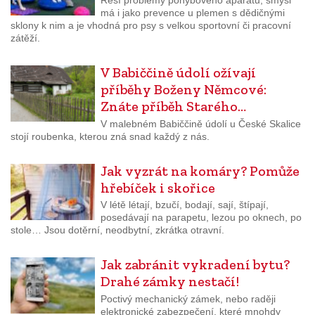
Řeší problémy pohybového aparátu, smysl
má i jako prevence u plemen s dědičnými
sklony k nim a je vhodná pro psy s velkou sportovní či pracovní
zátěží.
V Babiččině údolí ožívají
příběhy Boženy Němcové:
Znáte příběh Starého…
V malebném Babiččině údolí u České Skalice
stojí roubenka, kterou zná snad každý z nás.
Jak vyzrát na komáry? Pomůže
hřebíček i skořice
V létě létají, bzučí, bodají, sají, štípají,
posedávají na parapetu, lezou po oknech, po
stole… Jsou dotěrní, neodbytní, zkrátka otravní.
Jak zabránit vykradení bytu?
Drahé zámky nestačí!
Poctivý mechanický zámek, nebo raději
elektronické zabezpečení, které mnohdy