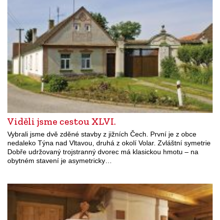
Viděli jsme cestou XLVI.
Vybrali jsme dvě zděné stavby z jižních Čech. První je z obce
nedaleko Týna nad Vltavou, druhá z okolí Volar. Zvláštní symetrie
Dobře udržovaný trojstranný dvorec má klasickou hmotu – na
obytném stavení je asymetricky…