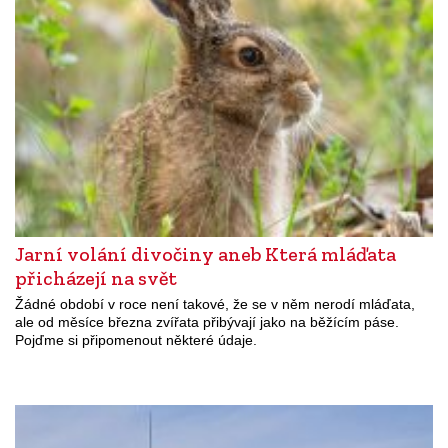
Jarní volání divočiny aneb Která mláďata
přicházejí na svět
Žádné období v roce není takové, že se v něm nerodí mláďata,
ale od měsíce března zvířata přibývají jako na běžícím páse.
Pojďme si připomenout některé údaje.