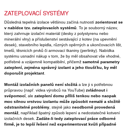
ZATEPLOVACÍ SYSTÉMY
Důsledná tepelná izolace většinou začíná nutností
zorientovat se
v nabídce tzv. zateplovacích systémů
. To je souborný název,
který zahrnuje izolační materiál (desky z polystyrenu nebo
minerální vlny) a příslušenství sestávající z kotev (na upevnění
desek), stavebního lepidla, různých opěrných a ukončovacích lišt,
tmelů, těsnicích prvků či armovací tkaniny (perlinky). Nabídka
systému usnadní nákup v tom, že by měl obsahovat vše vhodné,
potřebné a vzájemně kompatibilní, přičemž
samotné parametry
zateplení, zejména správný izolant a jeho tloušťku, by měl
doporučit projektant
.
Montáž izolačních panelů není složitá
a lze ji s potřebnou
průpravou (např. videa výrobců na YouTube)
zvládnout i
svépomocí
, ale
zateplení domu příliš tenkou nebo naopak
moc silnou vrstvou izolantu může způsobit nemalé a složitě
odstranitelné problémy
, stejně jako
neodborně provedená
montáž
, například špatný způsob lepení a nedostatečné kotvení
izolačních desek.
Zadáte-li tedy zateplovací práce odborné
firmě, je to lepší řešení než experimentovat kvůli případné