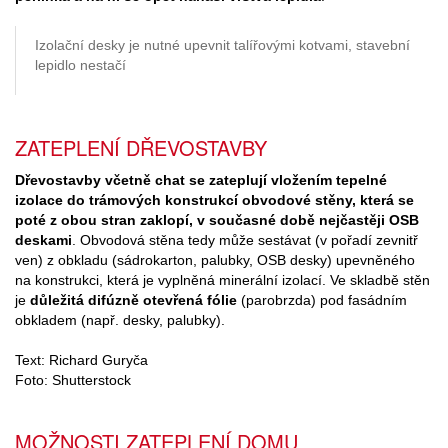
Izolační desky je nutné upevnit talířovými kotvami, stavební
lepidlo nestačí
ZATEPLENÍ DŘEVOSTAVBY
Dřevostavby včetně chat se zateplují vložením tepelné
izolace do trámových konstrukcí obvodové stěny, která se
poté z obou stran zaklopí, v současné době nejčastěji OSB
deskami
. Obvodová stěna tedy může sestávat (v pořadí zevnitř
ven) z obkladu (sádrokarton, palubky, OSB desky) upevněného
na konstrukci, která je vyplněná minerální izolací. Ve skladbě stěn
je
důležitá difúzně otevřená fólie
(parobrzda) pod fasádním
obkladem (např. desky, palubky).
Text: Richard Guryča
Foto: Shutterstock
MOŽNOSTI ZATEPLENÍ DOMU