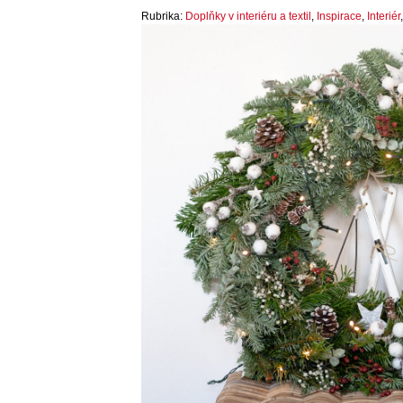
Rubrika:
Doplňky v interiéru a textil
,
Inspirace
,
Interiér