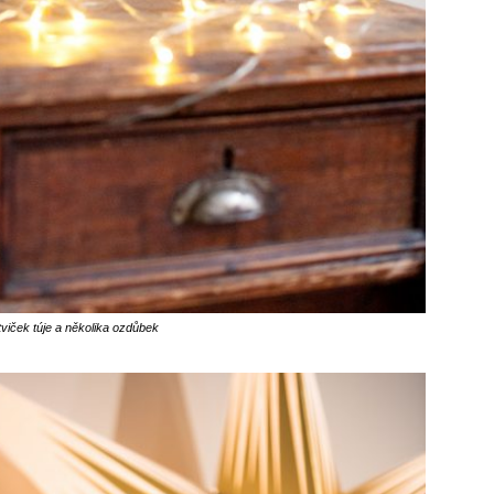
tviček túje a několika ozdůbek