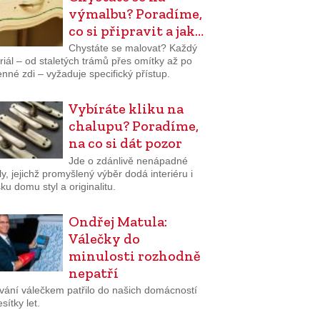
výmalbu? Poradíme,
co si připravit a jak…
Chystáte se malovat? Každý
iál – od staletých trámů přes omítky až po
né zdi – vyžaduje specifický přístup.
Vybíráte kliku na
chalupu? Poradíme,
na co si dát pozor
Jde o zdánlivě nenápadné
ly, jejichž promyšlený výběr dodá interiéru i
ku domu styl a originalitu.
Ondřej Matula:
Válečky do
minulosti rozhodně
nepatří
vání válečkem patřilo do našich domácností
sítky let.