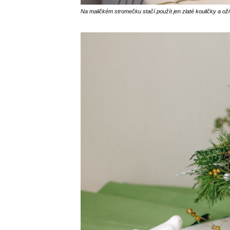
Na maličkém stromečku stačí použít jen zlaté kouličky a oživ