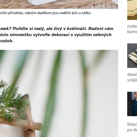
ším přírodniny, vtipným doplňkem jsou maličké lyže a sáňky
mater
mek? Pořiďte si malý, ale živý v květináči. Radost vám
kamen
místo stromečku vytvořte dekoraci s využitím zelených
 ozdob.
detai
vnějš
Malo
po de