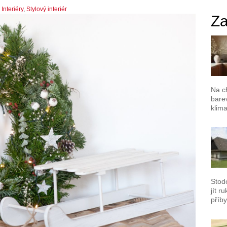
,
Interiéry
,
Stylový interiér
Za
Na c
barev
klima
Stod
jít r
příby