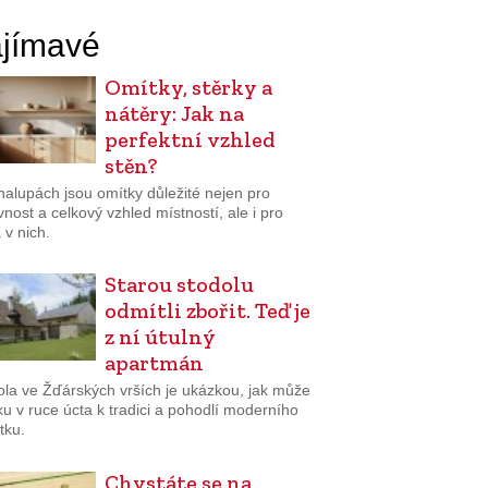
jímavé
Omítky, stěrky a
nátěry: Jak na
perfektní vzhled
stěn?
halupách jsou omítky důležité nejen pro
nost a celkový vzhled místností, ale i pro
 v nich.
Starou stodolu
odmítli zbořit. Teď je
z ní útulný
apartmán
ola ve Žďárských vrších je ukázkou, jak může
uku v ruce úcta k tradici a pohodlí moderního
tku.
Chystáte se na