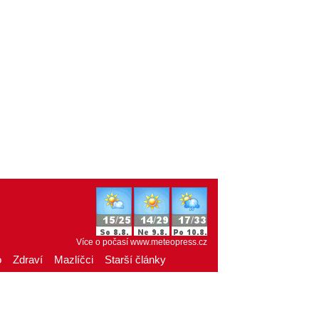
Více o počasí
www.meteopress.cz
o
Zdraví
Mazlíčci
Starší články