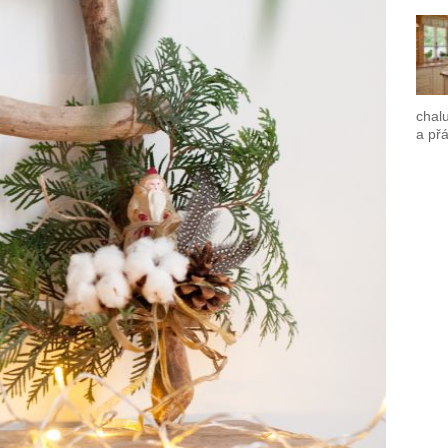
chalu
a přá