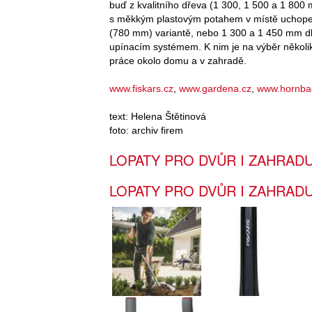
buď z kvalitního dřeva (1 300, 1 500 a 1 800
s měkkým plastovým potahem v místě uchopení
(780 mm) variantě, nebo 1 300 a 1 450 mm d
upínacím systémem. K nim je na výběr několik
práce okolo domu a v zahradě.
www.fiskars.cz
,
www.gardena.cz
,
www.hornba
text: Helena Štětinová
foto: archiv firem
LOPATY PRO DVŮR I ZAHRAD
LOPATY PRO DVŮR I ZAHRAD