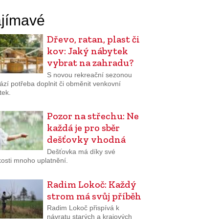
jímavé
Dřevo, ratan, plast či
kov: Jaký nábytek
vybrat na zahradu?
S novou rekreační sezonou
ází potřeba doplnit či obměnit venkovní
tek.
Pozor na střechu: Ne
každá je pro sběr
dešťovky vhodná
Dešťovka má díky své
osti mnoho uplatnění.
Radim Lokoč: Každý
strom má svůj příběh
Radim Lokoč přispívá k
návratu starých a krajových