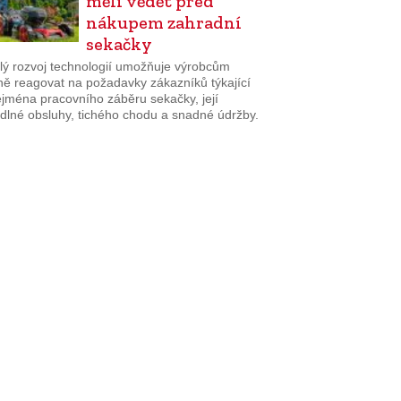
měli vědět před
nákupem zahradní
sekačky
lý rozvoj technologií umožňuje výrobcům
ně reagovat na požadavky zákazníků týkající
ejména pracovního záběru sekačky, její
dlné obsluhy, tichého chodu a snadné údržby.