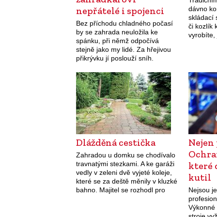
Tradiční
nepřátelé i spojenci
dávno kon
skládací 
Bez příchodu chladného počasí
či kozlík
by se zahrada neuložila ke
vyrobíte,
spánku, při němž odpočívá
pomůcku 
stejně jako my lidé. Za hřejivou
rychlejší
přikrývku jí poslouží sníh.
motorový
Dlážděná cestička
Nejen 
Ochra
Zahradou u domku se chodívalo
travnatými stezkami. A ke garáži
které 
vedly v zeleni dvě vyjeté koleje,
kutil
které se za deště měnily v kluzké
bahno. Majitel se rozhodl pro
Nejsou je
změnu hlavně kvůli té ploše před
profesion
garáží.…
Výkonné e
stroje vy