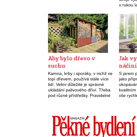
v rukou l
zranitelné
složité.
Aby bylo dřevo v
Jak vy
suchu
náčin
Kamna, krby i sporáky, v nichž se
S jarem p
topí dřevem, používá stále více
jako pří
lidí. Velmi důležité je správné
okopáván
ukládání palivového dříví. Třeba
kvalitní
pod různé přístřešky. Pravidelné
vše rych
topení v jakémkoli topidle na
dřevo vyžaduje dvojí způsob
skladování…