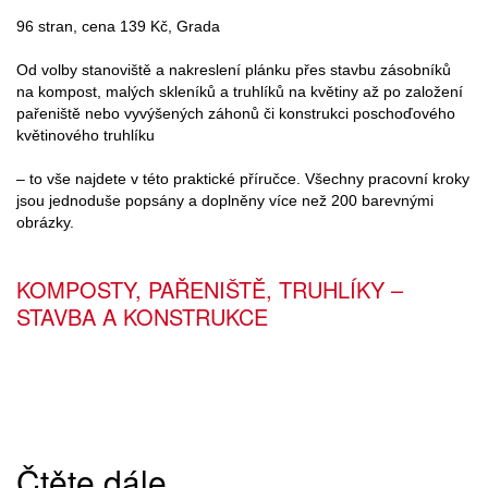
96 stran, cena 139 Kč, Grada
Od volby stanoviště a nakreslení plánku přes stavbu zásobníků
na kompost, malých skleníků a truhlíků na květiny až po založení
pařeniště nebo vyvýšených záhonů či konstrukci poschoďového
květinového truhlíku
– to vše najdete v této praktické příručce. Všechny pracovní kroky
jsou jednoduše popsány a doplněny více než 200 barevnými
obrázky.
KOMPOSTY, PAŘENIŠTĚ, TRUHLÍKY –
STAVBA A KONSTRUKCE
Čtěte dále