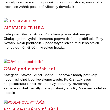
nepřál prázdninovému odpočinku, na druhou stranu, nás snaha
trochu se zahřát postupně všechny dovedla k…
CHALUPA JE HRA
Kategorie: Stavba | Autor: Počátkem jara se štáb magazínu
Chalupa je hra vydal s kamerou poprvé do údolí podél toku řeky
Svratky. Řeku přehradila v padesátých letech minulého století
mohutnou, téměř 80 m vysokou hrází…
Ožívá podle potřeb lidí
Kategorie: Stavba | Autor: Marie Rubešová Stodoly patřívaly
neodmyslitelně k venkovskému životu. Když ztratily svou
hospodářskou funkci, mnohé byly zbourány, rozebrány a z
kamene či cihel vyrostly různé přístavky a zídky. Více než stoletou
stodolu…
PODLAHOVÉ VYTÁPĚNÍ