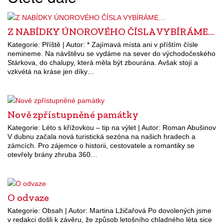
Z NABÍDKY ÚNOROVÉHO ČÍSLA VYBÍRÁME…
Kategorie: Příště | Autor: * Zajímavá místa ani v příštím čísle
nemineme. Na návštěvu se vydáme na sever do východočeského
Stárkova, do chalupy, která měla být zbourána. Avšak stojí a
vzkvétá na kráse jen díky…
Nově zpřístupněné památky
Kategorie: Léto s křížovkou – tip na výlet | Autor: Roman Abušinov
V dubnu začala nová turistická sezóna na našich hradech a
zámcích. Pro zájemce o historii, cestovatele a romantiky se
otevřely brány zhruba 360…
O odvaze
Kategorie: Obsah | Autor: Martina Lžičařová Po dovolených jsme
v redakci došli k závěru, že způsob letošního chladného léta sice