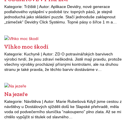
Kategorie: Tržiště | Autor: Aplikace Devidry, nové generace
podlahového vytápění v podobě tzv. topných pásů, je stejně
jednoduchá jako skládání puzzle. Stačí jednoduše zaklapnout
„zámeček“ Devidry Click Systému. Topné pásy o šířce 1 m a…
Vlhko moc škodí
Kategorie: Kuchyně | Autor: ZD O potravinářských barvivech
výrobci tvrdí, že jsou zdraví neškodná. Jistě mají pravdu, protože
všechny výrobky procházejí přísnými kontrolami, ale na druhou
stranu je také pravda, že těchto barviv dostáváme v…
Na jezeře
Kategorie: Návštěva | Autor: Marie Rubešová Když jsme cestou z
návštěvy u Dostálových sjížděli dolů ke Slapské přehradě, měla
voda od podvečerního sluníčka “nakoupeno” plno zlata. Až se mi
chtělo vypůjčit si titulek od slavného…