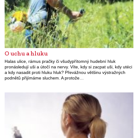
O uchu a hluku
Halas ulice, rámus pračky či všudypřítomný hudební hluk
pronásledují uši a útočí na nervy. Víte, kdy si zacpat uši, kdy utéci
a kdy nasadit proti hluku hluk? Převážnou většinu výstražných
podnětů přijímáme sluchem. A protože…