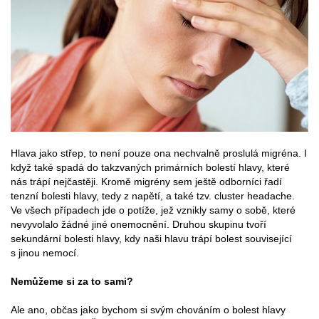
Hlava jako střep, to není pouze ona nechvalně proslulá migréna. I
když také spadá do takzvaných primárních bolestí hlavy, které
nás trápí nejčastěji. Kromě migrény sem ještě odborníci řadí
tenzní bolesti hlavy, tedy z napětí, a také tzv. cluster headache.
Ve všech případech jde o potíže, jež vznikly samy o sobě, které
nevyvolalo žádné jiné onemocnění. Druhou skupinu tvoří
sekundární bolesti hlavy, kdy naši hlavu trápí bolest související
s jinou nemocí.
Nemůžeme si za to sami?
Ale ano, občas jako bychom si svým chováním o bolest hlavy