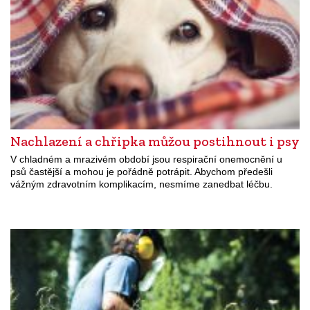
Nachlazení a chřipka můžou postihnout i psy
V chladném a mrazivém období jsou respirační onemocnění u
psů častější a mohou je pořádně potrápit. Abychom předešli
vážným zdravotním komplikacím, nesmíme zanedbat léčbu.