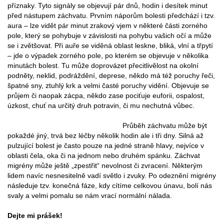
příznaky. Tyto signály se objevují pár dnů, hodin i desítek minut
před nástupem záchvatu. Prvním náporům bolesti předchází i tzv.
aura – lze vidět pár minut zrakový vjem v některé části zorného
pole, který se pohybuje v závislosti na pohybu vašich očí a může
se i zvětšovat. Při auře se viděná oblast leskne, bliká, vlní a třpytí
– jde o výpadek zorného pole, po kterém se objevuje v několika
minutách bolest. Tu může doprovázet přecitlivělost na okolní
podněty, neklid, podráždění, deprese, někdo má též poruchy řeči,
špatné sny, ztuhlý krk a velmi časté poruchy vidění. Objevuje se
průjem či naopak zácpa, někdo zase pociťuje euforii, ospalost,
úzkost, chuť na určitý druh potravin, či mu nechutná vůbec.
Průběh záchvatu může být
pokaždé jiný, trvá bez léčby několik hodin ale i tři dny. Silná až
pulzující bolest je často pouze na jedné straně hlavy, nejvíce v
oblasti čela, oka či na jednom nebo druhém spánku. Záchvat
migrény může ještě „zpestřit“ nevolnost či zvracení. Některým
lidem navíc nesnesitelně vadí světlo i zvuky. Po odeznění migrény
následuje tzv. konečná fáze, kdy cítíme celkovou únavu, bolí nás
svaly a velmi pomalu se nám vrací normální nálada.
Dejte mi prášek!