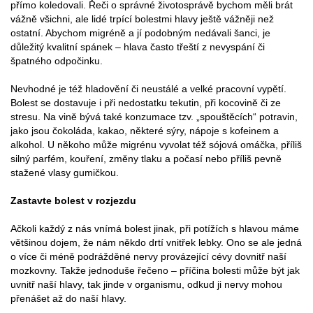
přímo koledovali. Řeči o správné životosprávě bychom měli brát
vážně všichni, ale lidé trpící bolestmi hlavy ještě vážněji než
ostatní. Abychom migréně a jí podobným nedávali šanci, je
důležitý kvalitní spánek – hlava často třeští z nevyspání či
špatného odpočinku.
Nevhodné je též hladovění či neustálé a velké pracovní vypětí.
Bolest se dostavuje i při nedostatku tekutin, při kocovině či ze
stresu. Na vině bývá také konzumace tzv. „spouštěcích“ potravin,
jako jsou čokoláda, kakao, některé sýry, nápoje s kofeinem a
alkohol. U někoho může migrénu vyvolat též sójová omáčka, příliš
silný parfém, kouření, změny tlaku a počasí nebo příliš pevně
stažené vlasy gumičkou.
Zastavte bolest v rozjezdu
Ačkoli každý z nás vnímá bolest jinak, při potížích s hlavou máme
většinou dojem, že nám někdo drtí vnitřek lebky. Ono se ale jedná
o více či méně podrážděné nervy provázející cévy dovnitř naší
mozkovny. Takže jednoduše řečeno – příčina bolesti může být jak
uvnitř naší hlavy, tak jinde v organismu, odkud ji nervy mohou
přenášet až do naší hlavy.