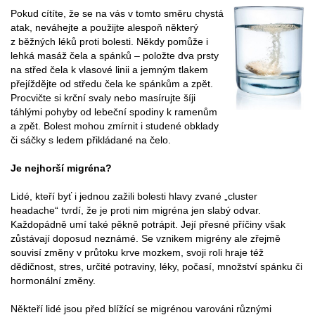
Pokud cítíte, že se na vás v tomto směru chystá
atak, neváhejte a použijte alespoň některý
z běžných léků proti bolesti. Někdy pomůže i
lehká masáž čela a spánků – položte dva prsty
na střed čela k vlasové linii a jemným tlakem
přejíždějte od středu čela ke spánkům a zpět.
Procvičte si krční svaly nebo masírujte šíji
táhlými pohyby od lebeční spodiny k ramenům
a zpět. Bolest mohou zmírnit i studené obklady
či sáčky s ledem přikládané na čelo.
Je nejhorší migréna?
Lidé, kteří byť i jednou zažili bolesti hlavy zvané „cluster
headache“ tvrdí, že je proti nim migréna jen slabý odvar.
Každopádně umí také pěkně potrápit. Její přesné příčiny však
zůstávají doposud neznámé. Se vznikem migrény ale zřejmě
souvisí změny v průtoku krve mozkem, svoji roli hraje též
dědičnost, stres, určité potraviny, léky, počasí, množství spánku či
hormonální změny.
Někteří lidé jsou před blížící se migrénou varováni různými