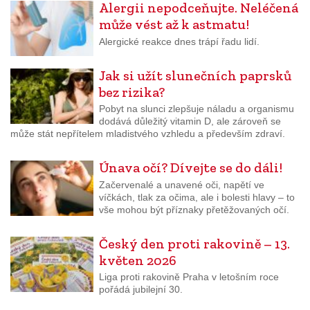
Alergii nepodceňujte. Neléčená
může vést až k astmatu!
Alergické reakce dnes trápí řadu lidí.
Jak si užít slunečních paprsků
bez rizika?
Pobyt na slunci zlepšuje náladu a organismu
dodává důležitý vitamin D, ale zároveň se
může stát nepřítelem mladistvého vzhledu a především zdraví.
Únava očí? Dívejte se do dáli!
Začervenalé a unavené oči, napětí ve
víčkách, tlak za očima, ale i bolesti hlavy – to
vše mohou být příznaky přetěžovaných očí.
Český den proti rakovině – 13.
květen 2026
Liga proti rakovině Praha v letošním roce
pořádá jubilejní 30.