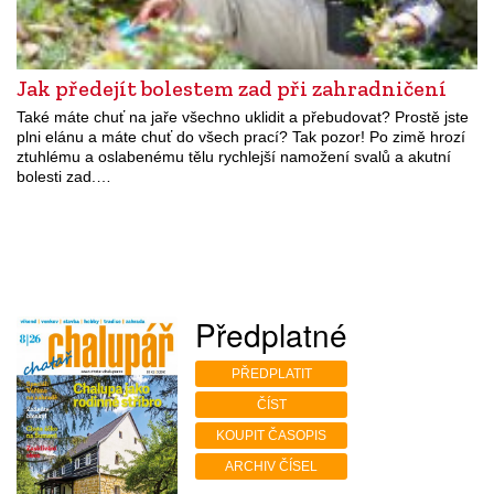
Jak předejít bolestem zad při zahradničení
Také máte chuť na jaře všechno uklidit a přebudovat? Prostě jste
plni elánu a máte chuť do všech prací? Tak pozor! Po zimě hrozí
ztuhlému a oslabenému tělu rychlejší namožení svalů a akutní
bolesti zad.…
Předplatné
PŘEDPLATIT
ČÍST
KOUPIT ČASOPIS
ARCHIV ČÍSEL