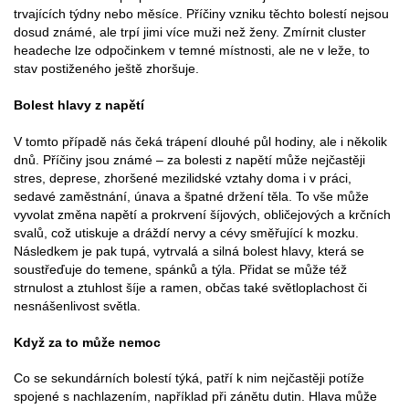
trvajících týdny nebo měsíce. Příčiny vzniku těchto bolestí nejsou
dosud známé, ale trpí jimi více muži než ženy. Zmírnit cluster
headeche lze odpočinkem v temné místnosti, ale ne v leže, to
stav postiženého ještě zhoršuje.
Bolest hlavy z napětí
V tomto případě nás čeká trápení dlouhé půl hodiny, ale i několik
dnů. Příčiny jsou známé – za bolesti z napětí může nejčastěji
stres, deprese, zhoršené mezilidské vztahy doma i v práci,
sedavé zaměstnání, únava a špatné držení těla. To vše může
vyvolat změna napětí a prokrvení šíjových, obličejových a krčních
svalů, což utiskuje a dráždí nervy a cévy směřující k mozku.
Následkem je pak tupá, vytrvalá a silná bolest hlavy, která se
soustřeďuje do temene, spánků a týla. Přidat se může též
strnulost a ztuhlost šíje a ramen, občas také světloplachost či
nesnášenlivost světla.
Když za to může nemoc
Co se sekundárních bolestí týká, patří k nim nejčastěji potíže
spojené s nachlazením, například při zánětu dutin. Hlava může