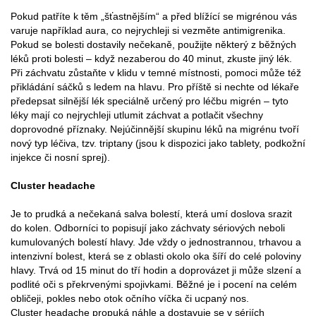
Pokud patříte k těm „šťastnějším“ a před blížící se migrénou vás
varuje například aura, co nejrychleji si vezměte antimigrenika.
Pokud se bolesti dostavily nečekaně, použijte některý z běžných
léků proti bolesti – když nezaberou do 40 minut, zkuste jiný lék.
Při záchvatu zůstaňte v klidu v temné místnosti, pomoci může též
přikládání sáčků s ledem na hlavu. Pro příště si nechte od lékaře
předepsat silnější lék speciálně určený pro léčbu migrén – tyto
léky mají co nejrychleji utlumit záchvat a potlačit všechny
doprovodné příznaky. Nejúčinnější skupinu léků na migrénu tvoří
nový typ léčiva, tzv. triptany (jsou k dispozici jako tablety, podkožní
injekce či nosní sprej).
Cluster headache
Je to prudká a nečekaná salva bolestí, která umí doslova srazit
do kolen. Odborníci to popisují jako záchvaty sériových neboli
kumulovaných bolestí hlavy. Jde vždy o jednostrannou, trhavou a
intenzivní bolest, která se z oblasti okolo oka šíří do celé poloviny
hlavy. Trvá od 15 minut do tří hodin a doprovázet ji může slzení a
podlité oči s překrvenými spojivkami. Běžné je i pocení na celém
obličeji, pokles nebo otok očního víčka či ucpaný nos.
Cluster headache propuká náhle a dostavuje se v sériích