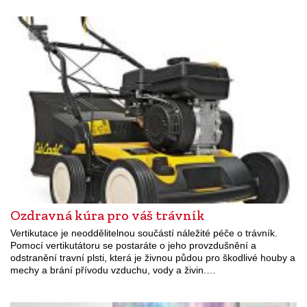
Ozdravná kúra pro váš trávník
Vertikutace je neoddělitelnou součástí náležité péče o trávník.
Pomocí vertikutátoru se postaráte o jeho provzdušnění a
odstranění travní plsti, která je živnou půdou pro škodlivé houby a
mechy a brání přívodu vzduchu, vody a živin.…