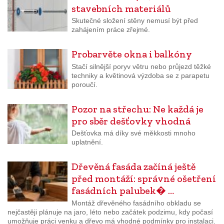
stavebních materiálů
Skutečné složení stěny nemusí být před
zahájením práce zřejmé.
Probarvěte okna i balkóny
Stačí silnější poryv větru nebo průjezd těžké
techniky a květinová výzdoba se z parapetu
poroučí.
Pozor na střechu: Ne každá je
pro sběr dešťovky vhodná
Dešťovka má díky své měkkosti mnoho
uplatnění.
Dřevěná fasáda začíná ještě
před montáží: správné ošetření
fasádních palubek� …
Montáž dřevěného fasádního obkladu se
nejčastěji plánuje na jaro, léto nebo začátek podzimu, kdy počasí
umožňuje práci venku a dřevo má vhodné podmínky pro instalaci.