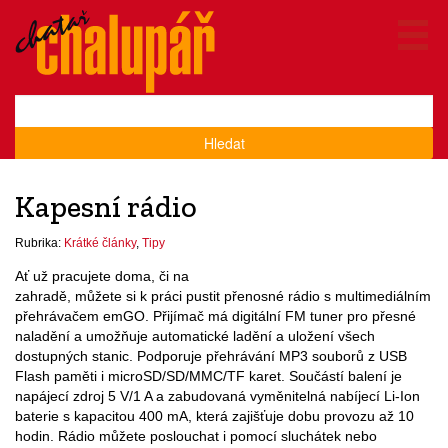
Hledat
Kapesní rádio
Rubrika:
Krátké články
,
Tipy
Ať už pracujete doma, či na
zahradě, můžete si k práci pustit přenosné rádio s multimediálním
přehrávačem emGO. Přijímač má digitální FM tuner pro přesné
naladění a umožňuje automatické ladění a uložení všech
dostupných stanic. Podporuje přehrávání MP3 souborů z USB
Flash paměti i microSD/SD/MMC/TF karet. Součástí balení je
napájecí zdroj 5 V/1 A a zabudovaná vyměnitelná nabíjecí Li-Ion
baterie s kapacitou 400 mA, která zajišťuje dobu provozu až 10
hodin. Rádio můžete poslouchat i pomocí sluchátek nebo