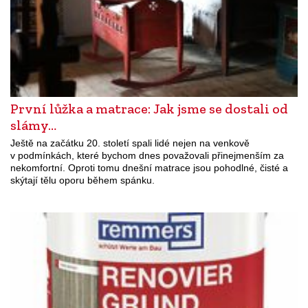
První lůžka a matrace: Jak jsme se dostali od
slámy…
Ještě na začátku 20. století spali lidé nejen na venkově
v podmínkách, které bychom dnes považovali přinejmenším za
nekomfortní. Oproti tomu dnešní matrace jsou pohodlné, čisté a
skýtají tělu oporu během spánku.