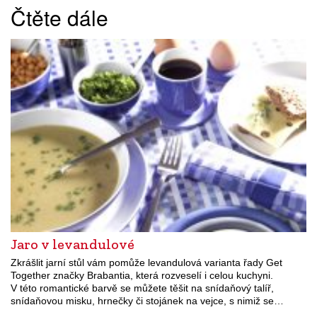
Čtěte dále
Jaro v levandulové
Zkrášlit jarní stůl vám pomůže levandulová varianta řady Get
Together značky Brabantia, která rozveselí i celou kuchyni.
V této romantické barvě se můžete těšit na snídaňový talíř,
snídaňovou misku, hrnečky či stojánek na vejce, s nimiž se…