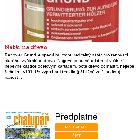
Nátěr na dřevo
Renovier Grund je speciální vodou ředitelný nátěr pro renovaci
starého, zvětralého dřeva. Nejprve je nutné odstranit veškeré
nepevné částice ocelovým kartáčem. poté dřevo odmastit, nejlépe
ředidlem v101. Po vyprchání ředidla (přibližně za 1 hodinu)
nanést…
Předplatné
PŘEDPLATIT
ČÍST