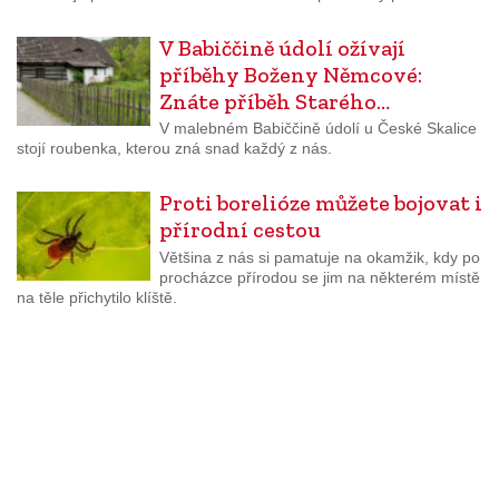
V Babiččině údolí ožívají
příběhy Boženy Němcové:
Znáte příběh Starého…
V malebném Babiččině údolí u České Skalice
stojí roubenka, kterou zná snad každý z nás.
Proti borelióze můžete bojovat i
přírodní cestou
Většina z nás si pamatuje na okamžik, kdy po
procházce přírodou se jim na některém místě
na těle přichytilo klíště.