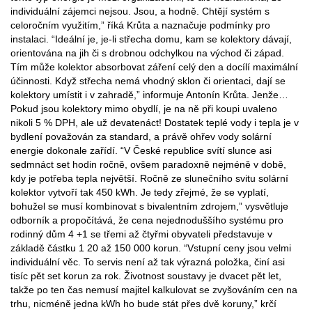
individuální zájemci nejsou. Jsou, a hodně. Chtějí systém s
celoročním využitím,” říká Krůta a naznačuje podmínky pro
instalaci. “Ideální je, je-li střecha domu, kam se kolektory dávají,
orientována na jih či s drobnou odchylkou na východ či západ.
Tím může kolektor absorbovat záření celý den a docílí maximální
účinnosti. Když střecha nemá vhodný sklon či orientaci, dají se
kolektory umístit i v zahradě,” informuje Antonín Krůta. Jenže…
Pokud jsou kolektory mimo obydlí, je na ně při koupi uvaleno
nikoli 5 % DPH, ale už devatenáct! Dostatek teplé vody i tepla je v
bydlení považován za standard, a právě ohřev vody solární
energie dokonale zařídí. “V České republice svítí slunce asi
sedmnáct set hodin ročně, ovšem paradoxně nejméně v době,
kdy je potřeba tepla největší. Ročně ze slunečního svitu solární
kolektor vytvoří tak 450 kWh. Je tedy zřejmé, že se vyplatí,
bohužel se musí kombinovat s bivalentním zdrojem,” vysvětluje
odborník a propočítává, že cena nejednoduššího systému pro
rodinný dům 4 +1 se třemi až čtyřmi obyvateli představuje v
základě částku 1 20 až 150 000 korun. “Vstupní ceny jsou velmi
individuální věc. To servis není až tak výrazná položka, činí asi
tisíc pět set korun za rok. Životnost soustavy je dvacet pět let,
takže po ten čas nemusí majitel kalkulovat se zvyšováním cen na
trhu, nicméně jedna kWh ho bude stát přes dvě koruny,” krčí