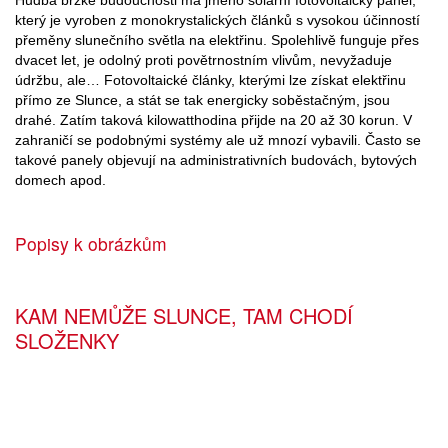
který je vyroben z monokrystalických článků s vysokou účinností
přeměny slunečního světla na elektřinu. Spolehlivě funguje přes
dvacet let, je odolný proti povětrnostním vlivům, nevyžaduje
údržbu, ale… Fotovoltaické články, kterými lze získat elektřinu
přímo ze Slunce, a stát se tak energicky soběstačným, jsou
drahé. Zatím taková kilowatthodina přijde na 20 až 30 korun. V
zahraničí se podobnými systémy ale už mnozí vybavili. Často se
takové panely objevují na administrativních budovách, bytových
domech apod.
Popisy k obrázkům
KAM NEMŮŽE SLUNCE, TAM CHODÍ
SLOŽENKY