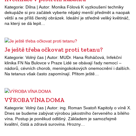
Kategorie: Dílna | Autor: Monika Fólová K vyzkoušení techniky
dekupáže si pro začátek vyberte nějaký menší předmět a naopak
větší a ne příliš členitý obrázek. Ideální je středně veliký květináč,
na který se dá lepit…
Je ještě třeba očkovat proti tetanu?
Kategorie: Volný čas | Autor: MUDr. Hana Roháčová, Infekční
klinika FN Na Bulovce v Praze Lidé se obávají řady nemocí –
nádorů, cévních chorob, meningokokových onemocnění i dalších.
Na tetanus však často zapomínají. Přitom ještě…
VÝROBA VÍNA DOMA
Kategorie: Volný čas | Autor: ing. Roman Svatoň Kapitoly o víně X.
Dnes se budeme zabývat výrobou jakostního červeného a bílého
vína. Postup je poněkud odlišný. Základem je samozřejmě
kvalitní, čistá a zdravá surovina. Hrozny…