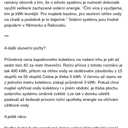
rameny oborník s tím, že u tohoto systému je nutností dokonalé
využití veškeré zachycené solární energie. “Čím více ji využijeme,
tím je kWh levnější. Pro majitele bazénu, pro sezónní ohřev vody
na chatě a podobně je to báječné.” Solární systémy jsou hodně
populární v Německu a Rakousku.
***
A další sluneční počty?
Průměrná cena kapalinového kolektoru na našem trhu je pět až
sedm tisíc Kč za metr čtvereční. Roční přínos z tohoto rozměru je
tak 400 kWh, přitom na ohřev vody ve stolitrovém zásobníku z 15
stupňů na 55 stupňů Celsia je třeba 5 kWh. V červnu až srpnu se
z jednoho metru kolektoru získají průměrně 3 kWh. Pokud chce
majitel vyhřívat vodu kolektory i v jiném období, je třeba plochu
solárního systému úměrně zvětšit. Lze tak v domku ušetřit
padesát až šedesát procent roční spotřeby energie na ohřívání
užitkové vody.
A ještě něco
Hudba brzké budoucnosti má jméno solární fotovoltaický panel,