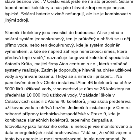
stává běžnou věcí. V Česku však ještě ne na sto procent. Solární
topení neboli kolektory u nás jako hlavní zdroj energie nejsou
typické. Solární baterie v zimě nefungují, ale lze je kombinovat s
jinými zdroji.
Sluneční kolektory jsou investicí do budoucna. Ať se jedná o
solární systém jednookruhový, ten je průtočný a ohřívá se u něj
přímo voda, nebo ten dvoukruhový, kde je systém doplněn
výměníkem, a kde se napřed zahřeje nemrznoucí směs, která
předává teplo vodě,” naznačuje fungování kolektorů specialista
Antonín Krůta, majitel firmy Aton centrum s.r.o., která zmíněné
systémy realizuje. Zatím je doporučuje hlavně na ohřev užitkové
vody a vyhřívání bazénu. I když se s nimi dá i přitápět… Na
panelovém domě v Chebu instaloval Aton 46 kolektorů na ohřev
5000 litrů užitkové vody, v sousedství je dům se 36 kolektory na
předehřátí 10 000 litrů užitkové vody. V základní škole v
Čelákovicích osadili z Atonu 48 kolektorů, jimiž škola předehřívá
užitkovou vodu a ohřívá bazén. Jedinečná instalace je v Centru
odborné přípravy technicko-hospodářské v Praze 9, kde je
kombinace slunečních kolektorů, tepelného čerpadla a
fotovoltaiky jako funkčního celku, u něhož je vše monitorováno a
data energetických zisků archivována. “Zdá se, že větší zájem o
tento typ energie je mezi organizacemi, to ale neznamená, že