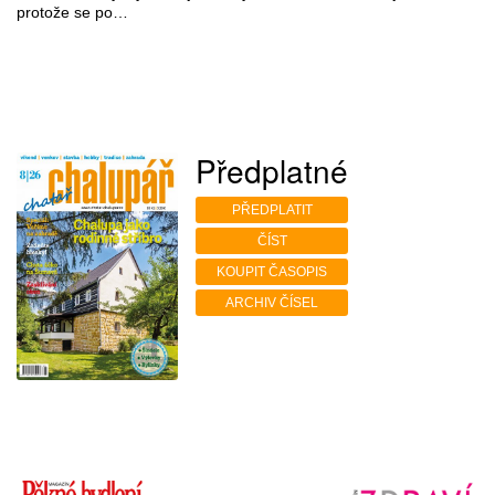
protože se po…
Předplatné
PŘEDPLATIT
ČÍST
KOUPIT ČASOPIS
ARCHIV ČÍSEL