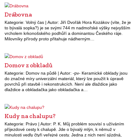
Drábovna
Kategorie: Volný čas | Autor: Jiří Dvořák Hora Kozákov (víte, že je
to bývalá sopka?) je se svými 744 m nadmořské výšky nejvyšším
vrcholem krkonošského podhůří a dominantou Českého ráje.
Milovníky přírody proto přitahuje nádherným…
Domov z obkladů
Kategorie: Domov na půdě | Autor: -pv- Keramické obklady jsou
do značné míry univerzální materiál, který lze použít k úpravě
povrchů při stavbě i rekonstrukcích. Není ale dlaždice jako
dlaždice a obkladačka jako obkladačka a…
Kudy na chalupu?
Kategorie: Právo | Autor: P. K. Můj problém souvisí s užíváním
příjezdové cesty k chalupě. Jde o bývalý mlýn, k němuž v
minulosti vedly čtyři veřejné cesty. Jedna z nich není sjízdná,