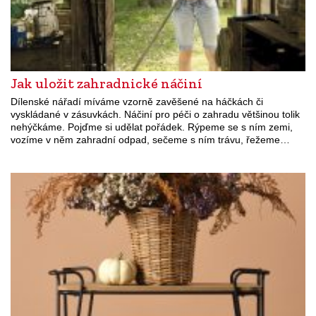
Jak uložit zahradnické náčiní
Dílenské nářadí míváme vzorně zavěšené na háčkách či
vyskládané v zásuvkách. Náčiní pro péči o zahradu většinou tolik
nehýčkáme. Pojďme si udělat pořádek. Rýpeme se s ním zemi,
vozíme v něm zahradní odpad, sečeme s ním trávu, řežeme…