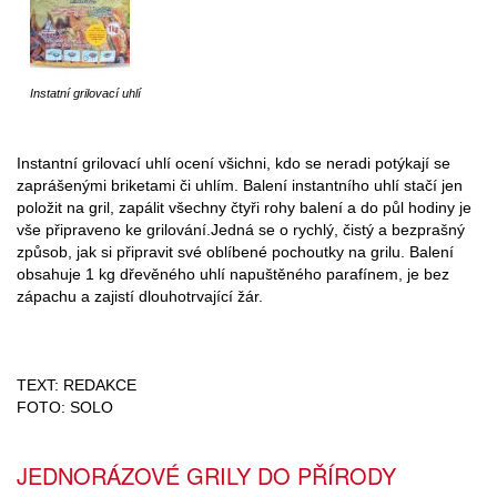
Instatní grilovací uhlí
Instantní grilovací uhlí ocení všichni, kdo se neradi potýkají se
zaprášenými briketami či uhlím. Balení instantního uhlí stačí jen
položit na gril, zapálit všechny čtyři rohy balení a do půl hodiny je
vše připraveno ke grilování.Jedná se o rychlý, čistý a bezprašný
způsob, jak si připravit své oblíbené pochoutky na grilu. Balení
obsahuje 1 kg dřevěného uhlí napuštěného parafínem, je bez
zápachu a zajistí dlouhotrvající žár.
TEXT: REDAKCE
FOTO: SOLO
JEDNORÁZOVÉ GRILY DO PŘÍRODY