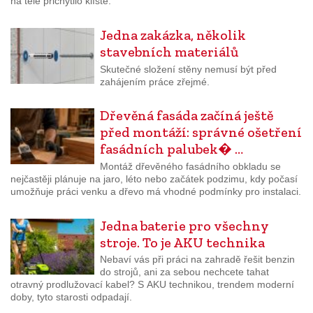
na těle přichytilo klíště.
Jedna zakázka, několik
stavebních materiálů
Skutečné složení stěny nemusí být před
zahájením práce zřejmé.
Dřevěná fasáda začíná ještě
před montáží: správné ošetření
fasádních palubek� …
Montáž dřevěného fasádního obkladu se
nejčastěji plánuje na jaro, léto nebo začátek podzimu, kdy počasí
umožňuje práci venku a dřevo má vhodné podmínky pro instalaci.
Jedna baterie pro všechny
stroje. To je AKU technika
Nebaví vás při práci na zahradě řešit benzin
do strojů, ani za sebou nechcete tahat
otravný prodlužovací kabel? S AKU technikou, trendem moderní
doby, tyto starosti odpadají.