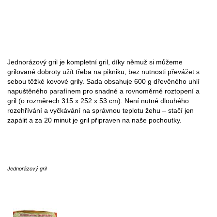
Jednorázový gril je kompletní gril, díky němuž si můžeme
grilované dobroty užít třeba na pikniku, bez nutnosti převážet s
sebou těžké kovové grily. Sada obsahuje 600 g dřevěného uhlí
napuštěného parafínem pro snadné a rovnoměrné roztopení a
gril (o rozměrech 315 x 252 x 53 cm). Není nutné dlouhého
rozehřívání a vyčkávání na správnou teplotu žehu – stačí jen
zapálit a za 20 minut je gril připraven na naše pochoutky.
Jednorázový gril