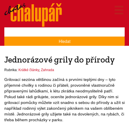
Hledat
Jednorázové grily do přírody
Rubrika:
Krátké články
,
Zahrada
Grilovací sezóna většinou začíná s prvními teplými dny – tyto
příjemné chvilky s rodinou či přáteli, provoněné vlastnoručně
připravenými lahůdkami, k létu zkrátka neodmyslitelně patří.
Pokud také rádi grilujete, oceníte jednorázové grily. Díky nim si
grilovací pomůcky můžete vzít snadno s sebou do přírody a užít si
například rodinný výlet zakončený piknikem na vašem oblíbeném
místě. Jednorázové grily užijete také na dovolených, na rybách, či
třeba během procházky v parku.