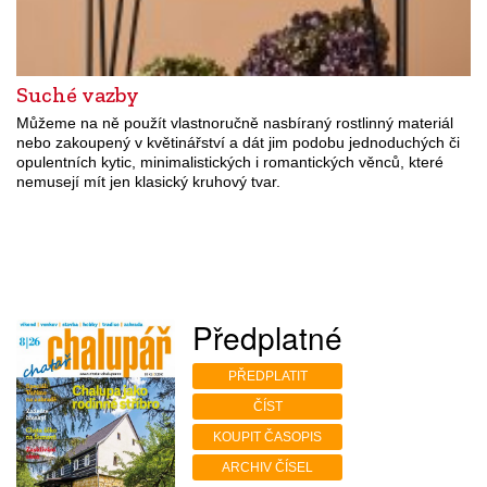
Suché vazby
Můžeme na ně použít vlastnoručně nasbíraný rostlinný materiál
nebo zakoupený v květinářství a dát jim podobu jednoduchých či
opulentních kytic, minimalistických i romantických věnců, které
nemusejí mít jen klasický kruhový tvar.
Předplatné
PŘEDPLATIT
ČÍST
KOUPIT ČASOPIS
ARCHIV ČÍSEL