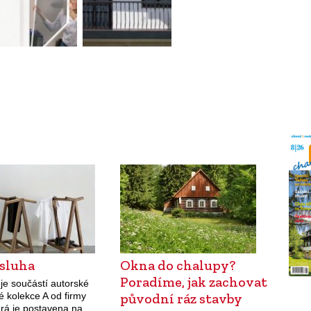
sluha
Okna do chalupy?
Poradíme, jak zachovat
je součástí autorské
é kolekce A od firmy
původní ráz stavby
erá je postavena na