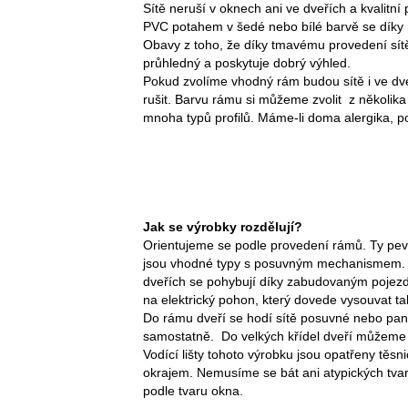
Sítě neruší v oknech ani ve dveřích a kvalitn
PVC potahem v šedé nebo bílé barvě se díky 
Obavy z toho, že díky tmavému provedení sítě 
průhledný a poskytuje dobrý výhled.
Pokud zvolíme vhodný rám budou sítě i ve dv
rušit. Barvu rámu si můžeme zvolit z několik
mnoha typů profilů. Máme-li doma alergika, p
Jak se výrobky rozdělují?
Orientujeme se podle provedení rámů. Ty pev
jsou vhodné typy s posuvným mechanismem. Da
dveřích se pohybují díky zabudovaným pojezdům
na elektrický pohon, který dovede vysouvat t
Do rámu dveří se hodí sítě posuvné nebo pant
samostatně. Do velkých křídel dveří můžeme 
Vodící lišty tohoto výrobku jsou opatřeny tě
okrajem. Nemusíme se bát ani atypických tvar
podle tvaru okna.