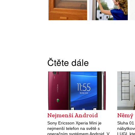
Čtěte dále
Nejmenší Android
Němý 
Sony Ericsson Xperia Mini je
Sluha 01 
nejmenší telefon na světě s
nábytkov
operačním systémem Android. V
LUGI, kt