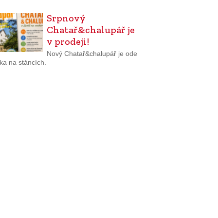
Srpnový
Chatař&chalupář je
v prodeji!
Nový Chatař&chalupář je ode
ka na stáncích.