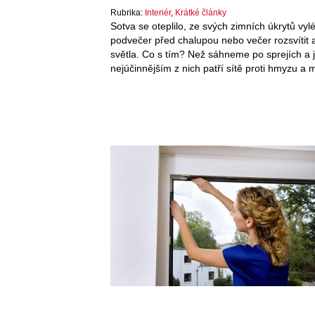
Rubrika:
Interiér
,
Krátké články
Sotva se oteplilo, ze svých zimních úkrytů vy
podvečer před chalupou nebo večer rozsvítit
světla. Co s tím? Než sáhneme po sprejích a j
nejúčinnějším z nich patří sítě proti hmyzu a 