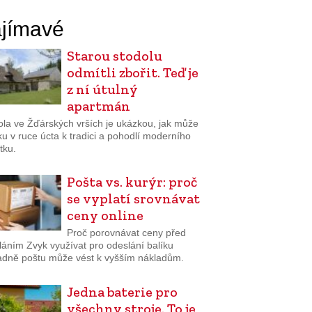
jímavé
Starou stodolu
odmítli zbořit. Teď je
z ní útulný
apartmán
ola ve Žďárských vrších je ukázkou, jak může
uku v ruce úcta k tradici a pohodlí moderního
tku.
Pošta vs. kurýr: proč
se vyplatí srovnávat
ceny online
Proč porovnávat ceny před
láním Zvyk využívat pro odeslání balíku
adně poštu může vést k vyšším nákladům.
Jedna baterie pro
všechny stroje. To je