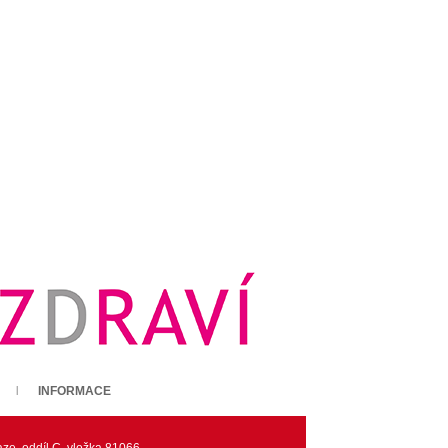
INFORMACE
ze, oddíl C, vložka 81066