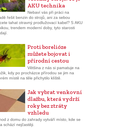
AKU technika
Nebaví vás při práci na
dě řešit benzin do strojů, ani za sebou
cete tahat otravný prodlužovací kabel? S AKU
ikou, trendem moderní doby, tyto starosti
dají.
Proti borelióze
můžete bojovat i
přírodní cestou
Většina z nás si pamatuje na
žik, kdy po procházce přírodou se jim na
rém místě na těle přichytilo klíště.
Jak vybrat venkovní
dlažbu, která vydrží
roky bez ztráty
vzhledu
hod z domu do zahrady vytváří místo, kde se
a schází nejčastěji.