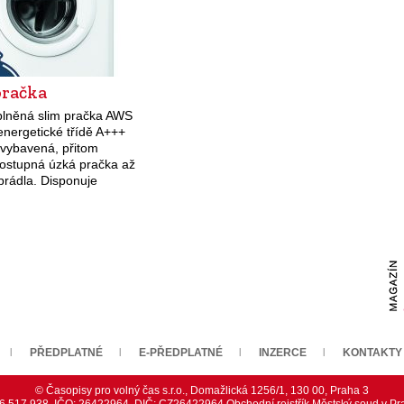
pračka
lněná slim pračka AWS
energetické třídě A+++
 vybavená, přitom
ostupná úzká pračka až
prádla. Disponuje
tní technologií 6. smysl,
zpozná množství prádla a
cky upraví prací…
PŘEDPLATNÉ
E-PŘEDPLATNÉ
INZERCE
KONTAKTY
© Časopisy pro volný čas s.r.o., Domažlická 1256/1, 130 00, Praha 3
226 517 938, IČO: 26422964, DIČ: CZ26422964 Obchodní rejstřík Městský soud v Pra