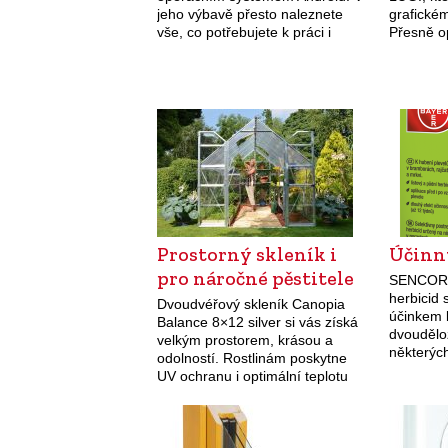
jeho výbavě přesto naleznete
grafické
vše, co potřebujete k práci i
Přesně o
zábavě. Například displej s
spojován
vysokým rozlišením a technologií
několika 
Sony BRAVIA a…
má svůj 
Prostorný skleník i
Účinn
pro náročné pěstitele
SENCOR® 
herbicid
Dvoudvéřový skleník Canopia
účinkem 
Balance 8×12 silver si vás získá
dvoudělo
velkým prostorem, krásou a
některýc
odolností. Rostlinám poskytne
plevelů, 
UV ochranu i optimální teplotu
v brambor
díky polykarbonátové střeše i
který půs
stěnám, které jsou téměř
herbicid.
nerozbitné. Robustní konstrukce
z hliníkového rámu a…