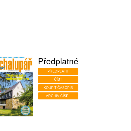
Předplatné
PŘEDPLATIT
ČÍST
KOUPIT ČASOPIS
ARCHIV ČÍSEL