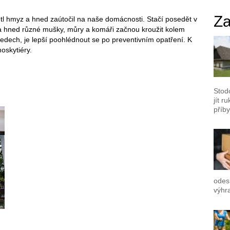
Za
létl hmyz a hned zaútočil na naše domácnosti. Stačí posedět v
 a hned různé mušky, můry a komáři začnou kroužit kolem
edech, je lepší poohlédnout se po preventivním opatření. K
moskytiéry.
Stod
jít r
příby
odes
výhr