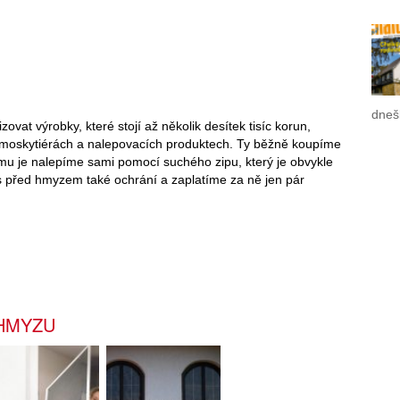
dneš
ovat výrobky, které stojí až několik desítek tisíc korun,
oskytiérách a nalepovacích produktech. Ty běžně koupíme
mu je nalepíme sami pomocí suchého zipu, který je obvykle
ás před hmyzem také ochrání a zaplatíme za ně jen pár
 HMYZU