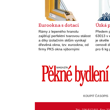
Eurookna s dotací
Úzká 
Rámy z lepeného hranolu
Předem p
zajišťují perfektní tvarovou stálost
63013 v 
a díky izolačním sklům vynikají
je skvěle
dřevěná okna, tzv. eurookna, od
cenově d
firmy PKS okna výbornými
pro 6 kg 
zvukovými a tepelněizolačními
inteligen
parametry. Můžete zažádat i o
která ro
dotace v rámci evropského
automati
projektu…
KOUPIT ČASOPIS
Tel.: 226 517 911, Fax: 