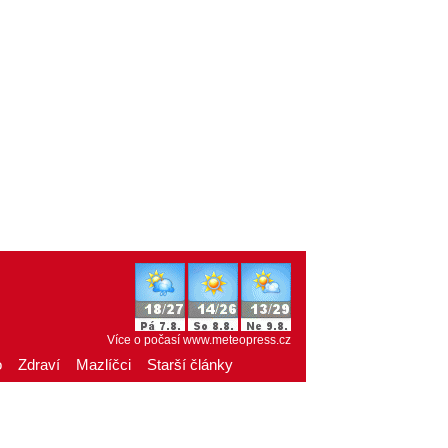
Více o počasí
www.meteopress.cz
o
Zdraví
Mazlíčci
Starší články