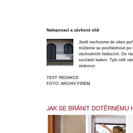
Nalepovací a závěsné sítě
Jestli nechceme do oken pořiz
můžeme se poohlédnout po m
obchodních řetězcích. Do rá
součástí balení. Tyto sítě n
stokorun.
TEXT: REDAKCE
FOTO: ARCHIV FIREM
JAK SE BRÁNIT DOTĚRNÉMU