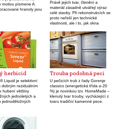
Právě jejich tvar, členění a
m motivu písmene A.
materiál zásadně utvářejí výraz
pracované hranoly jsou
celé stavby. Při rekonstrukcích se
y čepy. Hrany jsou v
proto neřeší jen technické
místech seříznuty, což
vlastnosti, ale i to, jak okna
funkční…
zapadnou do kontextu krajiny a
tradice.
ý herbicid
Trouba podobná peci
Liquid je selektivní
U pečicích trub z řady Gorenje
 s dobrým reziduálním
classico (energetická třída a-20
k hubení většiny
%) je novinkou tzv. HomeMade –
žných jednoletých a
klenutý tvar trouby, vycházející z
h jednoděložných
tvaru tradiční kamenné pece.
například proti plevelům
Klenutý vnitřek zajišťuje účinnější
ách, rajčatech a mrkvi,
cirkulaci i rovnoměrnou distribuci
obí jako půdní i listový
horkého vzduchu.…
 Aplikuje se…