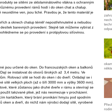
í produkty se sítěmi ze sklolaminátového vlákna s ochranným
různému provedení rámů hodí i do oken chat a chalup.
neuvidíme ven, jsou liché. Pravdou je, že tento materiál je
zahra
nech
eřích a oknech chalup téměř nepostřehnutelné a nebudou
techn
a desítek barevných provedení. Stejně tak můžeme vybírat z
odpa
oohlédneme se po provedení s protipylovou síťovinou.
okam
né jsou určené do oken. Do francouzských oken a balkonů
někte
jí se instalovat do otvorů širokých až 3,4 metru. Ve
. Rolovací sítě se hodí do oken i do dveří. Ovládají se i
aké sítě velkých ploch (až o šíři 3000 mm a výšky 3600 mm).
ové, které zůstanou jako druhé dveře v rámu a otevírají se
použít takzvané plisé, jež nás neomezuje v procházení.
snicím kartáčkem, který brání pronikání hmyzu pod spodním
ů oken a dveří, do nichž nám výrobci dodají sítě, vyrobené
Přec
rodin