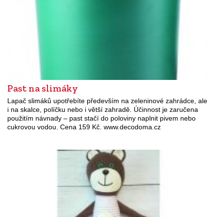
Past na slimáky
Lapač slimáků upotřebíte především na zeleninové zahrádce, ale
i na skalce, políčku nebo i větší zahradě. Účinnost je zaručena
použitím návnady – past stačí do poloviny naplnit pivem nebo
cukrovou vodou. Cena 159 Kč. www.decodoma.cz