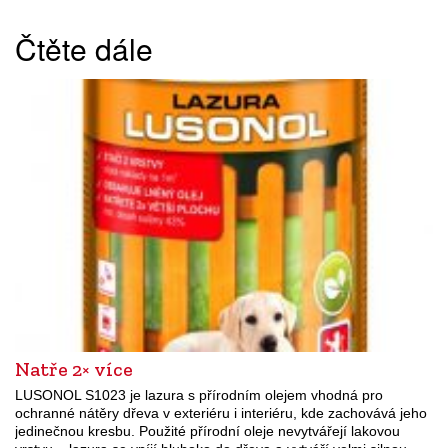
Čtěte dále
Natře 2× více
LUSONOL S1023 je lazura s přírodním olejem vhodná pro
ochranné nátěry dřeva v exteriéru i interiéru, kde zachovává jeho
jedinečnou kresbu. Použité přírodní oleje nevytvářejí lakovou