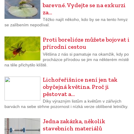
barevné. Vydejte se na exkurzi
za…
Těžko najít někoho, kdo by se na tento hmyz
se zalíbením nepodíval.
Proti borelióze můžete bojovat i
přírodní cestou
Většina z nás si pamatuje na okamžik, kdy po
procházce přírodou se jim na některém místě
na těle přichytilo klíště.
Lichořeřišnice není jen tak
obyčejná květina. Proč ji
pěstovat a…
Díky výrazným listům a květům v zářivých
barvách na sebe strhne pozornost i nízká verze oblíbené letničky.
Jedna zakázka, několik
stavebních materiálů