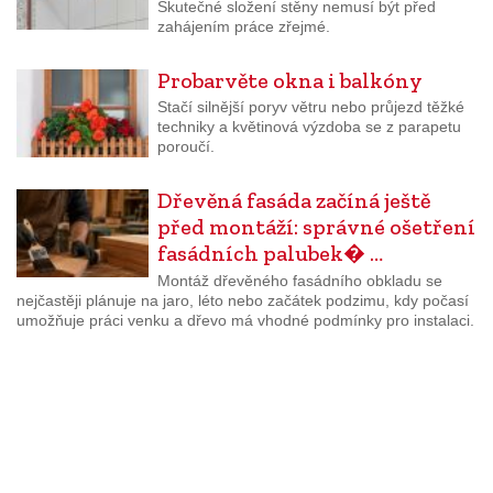
Skutečné složení stěny nemusí být před
zahájením práce zřejmé.
Probarvěte okna i balkóny
Stačí silnější poryv větru nebo průjezd těžké
techniky a květinová výzdoba se z parapetu
poroučí.
Dřevěná fasáda začíná ještě
před montáží: správné ošetření
fasádních palubek� …
Montáž dřevěného fasádního obkladu se
nejčastěji plánuje na jaro, léto nebo začátek podzimu, kdy počasí
umožňuje práci venku a dřevo má vhodné podmínky pro instalaci.