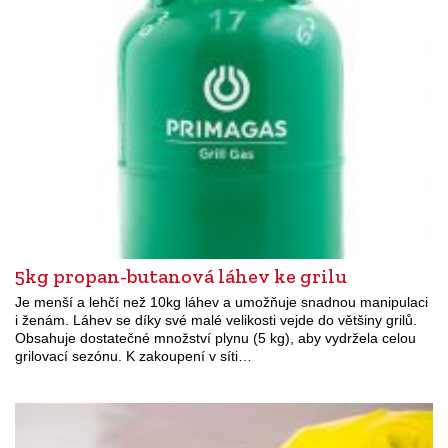
5kg propan-butanová láhev ke grilu
Je menší a lehčí než 10kg láhev a umožňuje snadnou manipulaci
i ženám. Láhev se díky své malé velikosti vejde do většiny grilů.
Obsahuje dostatečné množství plynu (5 kg), aby vydržela celou
grilovací sezónu. K zakoupení v síti…