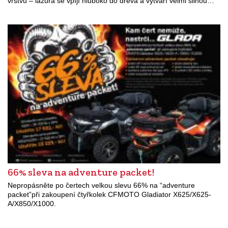
vrstvu – lazura se vpíjí hluboko do dřeva a vytváří velmi silnou…
66% sleva na adventure packet!
Nepropásněte po čertech velkou slevu 66% na “adventure
packet”při zakoupení čtyřkolek CFMOTO Gladiator X625/X625-
A/X850/X1000.